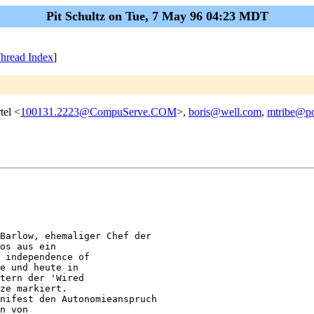
Pit Schultz on Tue, 7 May 96 04:23 MDT
hread Index
]
tel <
100131.2223@CompuServe.COM
>,
boris@well.com
,
mtribe@po