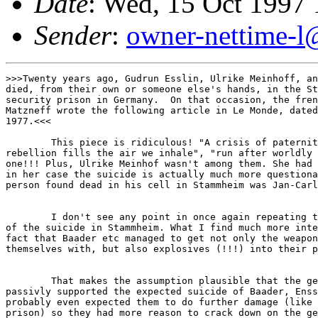
Date
: Wed, 15 Oct 1997 
Sender
:
owner-nettime-l
>>>Twenty years ago, Gudrun Esslin, Ulrike Meinhoff, an
died, from their own or someone else's hands, in the St
security prison in Germany.  On that occasion, the fren
Matzneff wrote the following article in Le Monde, dated
1977.<<<

        This piece is ridiculous! "A crisis of paternit
rebellion fills the air we inhale", "run after worldly 
one!!! Plus, Ulrike Meinhof wasn't among them. She had 
in her case the suicide is actually much more questiona
person found dead in his cell in Stammheim was Jan-Carl
        I don't see any point in once again repeating t
of the suicide in Stammheim. What I find much more inte
fact that Baader etc managed to get not only the weapon
themselves with, but also explosives (!!!) into their p
        That makes the assumption plausible that the ge
passivly supported the expected suicide of Baader, Enss
probably even expected them to do further damage (like 
prison) so they had more reason to crack down on the ge