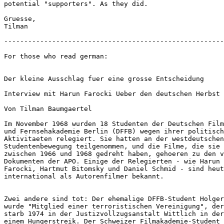
potential "supporters". As they did.

Gruesse,

Tilman

-------------------------------------------------------
For those who read german:

Der kleine Ausschlag fuer eine grosse Entscheidung

Interview mit Harun Farocki Ueber den deutschen Herbst

Von Tilman Baumgaertel

Im November 1968 wurden 18 Studenten der Deutschen Film
und Fernsehakademie Berlin (DFFB) wegen ihrer politisch
Aktivitaeten relegiert. Sie hatten an der westdeutschen

Studentenbewegung teilgenommen, und die Filme, die sie

zwischen 1966 und 1968 gedreht haben, gehoeren zu den v
Dokumenten der APO. Einige der Relegierten - wie Harun

Farocki, Hartmut Bitomsky und Daniel Schmid - sind heut
international als Autorenfilmer bekannt.

Zwei andere sind tot: Der ehemalige DFFB-Student Holger
wurde "Mitglied einer terroristischen Vereinigung", der
starb 1974 in der Justizvollzugsanstalt Wittlich in der
einem Hungerstreik. Der Schweizer Filmakademie-Student 