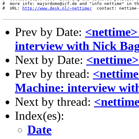
#  more info: majordomo@icf.de and "info nettime" in th
#  URL: 
http://www.desk.nl/~nettime/
  contact: nettime-
Prev by Date:
<nettime>
interview with Nick Bag
Next by Date:
<nettime>
Prev by thread:
<nettim
Machine: interview wit
Next by thread:
<nettime
Index(es):
Date