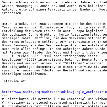
Sauber schloss sich Anfang der siebziger Jahre der Stad
Gruppe "Bewegung 2. Juni" an, und wurde 1975 bei einer

Autokontrolle auf einem Parkplatz in der Naehe von Koel
erschossen.

Harun Farocki, der 1968 zusammen mit den beiden spaeter
Terroristen von der Filmakademie flog, hat in seinen Fi
Entwicklung der Neuen Linken in West-Europa begleitet. 
der sechziger Jahre drehte er kurze Agitationsfilme, An
Siebziger Jahre Lehrfilme, die den Marxismus mit den Mi
des Kinos erlaeutern sollten. 1974 interviewte er in Oe
Bommi Baumann, aus den Gespraechsprotokollen entstand d
Buch "Wie alles anfing". In den achtziger Jahren wurde 
mit Filmen wie "Bilder der Welt und Inschrift des Krieg
(1988), "Leben BRD" (1990) oder "Videogramme einer

Revolution" (1992) international bekannt. Heute lehrt e
Berkely und war mit seinem Film "Stilleben" einer der 1
der diesjaehrigen documenta. In einem Interview mit Jun
spricht er ueber den "deutschen Herbst" und seine beide
ehemaligen Kommilitonen.

Interview at:

http://www.nadir.org/nadir/periodika/jungle_world/41/in
---

#  distributed via nettime-l : no commercial use withou
#  <nettime> is a closed moderated mailinglist for net 
#  collaborative text filtering and cultural politics o