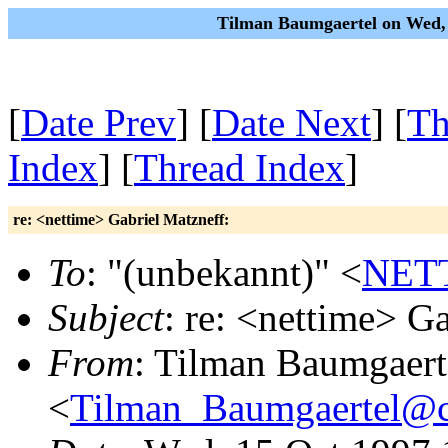
Tilman Baumgaertel on Wed,
[
Date Prev
] [
Date Next
] [
Th
Index
] [
Thread Index
]
re: <nettime> Gabriel Matzneff:
To
: "(unbekannt)" <
NET
Subject
: re: <nettime> G
From
: Tilman Baumgaert
<
Tilman_Baumgaertel@