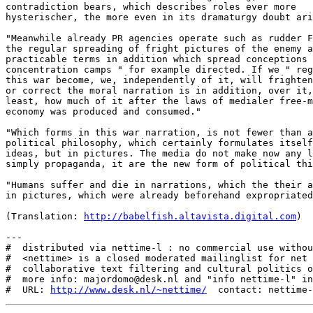
contradiction bears, which describes roles ever more

hysterischer, the more even in its dramaturgy doubt ari
"Meanwhile already PR agencies operate such as rudder F
the regular spreading of fright pictures of the enemy a
practicable terms in addition which spread conceptions 
concentration camps " for example directed. If we " reg
this war become, we, independently of it, will frighten
or correct the moral narration is in addition, over it,
least, how much of it after the laws of medialer free-m
economy was produced and consumed."

"Which forms in this war narration, is not fewer than a
political philosophy, which certainly formulates itself
ideas, but in pictures. The media do not make now any l
simply propaganda, it are the new form of political thi
"Humans suffer and die in narrations, which the their a
in pictures, which were already beforehand expropriated
(Translation: 
http://babelfish.altavista.digital.com
)

---

#  distributed via nettime-l : no commercial use withou
#  <nettime> is a closed moderated mailinglist for net 
#  collaborative text filtering and cultural politics o
#  more info: majordomo@desk.nl and "info nettime-l" in
#  URL: 
http://www.desk.nl/~nettime/