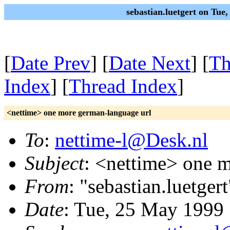
sebastian.luetgert on Tu
[
Date Prev
] [
Date Next
] [
Th
Index
] [
Thread Index
]
<nettime> one more german-language url
To
:
nettime-l@Desk.nl
Subject
: <nettime> one 
From
: "sebastian.luetgert
Date
: Tue, 25 May 1999