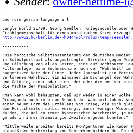
Sender
:
owner-nettime-l
one more german-language url:

Jungle World 21/99: Georg Seeßlen: Kriegsnovelle oder W
http://www2.hu-berlin.de/~h0444wol/rolux/temp/seesslen.
-----------

"Die heroische Selbstinszenierung der deutschen Medien 
im Selbstportrait als angestrengter Streiter gegen Prop
und Fälschung von allen Seiten, eine auf Hochtouren lau
Filteranlage, eine Suchmaschine nach der "Wahrheit" im 
suggestiven Netz der Dinge. Jeder Journalist ein Partis
verlorenen Wahrheit, ein Einsamer im Dschungel der Wahr
und Gefühle, einer oder eine, der oder die uns verteidi
die Mächte der Manipulation."

"Man kann wohl behaupten, daß wir weder in einer Wolke 
Propaganda noch in einem Schock der Wahrheit leben, son
einer neuen Form des Erzählens vom Krieg, die sich glei
dem Fortschreiten selbst verengt, immer weniger Widersp
duldet, die Rollen immer hysterischer beschreibt, je me
gerade in ihrer Dramaturgie Zweifel ergeben könnten."

"Mittlerweile arbeiten bereits PR-Agenturen wie Ruder F
planmäßigen Verbreitung von Schreckensbildern des Feind