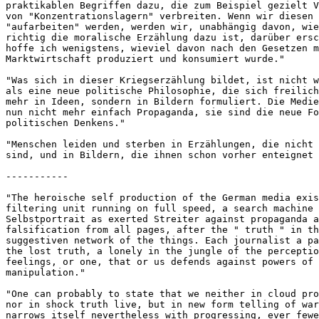
praktikablen Begriffen dazu, die zum Beispiel gezielt V
von "Konzentrationslagern" verbreiten. Wenn wir diesen 
"aufarbeiten" werden, werden wir, unabhängig davon, wie
richtig die moralische Erzählung dazu ist, darüber ersc
hoffe ich wenigstens, wieviel davon nach den Gesetzen m
Marktwirtschaft produziert und konsumiert wurde."

"Was sich in dieser Kriegserzählung bildet, ist nicht w
als eine neue politische Philosophie, die sich freilich
mehr in Ideen, sondern in Bildern formuliert. Die Medie
nun nicht mehr einfach Propaganda, sie sind die neue Fo
politischen Denkens."

"Menschen leiden und sterben in Erzählungen, die nicht 
sind, und in Bildern, die ihnen schon vorher enteignet 
-----------

"The heroische self production of the German media exis
filtering unit running on full speed, a search machine 
Selbstportrait as exerted Streiter against propaganda a
falsification from all pages, after the " truth " in th
suggestiven network of the things. Each journalist a pa
the lost truth, a lonely in the jungle of the perceptio
feelings, or one, that or us defends against powers of 
manipulation."

"One can probably to state that we neither in cloud pro
nor in shock truth live, but in new form telling of war
narrows itself nevertheless with progressing, ever fewe