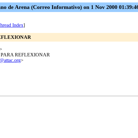
no de Arena (Correo Informativo) on 1 Nov 2000 01:39:4
hread Index
]
 REFLEXIONAR
>
TOS PARA REFLEXIONAR
@attac.org
>