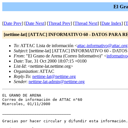
El Gra
[
Date Prev
] [
Date Next
] [
Thread Prev
] [
Thread Next
] [
Date Index
] [
T
[nettime-lat] [ATTAC] INFORMATIVO 60 - DATOS PARA
To
: ATTAC Lista de información <
attac-informativo@attac.org
Subject
: [nettime-lat] [ATTAC] INFORMATIVO 60 - DA
From
: "El Grano de Arena (Correo Informativo)" <
informativo
Date
: Tue, 31 Oct 2000 18:07:15 +0100
List-Id
: <nettime-lat.nettime.org>
Organization
: ATTAC
Reply-To
:
nettime-lat@nettime.org
Sender
:
nettime-lat-admin@nettime.org
EL GRANO DE ARENA

Correo de información de ATTAC n°60

Miercoles, 01/11/2000

______________________________

Gracias por hacer circular y difundir esta información.
