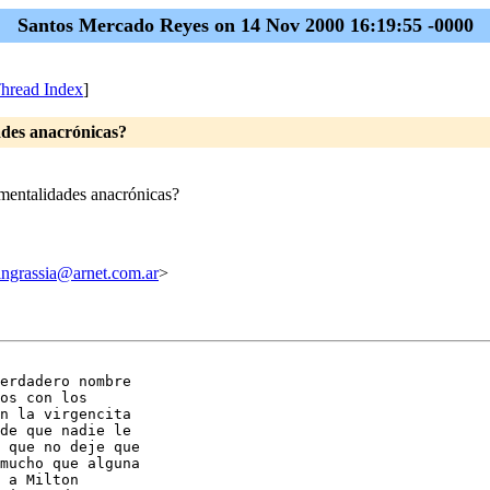
Santos Mercado Reyes on 14 Nov 2000 16:19:55 -0000
hread Index
]
dades anacrónicas?
s mentalidades anacrónicas?
ssia@arnet.com.ar
>
erdadero nombre

os con los

n la virgencita

de que nadie le

 que no deje que

mucho que alguna

 a Milton
