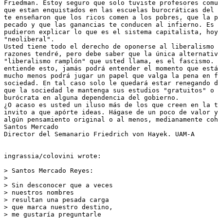
Friedman. Estoy seguro que solo tuviste profesores comu
que estan enquistados en las escuelas burocráticas del 
te enseñaron que los ricos comen a los pobres, que la p
pecado y que las ganancias te conducen al infierno. Es 
pudieron explicar lo que es el sistema capitalista, hoy
"neoliberal".

Usted tiene todo el derecho de oponerse al liberalismo 
razones tendré, pero debe saber que la única alternativ
"liberalismo ramplón" que usted llama, es el fascismo. 
entiende esto, jamás podrá entender el momento que está
mucho menos podrá jugar un papel que valga la pena en f
sociedad. En tal caso solo le quedará estar renegando d
que la sociedad le mantenga sus estudios "gratuitos" o 
burócrata en alguna dependencia del gobierno.

¿O acaso es usted un iluso más de los que creen en la t
invito a que apórte ideas. Hágase de un poco de valor y
algún pensamiento original o al menos, medianamente coh
Santos Mercado

Director del Semanario Friedrich von Hayek. UAM-A

ingrassia/colovini wrote:

> Santos Mercado Reyes:

>

> Sin desconocer que a veces

> nuestros nombres

> resultan una pesada carga

> que marca nuestro destino,

> me gustaría preguntarle
