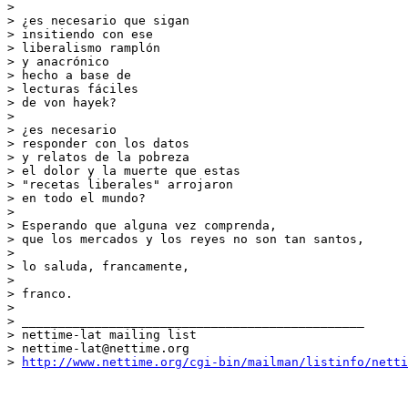
>

> ¿es necesario que sigan

> insitiendo con ese

> liberalismo ramplón

> y anacrónico

> hecho a base de

> lecturas fáciles

> de von hayek?

>

> ¿es necesario

> responder con los datos

> y relatos de la pobreza

> el dolor y la muerte que estas

> "recetas liberales" arrojaron

> en todo el mundo?

>

> Esperando que alguna vez comprenda,

> que los mercados y los reyes no son tan santos,

>

> lo saluda, francamente,

>

> franco.

>

> _______________________________________________

> nettime-lat mailing list

> nettime-lat@nettime.org

> 
http://www.nettime.org/cgi-bin/mailman/listinfo/netti