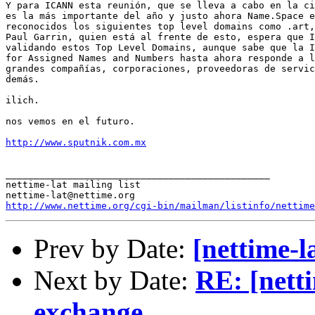
Y para ICANN esta reunión, que se lleva a cabo en la ci
es la más importante del año y justo ahora Name.Space e
reconocidos los siguientes top level domains como .art,
Paul Garrin, quien está al frente de esto, espera que I
validando estos Top Level Domains, aunque sabe que la I
for Assigned Names and Numbers hasta ahora responde a l
grandes compañías, corporaciones, proveedoras de servic
demás. 

ilich.

nos vemos en el futuro.

http://www.sputnik.com.mx
_______________________________________________

nettime-lat mailing list

http://www.nettime.org/cgi-bin/mailman/listinfo/nettime
Prev by Date:
[nettime-la
Next by Date:
RE: [nett
exchange.