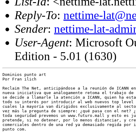
List-Id
: <nettime-lat.net
Reply-To
:
nettime-lat@ne
Sender
:
nettime-lat-adm
User-Agent
: Microsoft O
Edition - 5.01 (1630)
Dominios punto art

Por Fran ilich 

Reclaim The Net, anticipándose a la reunión de ICANN en
nueva iniciativa que análogamente retoma el trabajo de 
se decide a llamarle la atención a ICANN, quien ha esta
todo su interés por introducir al web nuevos top level 
cuales la mayoría van dirigidos exclusivamente al secto
vez más la pregunta de siempre: ¿qué pasa con el net? ¿
toda seguridad prevemos un www.futuro.mall y esto es ju
pretende, si no detener, por lo menos distanciar, y cre
comerciales dentro de una red ya demasiado regida por i
punto com.
