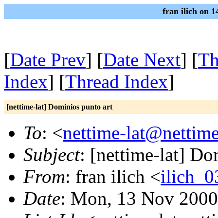
fran ilich on 
[
Date Prev
] [
Date Next
] [
Th
Index
] [
Thread Index
]
[nettime-lat] Dominios punto art
To
: <
nettime-lat@nettime
Subject
: [nettime-lat] Do
From
: fran ilich <
ilich_
Date
: Mon, 13 Nov 2000