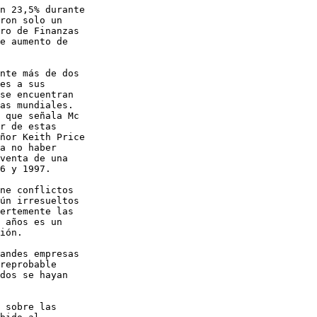
n 23,5% durante

ron solo un

ro de Finanzas

e aumento de

nte más de dos

es a sus

se encuentran

as mundiales.

 que señala Mc

r de estas

ñor Keith Price

a no haber

venta de una

6 y 1997.

ne conflictos

ún irresueltos

ertemente las

 años es un

ión.

andes empresas

reprobable

dos se hayan

 sobre las
