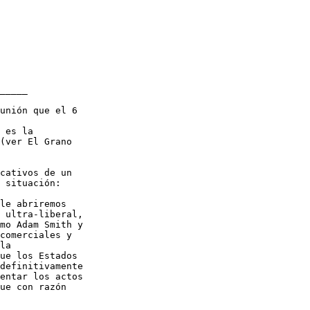
_____

unión que el 6

 es la

(ver El Grano

cativos de un

 situación:

le abriremos

 ultra-liberal,

mo Adam Smith y

comerciales y

la

ue los Estados

definitivamente

entar los actos

ue con razón
