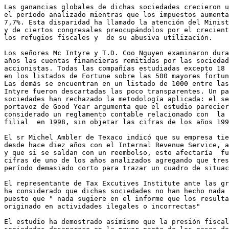
Las ganancias globales de dichas sociedades crecieron u
el período analizado mientras que los impuestos aumenta
7,7%. Esta disparidad ha llamado la atención del Minist
y de ciertos congresales preocupándolos por el crecient
los refugios fiscales y  de su abusiva utilización.

Los señores Mc Intyre y T.D. Coo Nguyen examinaron dura
años las cuentas financieras remitidas por las sociedad
accionistas. Todas las compañías estudiadas excepto 18 
en los listados de Fortune sobre las 500 mayores fortun
Las demás se encuentran en un listado de 1000 entre las
Intyre fueron descartadas las poco transparentes. Un pa
sociedades han rechazado la metodología aplicada: el se
portavoz de Good Year argumenta que el estudio parecier
considerado un reglamento contable relacionado con  la 
filial  en 1998, sin objetar las cifras de los años 199
El sr Michel Ambler de Texaco indicó que su empresa tie
desde hace diez años con el Internal Revenue Service, a
y que si se saldan con un reembolso, esto afectaría  fu
cifras de uno de los años analizados agregando que tres
período demasiado corto para trazar un cuadro de situac
El representante de Tax Excutives Institute ante las gr
ha considerado que dichas sociedades no han hecho nada 
puesto que " nada sugiere en el informe que los resulta
originado en actividades ilegales o incorrectas"

El estudio ha demostrado asimismo que la presión fiscal