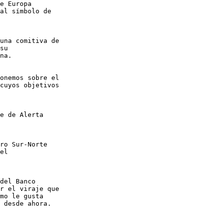
e Europa

al símbolo de

una comitiva de

su

na.

onemos sobre el

cuyos objetivos

e de Alerta

ro Sur-Norte

el

del Banco

r el viraje que

mo le gusta

 desde ahora.
