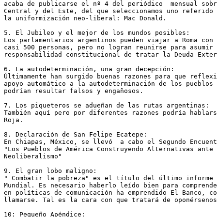
acaba de publicarse el nº 4 del periódico  mensual sobr
Central y del Este, del que seleccionamos uno referido 
la uniformización neo-liberal: Mac Donald.

5. El Jubileo y el mejor de los mundos posibles:

Los parlamentarios argentinos pueden viajar a Roma con 
casi 500 personas, pero no logran reunirse para asumir 
responsabilidad constitucional de tratar la Deuda Exter
6. La autodeterminación, una gran decepción:

Últimamente han surgido buenas razones para que reflexi
apoyo automático a la autodeterminación de los pueblos 
podrían resultar falsos y engañosos.

7. Los piqueteros se adueñan de las rutas argentinas:

También aquí pero por diferentes razones podría hablars
Roja.

8. Declaración de San Felipe Ecatepe:

En Chiapas, México, se llevó  a cabo el Segundo Encuent
"Los Pueblos de América Construyendo Alternativas ante 
Neoliberalismo"

9. El gran lobo maligno:

" Combatir la pobreza" es el título del último informe 
Mundial. Es necesario haberlo leído bien para comprende
en políticas de comunicación ha emprendido El Banco, co
llamarse. Tal es la cara con que tratará de oponérsenos
10: Pequeño Apéndice:
