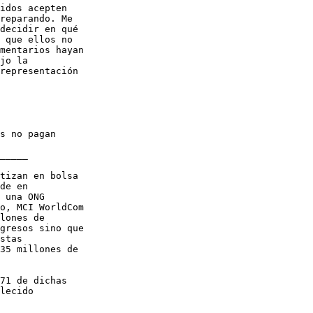
idos acepten

reparando. Me

decidir en qué

 que ellos no

mentarios hayan

jo la

representación

s no pagan

_____

tizan en bolsa

de en

 una ONG

o, MCI WorldCom

lones de

gresos sino que

stas

35 millones de

71 de dichas

lecido
