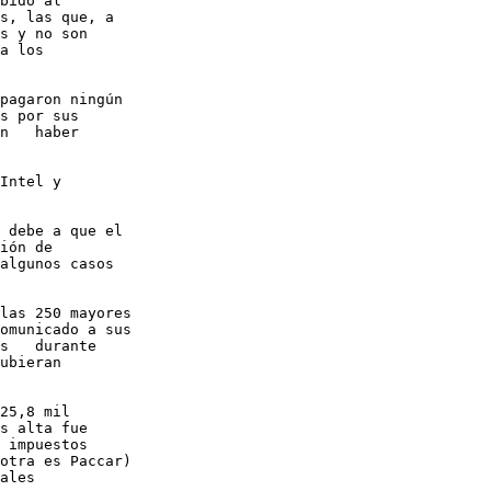
bido al

s, las que, a

s y no son

a los

pagaron ningún

s por sus

n   haber

Intel y

 debe a que el

ión de

algunos casos

las 250 mayores

omunicado a sus

s   durante

ubieran

25,8 mil

s alta fue

 impuestos

otra es Paccar)

ales
