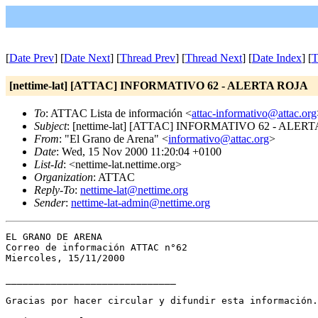
[
Date Prev
] [
Date Next
] [
Thread Prev
] [
Thread Next
] [
Date Index
] [
T
[nettime-lat] [ATTAC] INFORMATIVO 62 - ALERTA ROJA
To
: ATTAC Lista de información <
attac-informativo@attac.org
Subject
: [nettime-lat] [ATTAC] INFORMATIVO 62 - ALER
From
: "El Grano de Arena" <
informativo@attac.org
>
Date
: Wed, 15 Nov 2000 11:20:04 +0100
List-Id
: <nettime-lat.nettime.org>
Organization
: ATTAC
Reply-To
:
nettime-lat@nettime.org
Sender
:
nettime-lat-admin@nettime.org
EL GRANO DE ARENA

Correo de información ATTAC n°62

Miercoles, 15/11/2000

______________________________

Gracias por hacer circular y difundir esta información.
