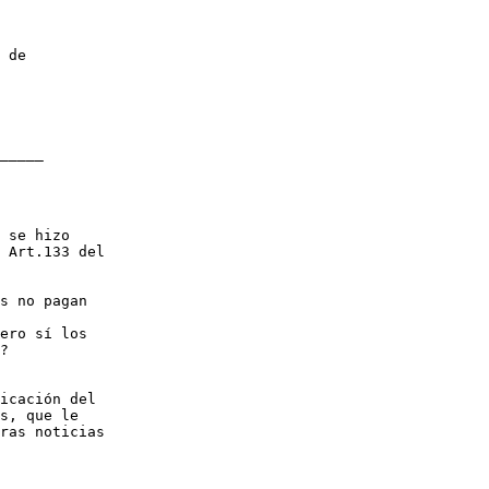
 de

_____

 se hizo

 Art.133 del

s no pagan

ero sí los

?

icación del

s, que le

ras noticias
