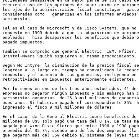
sociedades desaparece en la mayor parte de los casos de
creciente uso de las opciones de suscripción de accione
los ojos de la administración fiscal constituyen  gasto
consideradas como   ganancias en los informes enviados 
accionistas.

Tal es el caso de Microsoft y de Cisco Systems, que no 
impuesto en 1999 debido a que la adquisición de accione
empleados   hizo desaparecer los beneficios que debiero
pagado impuestos.

También se comprobó que general Electric, IBM, Pfizer, 
Bristol-Myers Squibb siguieron el mismo procedimiento.

Según Mc Intyre, la disminución de la presión fiscal se
Congreso a lo largo del tiempo ha convalidado la reducc
impuestos y el aumento de las ganancias, incluyendo en 
retroactiviades en impuestos anteriormente existentes.

Por lo menos en uno de los tres años estudiados, 41 de 
empresas no pagaron ningún impuesto y sin embargo han c
accionistas ganancias  de 25,8 mil millones de ganancia
esos años. Si hubieran pagado el correspondiente 35%  h
ingresado al fisco 9 mil millones de dólares.

En el caso  de la General Electric sobre beneficios de 
millones de U$S solo pagó una tasa del 8,1%. La tasa má
pagada por Winn-Dixie Stores que entre 1996 y 1998 pagó
promedio del 35,7%, siendo una de las dos empresas (la 
que pagaron más del 35% debido al sistema de leyes fisc