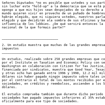
Señores Diputados "no es posible que ustedes y sus part
sin luchar este "hold-up" a la democracia que se está p
opongo a que mis hijos sean despojados de su derecho a 
mundo quieren vivir en provecho de un puñado de hombres
habrán elegido, que ni siquiera ustedes, nuestros parla
elegido y que decidirán ala sombra de sus oficinas y ba
influencia de los lobbies. ¿De qué servirá entonces la 
nacional de la que formais parte?"

______________________________

2. Un estudio muestra que muchas de las grandes empresa
impuestos

_______________________________________________________
Un estudio, realizado sobre 250 grandes empresas que co
por el Institute on Taxation and Economic Policy con se
Washington en colaboración con Citizen for Tax Justice,
financiada por sindicatos, muestra que Good Year, Texac
y otras ocho han ganado entre 1996 y 1998, 12.2 mil mil
dólares sin haber pagado ningún impuesto sobre tales in
por el contrario el total de los montos recibidos por e
sociedades, en créditos y reembolsos, ascienden a los 5
dólares.

El estudio comprueba también que durante dicho período 
sociedades han pagado impuestos inferiores al 35% estab
oficialmente para ese tipo de sociedades.
