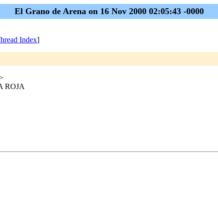
El Grano de Arena on 16 Nov 2000 02:05:43 -0000
hread Index
]
>
TA ROJA