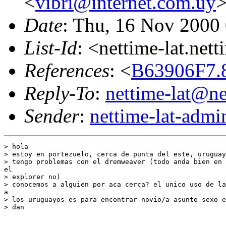
<
vibri@internet.com.uy
Date
: Thu, 16 Nov 2000
List-Id
: <nettime-lat.net
References
: <
B63906F7.
Reply-To
:
nettime-lat@ne
Sender
:
nettime-lat-adm
> hola

> estoy en portezuelo, cerca de punta del este, uruguay
> tengo problemas con el dremweaver (todo anda bien en 
el

> explorer no)

> conocemos a alguien por aca cerca? el unico uso de la
a

> los uruguayos es para encontrar novio/a asunto sexo e
> dan
