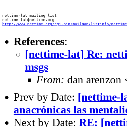
_______________________________________________

nettime-lat mailing list

http://www.nettime.org/cgi-bin/mailman/listinfo/nettime
References
:
[nettime-lat] Re: nett
msgs
From:
dan arenzon
Prev by Date:
[nettime-l
anacrónicas las mentali
Next by Date:
RE: [netti