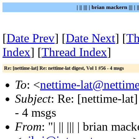
| || ||| | brian mackern ||| |
[
Date Prev
] [
Date Next
] [
Th
Index
] [
Thread Index
]
Re: [nettime-lat] Re: nettime-lat digest, Vol 1 #56 - 4 msgs
To
: <
nettime-lat@nettime
Subject
: Re: [nettime-lat
- 4 msgs
From
: "| || ||| | brian mackern