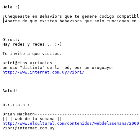
Hola :)

¿Chequeaste en Behaviors que te genere codigo compatibl
[Aparte de que existen behaviors que solo funcionan en 
Otrosí:

Hay redes y redes... ;-)

Te invito a que visites:

artef@ctos virtuales

http://www.internet.com.uy/vibri/
Salud!

b.r.i.a.n :)

Brian Mackern------------------------------------------
http://www.elcultural.com/contenidos/webdelasemana/2000
vibri@internet.com.uy

-------------------------------------------------------