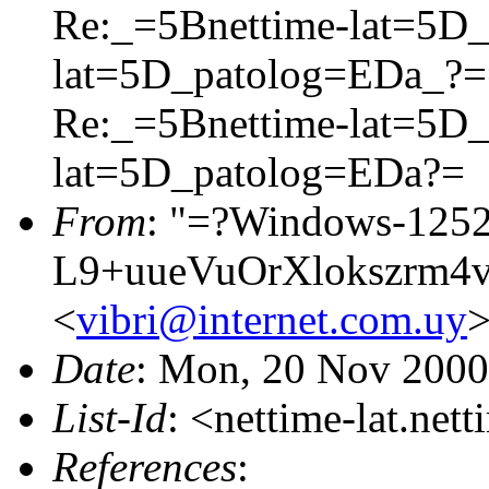
Re:_=5Bnettime-lat=5D
lat=5D_patolog=EDa_?
Re:_=5Bnettime-lat=5D
lat=5D_patolog=EDa?=
From
: "=?Windows-125
L9+uueVuOrXlokszrm4
<
vibri@internet.com.uy
Date
: Mon, 20 Nov 2000
List-Id
: <nettime-lat.net
References
: