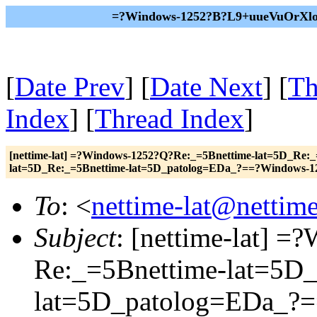
=?Windows-1252?B?L9+uueVuOrXlok
[
Date Prev
] [
Date Next
] [
Th
Index
] [
Thread Index
]
[nettime-lat] =?Windows-1252?Q?Re:_=5Bnettime-lat=5D_Re
lat=5D_Re:_=5Bnettime-lat=5D_patolog=EDa_?==?Windows-1
To
: <
nettime-lat@nettime
Subject
: [nettime-lat] 
Re:_=5Bnettime-lat=5D
lat=5D_patolog=EDa_?