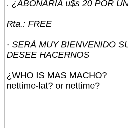
.
¿ABONARÍA u$s 20 POR U
Rta.: FREE
·
SERÁ MUY BIENVENIDO S
DESEE HACERNOS
¿WHO IS MAS MACHO?
nettime-lat? or nettime?