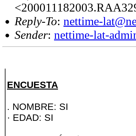
<200011182003.RAA329
Reply-To
:
nettime-lat@ne
Sender
:
nettime-lat-adm
ENCUESTA
. NOMBRE: SI
· EDAD: SI