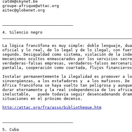
catdm@skynet.be

groupe-afrique@attac.org

aitec@globenet.org

______________________________

4. Silencio negro

_______________________________________________________
La lógica francófona es muy simple: doble lenguaje, dua
oficial y lo real, de lo legal y de lo ilegal, con fuer
segundo. Desigualdad como sistema, violación de la inde
mecanismos ocultos enmascarados por los servicios secre
verdaderas-falsas empresas, verdaderos-falsos mercenari
pantalla, cooperación como coartada, flujos financieros
Instalar permanentemente la ilegalidad es promover a lo
sinvergüenzas, a los estafadores y  a los mafiosos. De 
Africa francófona se haya vuelto tan peligrosa y aunque
durar eternamente y la real independencia de los africa
ineluctable,   puede todavía seguir desencadenando dram
situaciones en el próximo decenio.

http://attac.org/fra/asso/bibliotheque.htm
______________________________

5. Cuba
