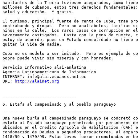
habitantes de la Tierra tuviesen asegurados, como tiene
millones de cubanos, estos tres derechos fundamentales:
salud y educación.  Y gratis.

El turismo, principal fuente de renta de Cuba, trae pro
contrabando y drogas.  Pero no analfabetos, familias si
niños en la calle.  Los raros casos de corrupción en el
severamente castigados.  Hasta con la pena de muerte, c
estoy de acuerdo, pues un Estado consolidado no tiene e
quitar la vida de nadie.

Cuba no es modelo a ser imitado.  Pero es ejemplo de có
pobre puede vivir sin miseria y con honradez.

Servicio Informativo alai-amlatina

Agencia Latinoamericana de Informacion

INTERNET: info@alai.ecuanex.net.ec

URL: 
http://alainet.org
______________________________

6. Estafa al campesinado y al pueblo paraguayo

_______________________________________________________
Una nueva burla al campesinado paraguayo se concretó co
estafa al Estado paraguayo perpetrada por personeros de
ubicados en el Crédito Agrícola de Habilitación (CAH) e
condonación de Deudas a pequeños productores, al amparo
1418/99 y 1470/99. Estas leyes fueron promulgadas en be