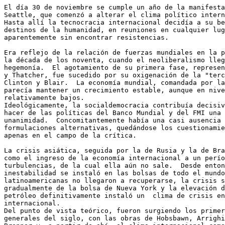
El día 30 de noviembre se cumple un año de la manifesta
Seattle, que comenzó a alterar el clima político intern
Hasta allí la tecnocracia internacional decidía a su be
destinos de la humanidad, en reuniones en cualquier lug
aparentemente sin encontrar resistencias.

Era reflejo de la relación de fuerzas mundiales en la p
la década de los noventa, cuando el neoliberalismo lleg
hegemonía.  El agotamiento de su primera fase, represen
y Thatcher, fue sucedido por su oxigenación de la "terc
Clinton y Blair.  La economía mundial, comandada por la
parecía mantener un crecimiento estable, aunque en nive
relativamente bajos.

Ideológicamente, la socialdemocracia contribuía decisiv
hacer de las políticas del Banco Mundial y del FMI una 
unanimidad.  Concomitantemente había una casi ausencia 
formulaciones alternativas, quedándose los cuestionamie
apenas en el campo de la crítica.

La crisis asiática, seguida por la de Rusia y la de Bra
como el ingreso de la economía internacional a un perío
turbulencias, de la cual ella aún no sale.  Desde enton
inestabilidad se instaló en las bolsas de todo el mundo
latinoamericanas no llegaron a recuperarse, la crisis s
gradualmente de la bolsa de Nueva York y la elevación d
petróleo definitivamente instaló un  clima de crisis en
internacional.

Del punto de vista teórico, fueron surgiendo los primer
generales del siglo, con las obras de Hobsbawn, Arrighi