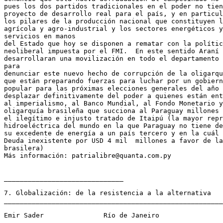
pues los dos partidos tradicionales en el poder no tien
proyecto de desarrollo real para el país, y en particul
los pilares de la producción nacional que constituyen l
agrícola y agro-industrial y los sectores energéticos y
servicios en manos

del Estado que hoy se disponen a rematar con la polític
neoliberal impuesta por el FMI.  En este sentido Araní 
desarrollaran una movilización en todo el departamento 
para

denunciar este nuevo hecho de corrupción de la oligarqu
que están preparando fuerzas para luchar por un gobiern
popular para las próximas elecciones generales del año 
desplazar definitivamente del poder a quienes están ent
al imperialismo, al Banco Mundial, al Fondo Monetario y
oligarquía brasileña que succiona al Paraguay millones 
el ilegítimo e injusto tratado de Itaipú (la mayor repr
hidroeléctrica del mundo en la que Paraguay no tiene de
su excedente de energía a un país tercero y en la cuál 
Deuda inexistente por USD 4 mil  millones a favor de la
brasilera)

Más información: patrialibre@quanta.com.py

______________________________

7. Globalización: de la resistencia a la alternativa

_______________________________________________________
Emir Sader               Río de Janeiro
