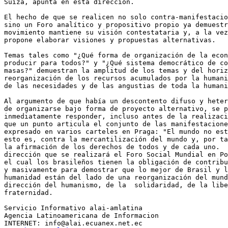
Suiza, apunta en esta dirección.

El hecho de que se realicen no solo contra-manifestacio
sino un Foro analítico y propositivo propio ya demuestr
movimiento mantiene su visión contestataria y, a la vez
propone elaborar visiones y propuestas alternativas.

Temas tales como "¿Qué forma de organización de la econ
producir para todos?" y "¿Qué sistema democrático de co
masas?" demuestran la amplitud de los temas y del horiz
reorganización de los recursos acumulados por la humani
de las necesidades y de las angustias de toda la humani
Al argumento de que había un descontento difuso y heter
de organizarse bajo forma de proyecto alternativo, se p
inmediatamente responder, incluso antes de la realizaci
que un punto articula el conjunto de las manifestacione
expresado en varios carteles en Praga: "El mundo no est
esto es, contra la mercantilización del mundo y, por ta
la afirmación de los derechos de todos y de cada uno.  
dirección que se realizará el Foro Social Mundial en Po
el cual los brasileños tienen la obligación de contribu
y masivamente para demostrar que lo mejor de Brasil y l
humanidad están del lado de una reorganización del mund
dirección del humanismo, de la  solidaridad, de la libe
fraternidad.

Servicio Informativo alai-amlatina

Agencia Latinoamericana de Informacion

INTERNET: info@alai.ecuanex.net.ec
