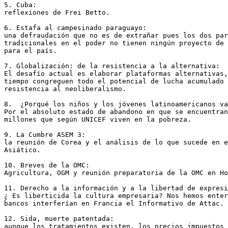
5. Cuba:

reflexiones de Frei Betto.

6. Estafa al campesinado paraguayo:

una defraudación que no es de extrañar pues los dos par
tradicionales en el poder no tienen ningún proyecto de 
para el país.

7. Globalización: de la resistencia a la alternativa:

El desafío actual es elaborar plataformas alternativas,
tiempo congreguen todo el potencial de lucha acumulado 
resistencia al neoliberalismo.

8.  ¿Porqué los niños y los jóvenes latinoamericanos va
Por el absoluto estado de abandono en que se encuentran
millones que según UNICEF viven en la pobreza.

9. La Cumbre ASEM 3:

la reunión de Corea y el análisis de lo que sucede en e
Asiático.

10. Breves de la OMC:

Agricultura, OGM y reunión preparatoria de la OMC en Ho
11. Derecho a la información y a la libertad de expresi
¿ Es liberticida la cultura empresaria? Nos hemos enter
bancos interferían en Francia el Informativo de Attac.

12. Sida, muerte patentada:

aunque los tratamientos existen, los precios impuestos 