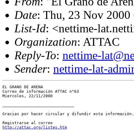
From
: "El Grano de Aren
Date
: Thu, 23 Nov 2000
List-Id
: <nettime-lat.net
Organization
: ATTAC
Reply-To
:
nettime-lat@ne
Sender
:
nettime-lat-adm
EL GRANO DE ARENA

Correo de información ATTAC n°63

Miercoles, 22/11/2000

______________________________

Gracias por hacer circular y difundir esta información.

http://attac.org/listes.htm