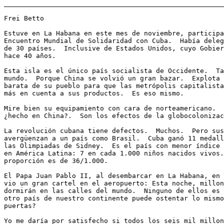
_______________________________________________________
Frei Betto

Estuve en La Habana en este mes de noviembre, participa
Encuentro Mundial de Solidaridad con Cuba.  Había deleg
de 30 países.  Inclusive de Estados Unidos, cuyo Gobier
hace 40 años.

Esta isla es el único país socialista de Occidente.  Ta
mundo.  Porque China se volvió un gran bazar.  Explota 
barata de su pueblo para que las metrópolis capitalista
más en cuenta a sus productos.  Es eso mismo.

Mire bien su equipamiento con cara de norteamericano.  
¿hecho en China?.  Son los efectos de la globocolonizac
La revolución cubana tiene defectos.  Muchos.  Pero sus
avergüenzan a un país como Brasil.  Cuba ganó 11 medall
las Olimpiadas de Sidney.  Es el país con menor índice 
en América Latina: 7 en cada 1.000 niños nacidos vivos.
proporción es de 36/1.000.

El Papa Juan Pablo II, al desembarcar en La Habana, en 
vio un gran cartel en el aeropuerto: Esta noche, millon
dormirán en las calles del mundo.  Ninguno de ellos es 
otro país de nuestro continente puede ostentar lo mismo
puertas?

Yo me daría por satisfecho si todos los seis mil millon