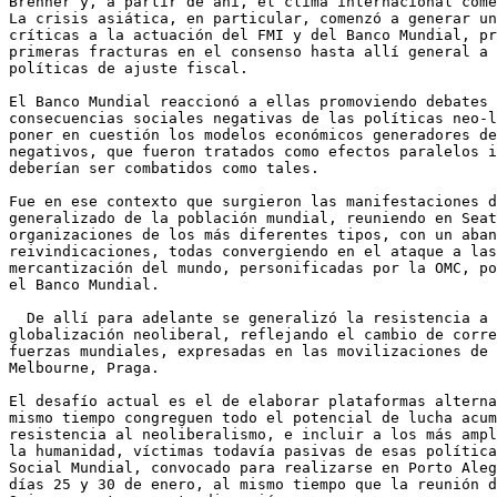
Brenner y, a partir de ahí, el clima internacional come
La crisis asiática, en particular, comenzó a generar un
críticas a la actuación del FMI y del Banco Mundial, pr
primeras fracturas en el consenso hasta allí general a 
políticas de ajuste fiscal.

El Banco Mundial reaccionó a ellas promoviendo debates 
consecuencias sociales negativas de las políticas neo-l
poner en cuestión los modelos económicos generadores de
negativos, que fueron tratados como efectos paralelos i
deberían ser combatidos como tales.

Fue en ese contexto que surgieron las manifestaciones d
generalizado de la población mundial, reuniendo en Seat
organizaciones de los más diferentes tipos, con un aban
reivindicaciones, todas convergiendo en el ataque a las
mercantización del mundo, personificadas por la OMC, po
el Banco Mundial.

  De allí para adelante se generalizó la resistencia a 
globalización neoliberal, reflejando el cambio de corre
fuerzas mundiales, expresadas en las movilizaciones de 
Melbourne, Praga.

El desafío actual es el de elaborar plataformas alterna
mismo tiempo congreguen todo el potencial de lucha acum
resistencia al neoliberalismo, e incluir a los más ampl
la humanidad, víctimas todavía pasivas de esas política
Social Mundial, convocado para realizarse en Porto Aleg
días 25 y 30 de enero, al mismo tiempo que la reunión d