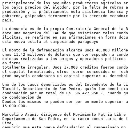
principalmente de los pequeños productores agrícolas ar
los bajos precios del algodón, por la falta de rubros a
producción y la prácticamente nula asistencia técnica y
gobierno, golpeados ferozmente por la recesión económic
país.

La denuncia es de la propia Contraloría General de la R
ante una negativa del CAH de que existieran tales condo
ilícitas, se reafirmó en sus afirmaciones en forma docu
esta nueva estafa al campesinado paraguayo

El monto de la defraudación alcanza unos 40.000 millone
unos 11,42 millones de dólares que corresponden a condo
dolosas realizadas a los amigos y operadores políticos 
en forma

totalmente irregular. Unos 17.000 créditos fueron condo
el capital formalizado, otros fueron concedidos en fech
gran mayoría condonaron un capital superior al desembol
Uno de los casos denunciados es del Intendente de la ci
Tacuatí, Departamento de San Pedro, quién fue beneficia
condonación por un total de Gs. 96.427.950.-, cuando qu
de condonación de

Deudas las mismas no pueden ser por un monto superior a
15.000.000.-

Marcelino Araní, dirigente del Movimiento Patria Libre 
Departamento de San Pedro, en la radio comunitaria de l
Lima,

denunció que esta nueva defraudación al campesinado no 