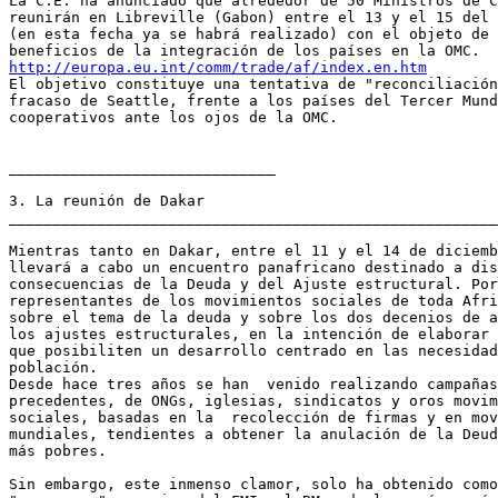
La C.E. ha anunciado que alrededor de 50 Ministros de C
reunirán en Libreville (Gabon) entre el 13 y el 15 del 
(en esta fecha ya se habrá realizado) con el objeto de 
http://europa.eu.int/comm/trade/af/index.en.htm
El objetivo constituye una tentativa de "reconciliación
fracaso de Seattle, frente a los países del Tercer Mund
cooperativos ante los ojos de la OMC.

______________________________

3. La reunión de Dakar

_______________________________________________________
Mientras tanto en Dakar, entre el 11 y el 14 de diciemb
llevará a cabo un encuentro panafricano destinado a dis
consecuencias de la Deuda y del Ajuste estructural. Por
representantes de los movimientos sociales de toda Afri
sobre el tema de la deuda y sobre los dos decenios de a
los ajustes estructurales, en la intención de elaborar 
que posibiliten un desarrollo centrado en las necesidad
población.

Desde hace tres años se han  venido realizando campañas
precedentes, de ONGs, iglesias, sindicatos y oros movim
sociales, basadas en la  recolección de firmas y en mov
mundiales, tendientes a obtener la anulación de la Deud
más pobres.

Sin embargo, este inmenso clamor, solo ha obtenido como