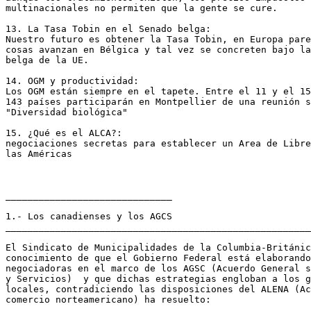
multinacionales no permiten que la gente se cure.

13. La Tasa Tobin en el Senado belga:

Nuestro futuro es obtener la Tasa Tobin, en Europa pare
cosas avanzan en Bélgica y tal vez se concreten bajo la
belga de la UE.

14. OGM y productividad:

Los OGM están siempre en el tapete. Entre el 11 y el 15
143 países participarán en Montpellier de una reunión s
"Diversidad biológica"

15. ¿Qué es el ALCA?:

negociaciones secretas para establecer un Area de Libre
las Américas

______________________________

1.- Los canadienses y los AGCS

_______________________________________________________
El Sindicato de Municipalidades de la Columbia-Británic
conocimiento de que el Gobierno Federal está elaborando
negociadoras en el marco de los AGSC (Acuerdo General s
y Servicios)  y que dichas estrategias engloban a los g
locales, contradiciendo las disposiciones del ALENA (Ac
comercio norteamericano) ha resuelto:
