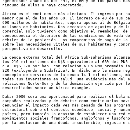
"generosos" anuncios del FMI, el BM y de los países más
ninguno de ellos e haya concretado.

Africa es el continente más afectado. El ingreso por ha
menor que el de los años 60. El ingreso de 48 de sus pa
600 millones de habitantes, supera apenas al de Bélgica
millones de habitantes. Dos decenios de ajustes y de li
comercial solo tuvieron como objetivo el reembolso  de 
consecuencia el deterioro de las condiciones de vida de
débiles de la población. Los compromisos de pago de la 
sobre las necesidades vitales de sus habitantes y compr
perspectiva de desarrollo.

La deuda externa total del Africa Sub-sahariana alcanza
los 210 mil millones de U$S equivalente al 68% del PNB 
o a  U$S 370 por hab. con relación a un PNB promedio in
320 (excluyendo a Sudáfrica). En dicho año la misma reg
concepto de servicios de la deuda 14.1 mil millones, má
todas sus inversiones en salud. Una evidencia más del e
relaciones Norte-Sur y de la dominación ejercida por lo
desarrollados sobre un Africa exangüe.

Dakar 2000 será una oportunidad para realizar el balanc
campañas realizadas y de debatir como continuarlas movi
denunciar el impacto cada vez más pesado de los program
estructural sobre el contexto económico, social y human
países, pero también la ocasión de establecer una red e
movimientos sociales francófonos, anglófonos y lusófono
por la anulación de una deuda insostenible, injusta e i