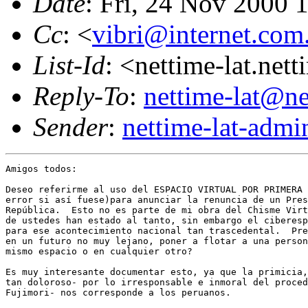
Date
: Fri, 24 Nov 2000 
Cc
: <
vibri@internet.com
List-Id
: <nettime-lat.net
Reply-To
:
nettime-lat@ne
Sender
:
nettime-lat-adm
Amigos todos:

Deseo referirme al uso del ESPACIO VIRTUAL POR PRIMERA 
error si así fuese)para anunciar la renuncia de un Pres
República.  Esto no es parte de mi obra del Chisme Virt
de ustedes han estado al tanto, sin embargo el ciberesp
para ese acontecimiento nacional tan trascedental.  Pre
en un futuro no muy lejano, poner a flotar a una person
mismo espacio o en cualquier otro?

Es muy interesante documentar esto, ya que la primicia,
tan doloroso- por lo irresponsable e inmoral del proced
Fujimori- nos corresponde a los peruanos.
