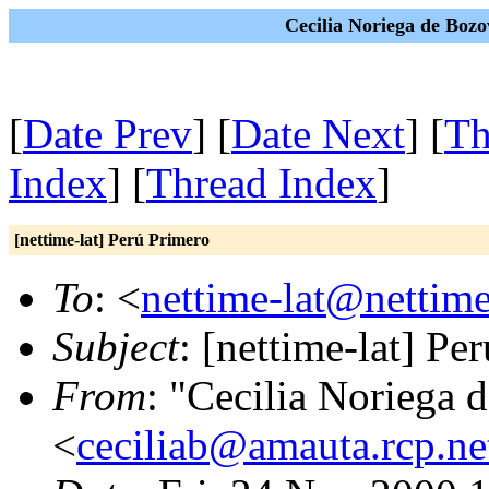
Cecilia Noriega de Bozo
[
Date Prev
] [
Date Next
] [
Th
Index
] [
Thread Index
]
[nettime-lat] Perú Primero
To
: <
nettime-lat@nettime
Subject
: [nettime-lat] Pe
From
: "Cecilia Noriega 
<
ceciliab@amauta.rcp.ne