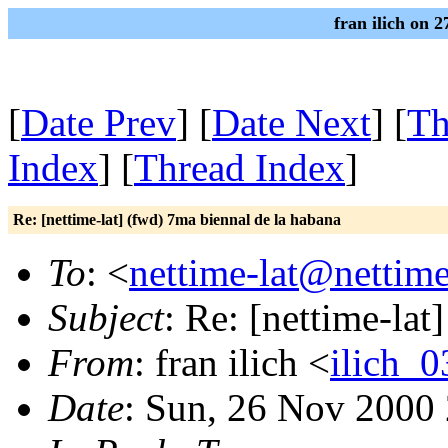
fran ilich on 
[
Date Prev
] [
Date Next
] [
Th
Index
] [
Thread Index
]
Re: [nettime-lat] (fwd) 7ma biennal de la habana
To
: <
nettime-lat@nettime
Subject
: Re: [nettime-lat
From
: fran ilich <
ilich_
Date
: Sun, 26 Nov 2000