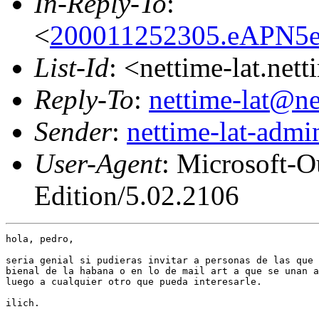
In-Reply-To
:
<
200011252305.eAPN5ep1
List-Id
: <nettime-lat.net
Reply-To
:
nettime-lat@ne
Sender
:
nettime-lat-adm
User-Agent
: Microsoft-
Edition/5.02.2106
hola, pedro,

seria genial si pudieras invitar a personas de las que 
bienal de la habana o en lo de mail art a que se unan a
luego a cualquier otro que pueda interesarle.

ilich.
