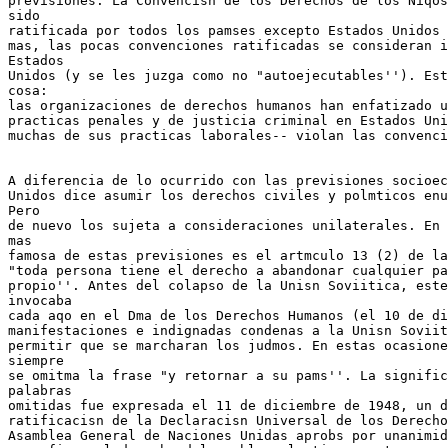
previsiones. La Convencisn de los Derechos de los Niqos
sido

ratificada por todos los pamses excepto Estados Unidos 
mas, las pocas convenciones ratificadas se consideran i
Estados

Unidos (y se les juzga como no "autoejecutables''). Est
cosa:

las organizaciones de derechos humanos han enfatizado u
practicas penales y de justicia criminal en Estados Uni
muchas de sus practicas laborales-- violan las convenci
A diferencia de lo ocurrido con las previsiones socioec
Unidos dice asumir los derechos civiles y polmticos enu
Pero

de nuevo los sujeta a consideraciones unilaterales. En 
mas

famosa de estas previsiones es el artmculo 13 (2) de la
"toda persona tiene el derecho a abandonar cualquier pa
propio''. Antes del colapso de la Unisn Soviitica, este
invocaba

cada aqo en el Dma de los Derechos Humanos (el 10 de di
manifestaciones e indignadas condenas a la Unisn Soviit
permitir que se marcharan los judmos. En estas ocasione
siempre

se omitma la frase "y retornar a su pams''. La signific
palabras

omitidas fue expresada el 11 de diciembre de 1948, un d
ratificacisn de la Declaracisn Universal de los Derecho
Asamblea General de Naciones Unidas aprobs por unanimid