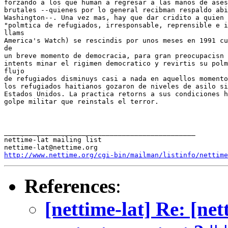
forzando a los que human a regresar a las manos de ases
brutales --quienes por lo general recibman respaldo abi
Washington--. Una vez mas, hay que dar cridito a quien 
"polmtica de refugiados, irresponsable, reprensible e i
llams

America's Watch) se rescindis por unos meses en 1991 cu
de

un breve momento de democracia, para gran preocupacisn 
intents minar el rigimen democratico y revirtis su polm
flujo

de refugiados disminuys casi a nada en aquellos momento
los refugiados haitianos gozaron de niveles de asilo si
Estados Unidos. La practica retorns a sus condiciones h
golpe militar que reinstals el terror.

_______________________________________________

nettime-lat mailing list

http://www.nettime.org/cgi-bin/mailman/listinfo/nettime
References
:
[nettime-lat] Re: [netti