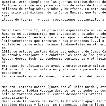
qummica. Otro ejemplo son las guerras estadunidenses de
Centroamirica que arrojaron cientos de miles de tortura
millones de refugiados, viudas y huirfanos. En este cas
caso omiso del dictamen de la Corte Mundial que le orde
"uso

ilegal de fuerza'' y pagar reparaciones sustanciales a 
Segzn Lars Schoultz, el principal especialista en viola
humanos en Latinoamirica que involucran a Estados Unido
estadunidense "tiende a fluir desproporcionadamente hac
latinoamericanos que torturan a sus ciudadanos [...] o 
violadores de derechos humanos fundamentales en el hemi
en

1981, su estudio incluma datos del gobierno de James Ca
un estudio semejante que cubriera los aqos de los gobie
Reagan-George Bush. La tendencia continza bajo el rigim
el

principal beneficiario de ayuda y entrenamiento militar
Colombia, donde los militares y sus socios paramilitare
expediente

tan alarmante en violaciones, que es el peor del hemisf
Mas azn, Estados Unidos (junto con el Reino Unido y otr
entusiasmo a Saddam Hussein durante los periodos de sus
sslo se tornaron contra il cuando desobedecis srdenes -
inmediatamente

despuis de la Guerra del Golfo le brindaron apoyo tacit
rebeldes chiitas y kurdos. En Indonesia, Suharto llegs 