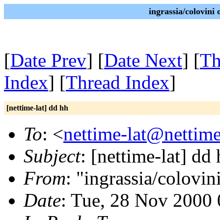
ingrassia/colovini
[
Date Prev
] [
Date Next
] [
Th
Index
] [
Thread Index
]
[nettime-lat] dd hh
To
: <
nettime-lat@nettime
Subject
: [nettime-lat] dd
From
: "ingrassia/colovin
Date
: Tue, 28 Nov 2000