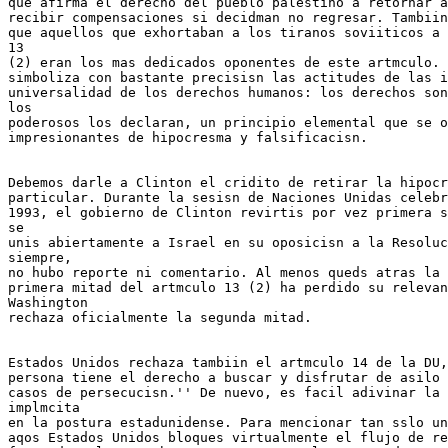
que afirma el derecho del pueblo palestino a retornar a
recibir compensaciones si decidman no regresar. Tambiin
que aquellos que exhortaban a los tiranos soviiticos a 
13

(2) eran los mas dedicados oponentes de este artmculo. 
simboliza con bastante precisisn las actitudes de las i
universalidad de los derechos humanos: los derechos son
los

poderosos los declaran, un principio elemental que se o
impresionantes de hipocresma y falsificacisn.

Debemos darle a Clinton el cridito de retirar la hipocr
particular. Durante la sesisn de Naciones Unidas celebr
1993, el gobierno de Clinton revirtis por vez primera s
se

unis abiertamente a Israel en su oposicisn a la Resoluc
siempre,

no hubo reporte ni comentario. Al menos queds atras la 
primera mitad del artmculo 13 (2) ha perdido su relevan
Washington

rechaza oficialmente la segunda mitad.

Estados Unidos rechaza tambiin el artmculo 14 de la DU,
persona tiene el derecho a buscar y disfrutar de asilo 
casos de persecucisn.'' De nuevo, es facil adivinar la 
implmcita

en la postura estadunidense. Para mencionar tan sslo un
aqos Estados Unidos bloques virtualmente el flujo de re