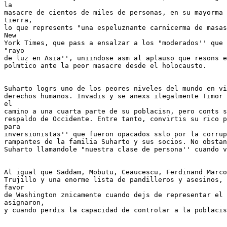
la

masacre de cientos de miles de personas, en su mayorma 
tierra,

lo que represents "una espeluznante carnicerma de masas
New

York Times, que pass a ensalzar a los "moderados'' que 
"rayo

de luz en Asia'', uniindose asm al aplauso que resons e
polmtico ante la peor masacre desde el holocausto.

Suharto logrs uno de los peores niveles del mundo en vi
derechos humanos. Invadis y se anexs ilegalmente Timor 
el

camino a una cuarta parte de su poblacisn, pero conts s
respaldo de Occidente. Entre tanto, convirtis su rico p
para

inversionistas'' que fueron opacados sslo por la corrup
rampantes de la familia Suharto y sus socios. No obstan
Suharto llamandole "nuestra clase de persona'' cuando v
Al igual que Saddam, Mobutu, Ceaucescu, Ferdinand Marco
Trujillo y una enorme lista de pandilleros y asesinos, 
favor

de Washington znicamente cuando dejs de representar el 
asignaron,

y cuando perdis la capacidad de controlar a la poblacis