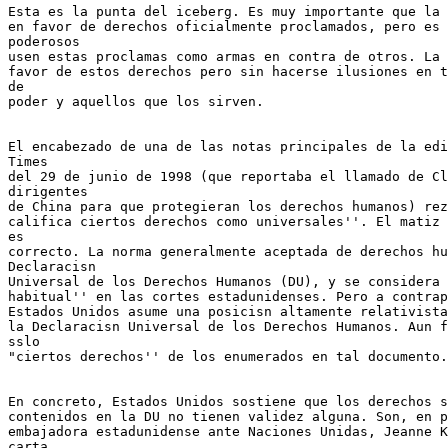
Esta es la punta del iceberg. Es muy importante que la 
en favor de derechos oficialmente proclamados, pero es 
poderosos

usen estas proclamas como armas en contra de otros. La 
favor de estos derechos pero sin hacerse ilusiones en t
de

poder y aquellos que los sirven.

El encabezado de una de las notas principales de la edi
Times

del 29 de junio de 1998 (que reportaba el llamado de Cl
dirigentes

de China para que protegieran los derechos humanos) rez
califica ciertos derechos como universales''. El matiz 
es

correcto. La norma generalmente aceptada de derechos hu
Declaracisn

Universal de los Derechos Humanos (DU), y se considera 
habitual'' en las cortes estadunidenses. Pero a contrap
Estados Unidos asume una posicisn altamente relativista
la Declaracisn Universal de los Derechos Humanos. Aun f
sslo

"ciertos derechos'' de los enumerados en tal documento.

En concreto, Estados Unidos sostiene que los derechos s
contenidos en la DU no tienen validez alguna. Son, en p
embajadora estadunidense ante Naciones Unidas, Jeanne K
carta
