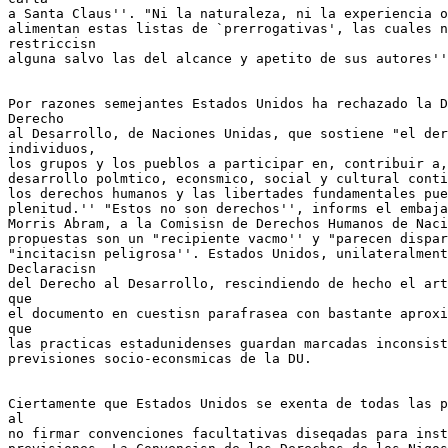
a Santa Claus''. "Ni la naturaleza, ni la experiencia o
alimentan estas listas de `prerrogativas', las cuales n
restriccisn

alguna salvo las del alcance y apetito de sus autores''
Por razones semejantes Estados Unidos ha rechazado la D
Derecho

al Desarrollo, de Naciones Unidas, que sostiene "el der
individuos,

los grupos y los pueblos a participar en, contribuir a,
desarrollo polmtico, econsmico, social y cultural conti
los derechos humanos y las libertades fundamentales pue
plenitud.'' "Estos no son derechos'', informs el embaja
Morris Abram, a la Comisisn de Derechos Humanos de Naci
propuestas son un "recipiente vacmo'' y "parecen dispar
"incitacisn peligrosa''. Estados Unidos, unilateralment
Declaracisn

del Derecho al Desarrollo, rescindiendo de hecho el art
que

el documento en cuestisn parafrasea con bastante aproxi
que

las practicas estadunidenses guardan marcadas inconsist
previsiones socio-econsmicas de la DU.

Ciertamente que Estados Unidos se exenta de todas las p
al

no firmar convenciones facultativas diseqadas para inst