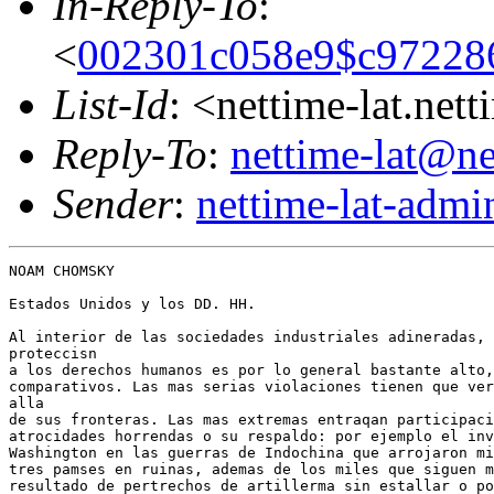
In-Reply-To
:
<
002301c058e9$c97228
List-Id
: <nettime-lat.net
Reply-To
:
nettime-lat@ne
Sender
:
nettime-lat-adm
NOAM CHOMSKY

Estados Unidos y los DD. HH.

Al interior de las sociedades industriales adineradas, 
proteccisn

a los derechos humanos es por lo general bastante alto,
comparativos. Las mas serias violaciones tienen que ver
alla

de sus fronteras. Las mas extremas entraqan participaci
atrocidades horrendas o su respaldo: por ejemplo el inv
Washington en las guerras de Indochina que arrojaron mi
tres pamses en ruinas, ademas de los miles que siguen m
resultado de pertrechos de artillerma sin estallar o po