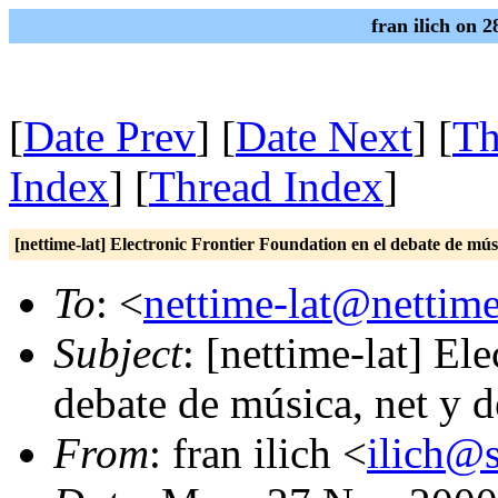
fran ilich on 
[
Date Prev
] [
Date Next
] [
Th
Index
] [
Thread Index
]
[nettime-lat] Electronic Frontier Foundation en el debate de mús
To
: <
nettime-lat@nettime
Subject
: [nettime-lat] El
debate de música, net y d
From
: fran ilich <
ilich@