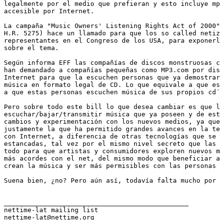
legalmente por el medio que prefieran y esto incluye mp
accesible por Internet.

La campaña "Music Owners' Listening Rights Act of 2000"
H.R. 5275) hace un llamado para que los so called netiz
representantes en el Congreso de los USA, para exponerl
sobre el tema. 

Según informa EFF las compañías de discos monstruosas c
han demandado a compañías pequeñas como MP3.com por dis
Internet para que la escuchen personas que ya demostrar
música en formato legal de CD. Lo que equivale a que es
a que estas personas escuchen música de sus propios cd´
Pero sobre todo este bill lo que desea cambiar es que l
escuchar/bajar/transmitir música que ya poseen y de est
cambios y experimentación con los nuevos medios, ya que
justamente la que ha permitido grandes avances en la te
con Internet, a diferencia de otras tecnologías que se 
estancadas, tal vez por el mismo nivel secreto que las 
todo para que artistas y consumidores exploren nuevos m
más acordes con el net, del mismo modo que beneficiar a
crean la música y ser más permisibles con las personas 
Suena bien, ¿no? Pero aún así, todavía falta mucho por 
_______________________________________________

nettime-lat mailing list
