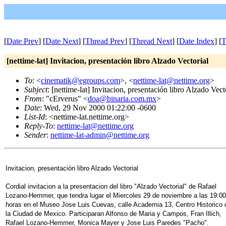
[
Date Prev
] [
Date Next
] [
Thread Prev
] [
Thread Next
] [
Date Index
] [
T
[nettime-lat] Invitacion, presentación libro Alzado Vectorial
To
: <
cinematik@egroups.com
>, <
nettime-lat@nettime.org
>
Subject
: [nettime-lat] Invitacion, presentación libro Alzado Vect
From
: "cErverus" <
doa@binaria.com.mx
>
Date
: Wed, 29 Nov 2000 01:22:00 -0600
List-Id
: <nettime-lat.nettime.org>
Reply-To
:
nettime-lat@nettime.org
Sender
:
nettime-lat-admin@nettime.org
Invitacion, presentación libro Alzado Vectorial
Cordial invitacion a la presentacion del libro "Alzado Vectorial" de Rafael
Lozano-Hemmer, que tendra lugar el Miercoles 29 de noviembre a las 19:00
horas en el Museo Jose Luis Cuevas, calle Academia 13, Centro Historico 
la Ciudad de Mexico. Participaran Alfonso de Maria y Campos, Fran Illich,
Rafael Lozano-Hemmer, Monica Mayer y Jose Luis Paredes "Pacho".