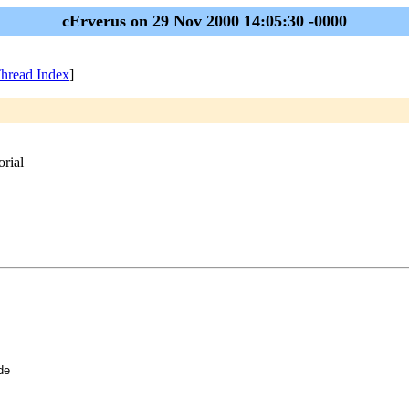
cErverus on 29 Nov 2000 14:05:30 -0000
hread Index
]
orial
de