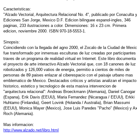
Caracteristicas:
"Alzado Vectorial, Arquitectura Relacional No. 4", publicado por Conaculta 
Ediciones San Jorge, Mexico D.F. Edicion bilinguee espanol-ingles, 346
paginas, 233 ilustraciones a color. Dimensiones: 16 x 23 cm. Primera
edicion, noviembre 2000. ISBN 970-18-5553-1.
Sinopsis:
Coincidiendo con la llegada del agno 2000, el Zocalo de la Ciudad de Mexi
fue transformado por inmensas esculturas de luz creadas por participantes
traves de un programa de realidad virtual en Internet. Este libro documenta
el proyecto de arte interactivo Alzado Vectorial que, con 18 canones de luz
robotizados y 126,000 vatios de energia, permitio a cientos de miles de
personas de 89 paises enlazar al ciberespacio con el paisaje urbano mas
emblematico de Mexico. Destacados criticos y artistas analizan el impacto
historico, estetico y tecnologico de esta masiva intervencion de
"arquitectura relacional": Andreas Broeckmann (Alemania), Daniel Canogar
(Espana), Erik Davis (EEUU), Maria Fernandez (Nicaragua / EEUU), Erkki
Huhtamo (Finlandia), Geert Lovink (Holanda / Australia), Brian Massumi
(EEUU), Monica Mayer (Mexico), Jose Luis Paredes "Pacho" (Mexico) y Ax
Roch (Alemania).
Mas informacion:
http://www.alzado.net/libro.html