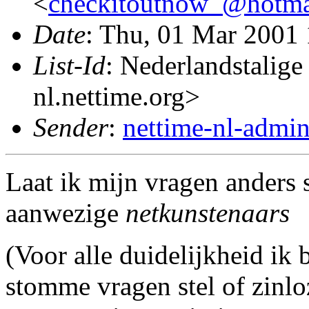
<
checkitoutnow_@hotma
Date
: Thu, 01 Mar 2001
List-Id
: Nederlandstalige
nl.nettime.org>
Sender
:
nettime-nl-admi
Laat ik mijn vragen anders s
aanwezige
netkunstenaars
(Voor alle duidelijkheid ik 
stomme vragen stel of zinl