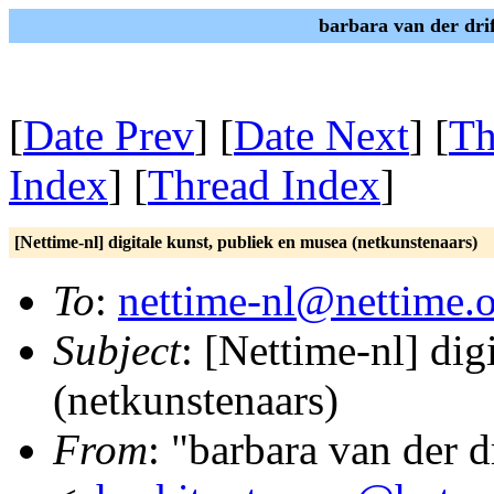
barbara van der dri
[
Date Prev
] [
Date Next
] [
Th
Index
] [
Thread Index
]
[Nettime-nl] digitale kunst, publiek en musea (netkunstenaars)
To
:
nettime-nl@nettime.
Subject
: [Nettime-nl] dig
(netkunstenaars)
From
: "barbara van der d