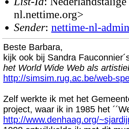
List-Id
: Nederlandstalige
nl.nettime.org>
Sender
:
nettime-nl-admi
Beste Barbara,
kijk ook bij Sandra Fauconnier´s
het World Wide Web als artisti
http://simsim.rug.ac.be/web-spe
Zelf werkte ik met het Gemee
project, waar ik in 1985 het ´´W
http://www.denhaag.org/~sjardij