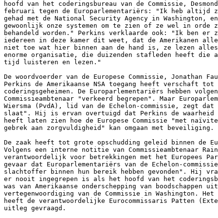
hoofd van het coderingsbureau van de Commissie, Desmond
februari tegen de Europarlementariërs: "Ik heb altijd z
gehad met de National Security Agency in Washington, en
gewoonlijk onze systemen om te zien of ze wel in orde z
behandeld worden." Perkins verklaarde ook: "Ik ben er z
iedereen in deze kamer dit weet, dat de Amerikanen alle
niet toe wat hier binnen aan de hand is, ze lezen alles
enorme organisatie, die duizenden stafleden heeft die a
tijd luisteren en lezen."

De woordvoerder van de Europese Commissie, Jonathan Fau
Perkins de Amerikaanse NSA toegang heeft verschaft tot 
coderingsgeheimen. De Europarlementariërs hebben volgen
Commissieambtenaar "verkeerd begrepen". Maar Europarlem
Wiersma (PvdA), lid van de Echelon-commissie, zegt dat 
slaat". Hij is ervan overtuigd dat Perkins de waarheid 
heeft laten zien hoe de Europese Commissie "met naïvite
gebrek aan zorgvuldigheid" kan omgaan met beveiliging.

De zaak heeft tot grote opschudding geleid binnen de Eu
Volgens een interne notitie van Commissieambtenaar Rain
verantwoordelijk voor betrekkingen met het Europees Par
gevaar dat Europarlementariërs van de Echelon-commissie
slachtoffer binnen hun bereik hebben gevonden". Hij vra
er nooit ingegrepen is als het hoofd van het coderingsb
was van Amerikaanse onderschepping van boodschappen uit
vertegenwoordiging van de Commissie in Washington. Het 
heeft de verantwoordelijke Eurocommissaris Patten (Exte
uitleg gevraagd.
