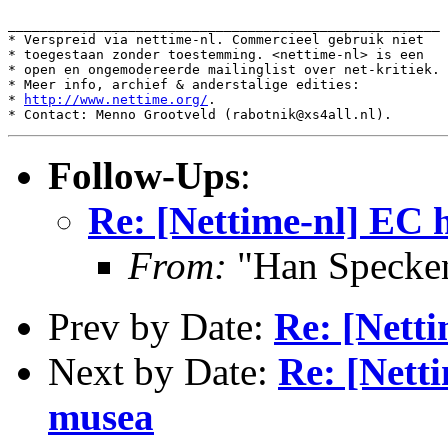
______________________________________________________

* Verspreid via nettime-nl. Commercieel gebruik niet

* toegestaan zonder toestemming. <nettime-nl> is een

* open en ongemodereerde mailinglist over net-kritiek.

* Meer info, archief & anderstalige edities:

* 
http://www.nettime.org/
.

Follow-Ups
:
Re: [Nettime-nl] EC 
From:
"Han Specken
Prev by Date:
Re: [Netti
Next by Date:
Re: [Netti
musea