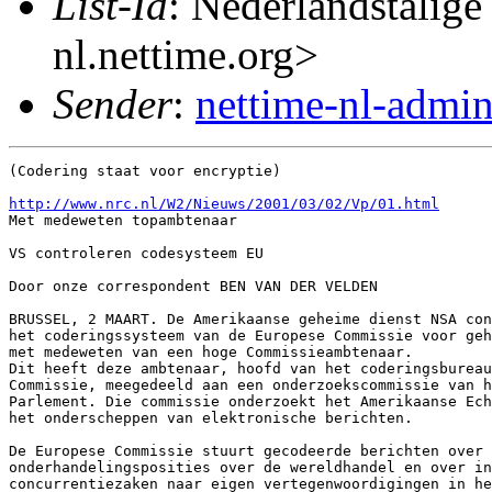
List-Id
: Nederlandstalige
nl.nettime.org>
Sender
:
nettime-nl-admi
(Codering staat voor encryptie)

http://www.nrc.nl/W2/Nieuws/2001/03/02/Vp/01.html
Met medeweten topambtenaar

VS controleren codesysteem EU

Door onze correspondent BEN VAN DER VELDEN

BRUSSEL, 2 MAART. De Amerikaanse geheime dienst NSA con
het coderingssysteem van de Europese Commissie voor geh
met medeweten van een hoge Commissieambtenaar.

Dit heeft deze ambtenaar, hoofd van het coderingsbureau
Commissie, meegedeeld aan een onderzoekscommissie van h
Parlement. Die commissie onderzoekt het Amerikaanse Ech
het onderscheppen van elektronische berichten.

De Europese Commissie stuurt gecodeerde berichten over 
onderhandelingsposities over de wereldhandel en over in
concurrentiezaken naar eigen vertegenwoordigingen in he