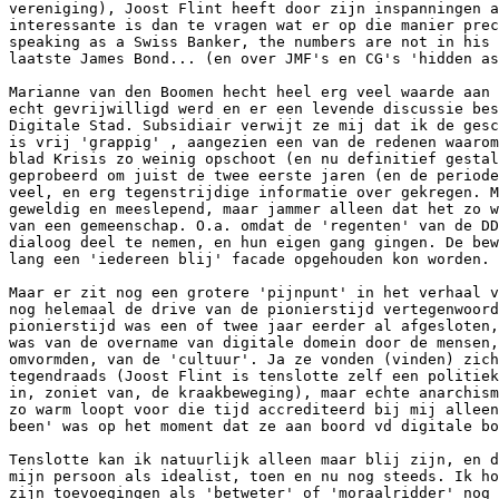
vereniging), Joost Flint heeft door zijn inspanningen a
interessante is dan te vragen wat er op die manier prec
speaking as a Swiss Banker, the numbers are not in his 
laatste James Bond... (en over JMF's en CG's 'hidden as
Marianne van den Boomen hecht heel erg veel waarde aan 
echt gevrijwilligd werd en er een levende discussie bes
Digitale Stad. Subsidiair verwijt ze mij dat ik de gesc
is vrij 'grappig' , aangezien een van de redenen waarom
blad Krisis zo weinig opschoot (en nu definitief gestal
geprobeerd om juist de twee eerste jaren (en de periode
veel, en erg tegenstrijdige informatie over gekregen. M
geweldig en meeslepend, maar jammer alleen dat het zo w
van een gemeenschap. O.a. omdat de 'regenten' van de DD
dialoog deel te nemen, en hun eigen gang gingen. De bew
lang een 'iedereen blij' facade opgehouden kon worden. 

Maar er zit nog een grotere 'pijnpunt' in het verhaal v
nog helemaal de drive van de pionierstijd vertegenwoord
pionierstijd was een of twee jaar eerder al afgesloten,
was van de overname van digitale domein door de mensen,
omvormden, van de 'cultuur'. Ja ze vonden (vinden) zich
tegendraads (Joost Flint is tenslotte zelf een politiek
in, zoniet van, de kraakbeweging), maar echte anarchism
zo warm loopt voor die tijd accrediteerd bij mij alleen
been' was op het moment dat ze aan boord vd digitale bo
Tenslotte kan ik natuurlijk alleen maar blij zijn, en d
mijn persoon als idealist, toen en nu nog steeds. Ik ho
zijn toevoegingen als 'betweter' of 'moraalridder' nog 