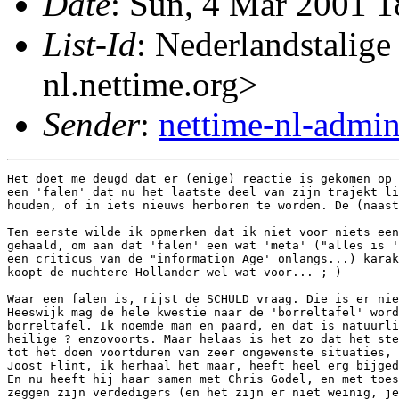
Date
: Sun, 4 Mar 2001 
List-Id
: Nederlandstalige
nl.nettime.org>
Sender
:
nettime-nl-admi
Het doet me deugd dat er (enige) reactie is gekomen op 
een 'falen' dat nu het laatste deel van zijn trajekt li
houden, of in iets nieuws herboren te worden. De (naast
Ten eerste wilde ik opmerken dat ik niet voor niets een
gehaald, om aan dat 'falen' een wat 'meta' ("alles is '
een criticus van de "information Age' onlangs...) karak
koopt de nuchtere Hollander wel wat voor... ;-)

Waar een falen is, rijst de SCHULD vraag. Die is er nie
Heeswijk mag de hele kwestie naar de 'borreltafel' word
borreltafel. Ik noemde man en paard, en dat is natuurli
heilige ? enzovoorts. Maar helaas is het zo dat het ste
tot het doen voortduren van zeer ongewenste situaties, 
Joost Flint, ik herhaal het maar, heeft heel erg bijged
En nu heeft hij haar samen met Chris Godel, en met toes
zeggen zijn verdedigers (en het zijn er niet weinig, je