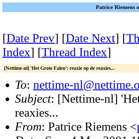
Patrice Riemens 
[
Date Prev
] [
Date Next
] [
Th
Index
] [
Thread Index
]
[Nettime-nl] 'Het Grote Falen': reaxie op de reaxies...
To
:
nettime-nl@nettime.
Subject
: [Nettime-nl] 'He
reaxies...
From
: Patrice Riemens <