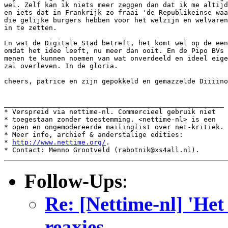
wel. Zelf kan ik niets meer zeggen dan dat ik me altijd
en iets dat in Frankrijk zo fraai 'de Republikeinse waa
die gelijke burgers hebben voor het welzijn en welvaren
in te zetten. 

En wat de Digitale Stad betreft, het komt wel op de een
omdat het idee leeft, nu meer dan ooit. En de Pipo BVs 
menen te kunnen noemen van wat onverdeeld en ideel eige
zal overleven. In de gloria.

cheers, patrice en zijn gepokkeld en gemazzelde Diiiino
______________________________________________________

* Verspreid via nettime-nl. Commercieel gebruik niet

* toegestaan zonder toestemming. <nettime-nl> is een

* open en ongemodereerde mailinglist over net-kritiek.

* Meer info, archief & anderstalige edities:

* 
http://www.nettime.org/
.

Follow-Ups
:
Re: [Nettime-nl] 'Het
reaxies...