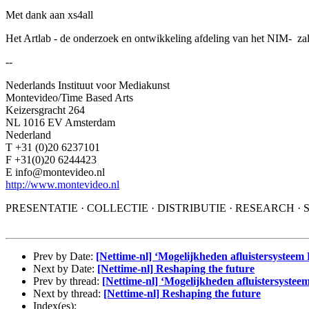
Met dank aan xs4all
Het Artlab - de onderzoek en ontwikkeling afdeling van het NIM- za
--
Nederlands Instituut voor Mediakunst
Montevideo/Time Based Arts
Keizersgracht 264
NL 1016 EV Amsterdam
Nederland
T +31 (0)20 6237101
F +31(0)20 6244423
E info@montevideo.nl
http://www.montevideo.nl
PRESENTATIE · COLLECTIE · DISTRIBUTIE · RESEARCH · 
Prev by Date:
[Nettime-nl] ‘Mogelijkheden afluistersysteem
Next by Date:
[Nettime-nl] Reshaping the future
Prev by thread:
[Nettime-nl] ‘Mogelijkheden afluistersystee
Next by thread:
[Nettime-nl] Reshaping the future
Index(es):