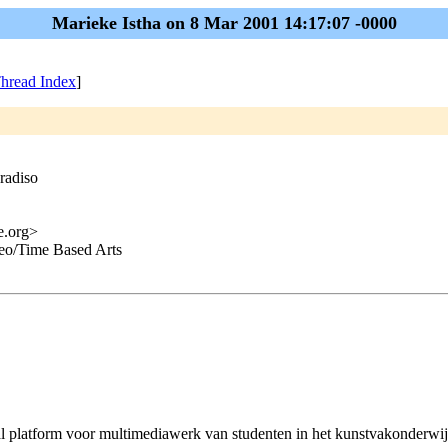
Marieke Istha on 8 Mar 2001 14:17:07 -0000
hread Index
]
radiso
me.org>
deo/Time Based Arts
taal platform voor multimediawerk van studenten in het kunstvakonderwi