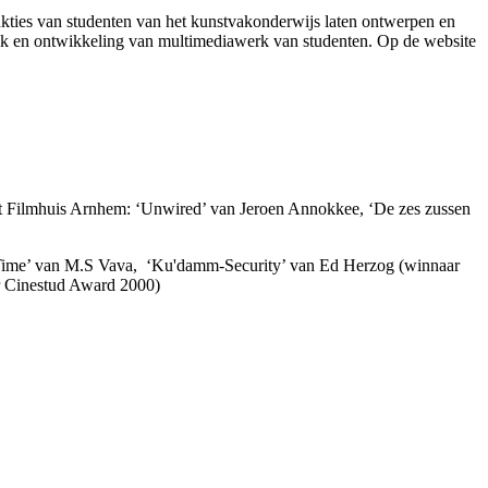
kties van studenten van het kunstvakonderwijs laten ontwerpen en
zoek en ontwikkeling van multimediawerk van studenten. Op de website
 het Filmhuis Arnhem: ‘Unwired’ van Jeroen Annokkee, ‘De zes zussen
out Time’ van M.S Vava, ‘Ku'damm-Security’ van Ed Herzog (winnaar
ar Cinestud Award 2000)