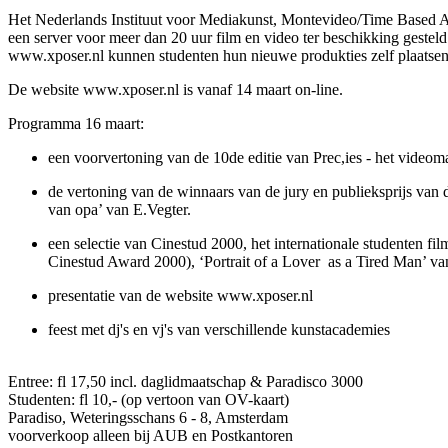
Het Nederlands Instituut voor Mediakunst, Montevideo/Time Based Ar
een server voor meer dan 20 uur film en video ter beschikking gestel
www.xposer.nl kunnen studenten hun nieuwe produkties zelf plaatsen
De website www.xposer.nl is vanaf 14 maart on-line.
Programma 16 maart:
een voorvertoning van de 10de editie van Prec,ies - het vide
de vertoning van de winnaars van de jury en publieksprijs van
van opa’ van E.Vegter.
een selectie van Cinestud 2000, het internationale studenten 
Cinestud Award 2000), ‘Portrait of a Lover as a Tired Man’ v
presentatie van de website www.xposer.nl
feest met dj's en vj's van verschillende kunstacademies
Entree: fl 17,50 incl. daglidmaatschap & Paradisco 3000
Studenten: fl 10,- (op vertoon van OV-kaart)
Paradiso, Weteringsschans 6 - 8, Amsterdam
voorverkoop alleen bij AUB en Postkantoren