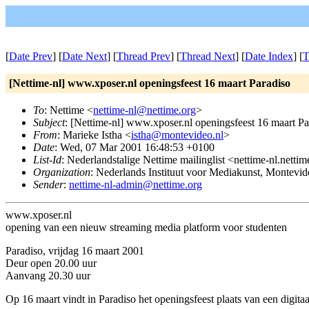
[
Date Prev
] [
Date Next
] [
Thread Prev
] [
Thread Next
] [
Date Index
] [
T
[Nettime-nl] www.xposer.nl openingsfeest 16 maart Paradiso
To
: Nettime <
nettime-nl@nettime.org
>
Subject
: [Nettime-nl] www.xposer.nl openingsfeest 16 maart Pa
From
: Marieke Istha <
istha@montevideo.nl
>
Date
: Wed, 07 Mar 2001 16:48:53 +0100
List-Id
: Nederlandstalige Nettime mailinglist <nettime-nl.netti
Organization
: Nederlands Instituut voor Mediakunst, Montevi
Sender
:
nettime-nl-admin@nettime.org
www.xposer.nl
opening van een nieuw streaming media platform voor studenten
Paradiso, vrijdag 16 maart 2001
Deur open 20.00 uur
Aanvang 20.30 uur
Op 16 maart vindt in Paradiso het openingsfeest plaats van een digi