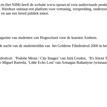
ts (het NIM) heeft de website www.xposer.nl voor audiovisuele produ
d. Hierdoor ontstaat een platform voor vertoning, verspreiding, onder
 en aan een breed publiek tonen.
omagazine van studenten van Hogeschool voor de kunsten Arnhem.
 de nacht van de studentenfilm van het Gelderse Filmfestival 2000 in
filmfestival: ‘Podobe Mesta / City Images’ van Jurij Gruden, ‘It's Ab
an Miguel Barreda, ‘Little Echo Lost’ van Armagan Ballantyne (winna