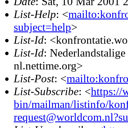
Date
: Sat, 10 Mar 2001
List-Help
: <
mailto:konfr
subject=help
>
List-Id
: <konfrontatie.w
List-Id
: Nederlandstalige
nl.nettime.org>
List-Post
: <
mailto:konfr
List-Subscribe
: <
https://
bin/mailman/listinfo/konf
request@worldcom.nl?su