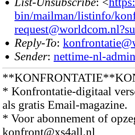
List-Unsubscribe
: <
https
bin/mailman/listinfo/konf
request@worldcom.nl?su
Reply-To
:
konfrontatie@
Sender
:
nettime-nl-admi
**KONFRONTATIE**KO
* Konfrontatie-digitaal ver
als gratis Email-magazine.
* Voor abonnement of opzegg
konfront@xs4all.nl