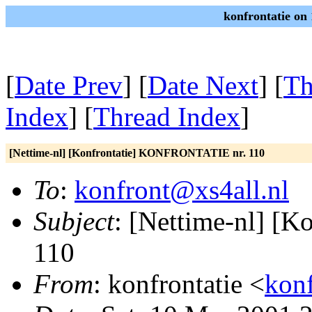
konfrontatie on
[
Date Prev
] [
Date Next
] [
Th
Index
] [
Thread Index
]
[Nettime-nl] [Konfrontatie] KONFRONTATIE nr. 110
To
:
konfront@xs4all.nl
Subject
: [Nettime-nl] [
110
From
: konfrontatie <
kon