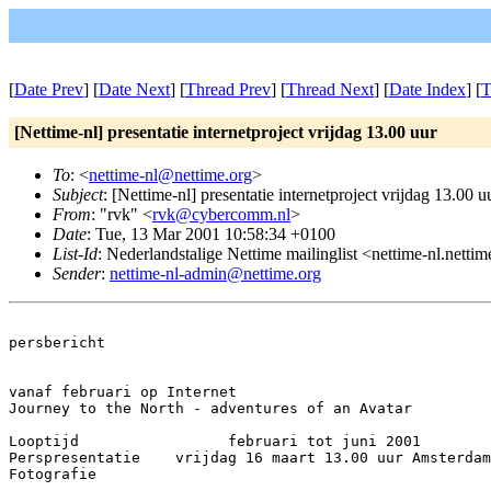
[
Date Prev
] [
Date Next
] [
Thread Prev
] [
Thread Next
] [
Date Index
] [
T
[Nettime-nl] presentatie internetproject vrijdag 13.00 uur
To
: <
nettime-nl@nettime.org
>
Subject
: [Nettime-nl] presentatie internetproject vrijdag 13.00 u
From
: "rvk" <
rvk@cybercomm.nl
>
Date
: Tue, 13 Mar 2001 10:58:34 +0100
List-Id
: Nederlandstalige Nettime mailinglist <nettime-nl.netti
Sender
:
nettime-nl-admin@nettime.org
persbericht 

vanaf februari op Internet

Journey to the North - adventures of an Avatar

Looptijd                 februari tot juni 2001

Perspresentatie    vrijdag 16 maart 13.00 uur Amsterdam
Fotografie
