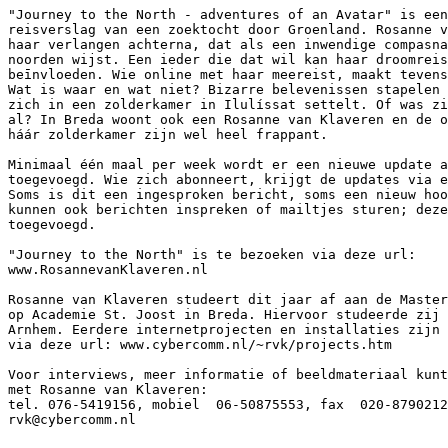
"Journey to the North - adventures of an Avatar" is een
reisverslag van een zoektocht door Groenland. Rosanne v
haar verlangen achterna, dat als een inwendige compasna
noorden wijst. Een ieder die dat wil kan haar droomreis
beīnvloeden. Wie online met haar meereist, maakt tevens
Wat is waar en wat niet? Bizarre belevenissen stapelen 
zich in een zolderkamer in Ilulíssat settelt. Of was zi
al? In Breda woont ook een Rosanne van Klaveren en de o
háár zolderkamer zijn wel heel frappant.

Minimaal één maal per week wordt er een nieuwe update a
toegevoegd. Wie zich abonneert, krijgt de updates via e
Soms is dit een ingesproken bericht, soms een nieuw hoo
kunnen ook berichten inspreken of mailtjes sturen; deze
toegevoegd.  

"Journey to the North" is te bezoeken via deze url:

www.RosannevanKlaveren.nl 

Rosanne van Klaveren studeert dit jaar af aan de Master
op Academie St. Joost in Breda. Hiervoor studeerde zij 
Arnhem. Eerdere internetprojecten en installaties zijn 
via deze url: www.cybercomm.nl/~rvk/projects.htm 

Voor interviews, meer informatie of beeldmateriaal kunt
met Rosanne van Klaveren:

tel. 076-5419156, mobiel  06-50875553, fax  020-8790212
rvk@cybercomm.nl
