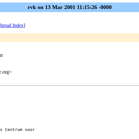
rvk on 13 Mar 2001 11:15:26 -0000
hread Index
]
ur
me.org>
s Centrum voor
