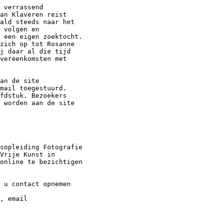
 verrassend

an Klaveren reist

ald steeds naar het

 volgen en

 een eigen zoektocht.

zich op tot Rosanne

j daar al die tijd

vereenkomsten met

an de site

mail toegestuurd.

fdstuk. Bezoekers

 worden aan de site

sopleiding Fotografie

Vrije Kunst in

online te bezichtigen

 u contact opnemen

, email
