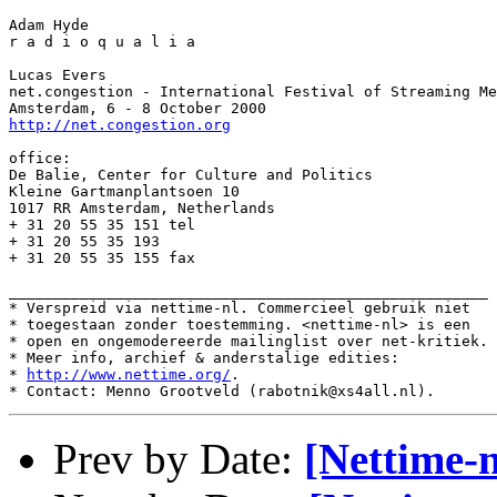
Adam Hyde

r a d i o q u a l i a

Lucas Evers

net.congestion - International Festival of Streaming Me
http://net.congestion.org
office:

De Balie, Center for Culture and Politics

Kleine Gartmanplantsoen 10

1017 RR Amsterdam, Netherlands

+ 31 20 55 35 151 tel

+ 31 20 55 35 193

+ 31 20 55 35 155 fax

______________________________________________________

* Verspreid via nettime-nl. Commercieel gebruik niet

* toegestaan zonder toestemming. <nettime-nl> is een

* open en ongemodereerde mailinglist over net-kritiek.

* Meer info, archief & anderstalige edities:

* 
http://www.nettime.org/
.

Prev by Date:
[Nettime-n