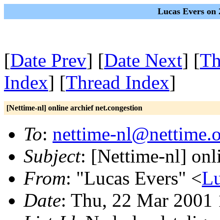
Lucas Evers on 
[
Date Prev
] [
Date Next
] [
Th
Index
] [
Thread Index
]
[Nettime-nl] online archief net.congestion
To
:
nettime-nl@nettime.
Subject
: [Nettime-nl] onl
From
: "Lucas Evers" <
Lu
Date
: Thu, 22 Mar 2001