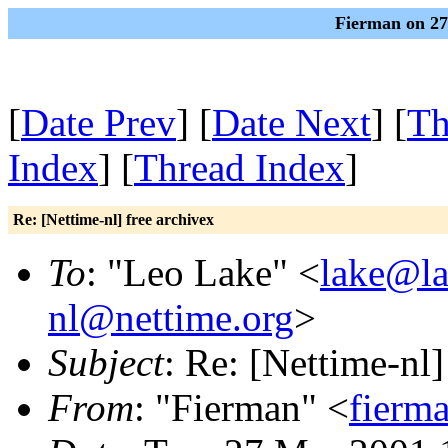
Fierman on 27
[
Date Prev
] [
Date Next
] [
Th
Index
] [
Thread Index
]
Re: [Nettime-nl] free archivex
To
: "Leo Lake" <
lake@la
nl@nettime.org
>
Subject
: Re: [Nettime-nl]
From
: "Fierman" <
fierm