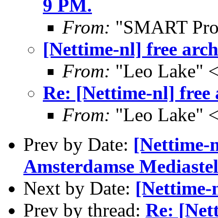
9 PM.
From:
"SMART Proje
[Nettime-nl] free arc
From:
"Leo Lake" <
Re: [Nettime-nl] free
From:
"Leo Lake" <
Prev by Date:
[Nettime-n
Amsterdamse Mediastel
Next by Date:
[Nettime-n
Prev by thread:
Re: [Net