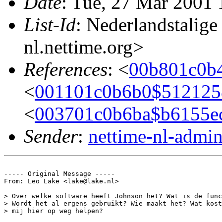
Date
: Tue, 27 Mar 2001
List-Id
: Nederlandstalige
nl.nettime.org>
References
: <
00b801c0b
<
001101c0b6b0$51212
<
003701c0b6ba$b6155e
Sender
:
nettime-nl-admi
----- Original Message -----

From: Leo Lake <lake@lake.nl>

> Over welke software heeft Johnson het? Wat is de func
> Wordt het al ergens gebruikt? Wie maakt het? Wat kost
> mij hier op weg helpen?
