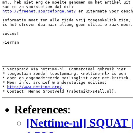
mm.. heb niet erg de moeite genomen om het artikel uit 
http://freenet.sourceforge.net/
 er uitermate voor gesch
Informatie moet ten alle tijde vrij toegankelijk zijn, 
is het streven daarnaar allang geen elitaire zaak meer.

succes!

Fierman

______________________________________________________

* Verspreid via nettime-nl. Commercieel gebruik niet

* toegestaan zonder toestemming. <nettime-nl> is een

* open en ongemodereerde mailinglist over net-kritiek.

* Meer info, archief & anderstalige edities:

* 
http://www.nettime.org/
.

References
:
[Nettime-nl] SQUAT 