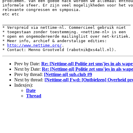
problemen. Van een goede hack worden we allemaal enthou
informele sfeer. Er zijn veel mogelijkheden voor het vo
relevante congressen en symposia.

etc etc

______________________________________________________

* Verspreid via nettime-nl. Commercieel gebruik niet

* toegestaan zonder toestemming. <nettime-nl> is een

* open en ongemodereerde mailinglist over net-kritiek.

* Meer info, archief & anderstalige edities:

* 
http://www.nettime.org/
.

Prev by Date:
Re: [Nettime-nl] Politie zet sms'jes in als wap
Next by Date:
Re: [Nettime-nl] Politie zet sms'jes in als wap
Prev by thread:
[Nettime-nl] sub.club #9
Next by thread:
[Nettime-nl] Fwd: [Ontbielzen] Overheid pro
Index(es):
Date
Thread