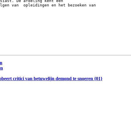
siast. De afdeling kent een 

lgen van  opleidingen en het bezoeken van 

en
en
beert critici van betuwelijn demond te snoeren {01}