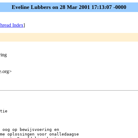
Eveline Lubbers on 28 Mar 2001 17:13:07 -0000
hread Index
]
ving
me.org>
tie  

 oog op bewijsvoering en 

me oplossingen voor onalledaagse 
