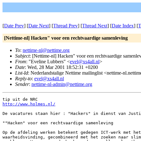
[
Date Prev
] [
Date Next
] [
Thread Prev
] [
Thread Next
] [
Date Index
] [
T
[Nettime-nl] Hacken" voor een rechtvaardige samenleving
To
:
nettime-nl@nettime.org
Subject
: [Nettime-nl] Hacken" voor een rechtvaardige samenle
From
: "Eveline Lubbers" <
evel@xs4all.nl
>
Date
: Wed, 28 Mar 2001 18:52:31 +0200
List-Id
: Nederlandstalige Nettime mailinglist <nettime-nl.netti
Reply-to
:
evel@xs4all.nl
Sender
:
nettime-nl-admin@nettime.org
http://www.holmes.nl/
De vacatures staan hier : "Hackers" in dienst van Justi
""Hacken" voor een rechtvaardige samenleving

Op de afdeling werken betekent gedegen ICT-werk met het
waarheidsvinding, gecombineerd met het zoeken naar slim