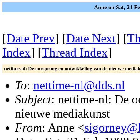
Anne on Sat, 21 F
[
Date Prev
] [
Date Next
] [
Th
Index
] [
Thread Index
]
nettime-nl: De oorsprong en ontwikkeling van de nieuwe media
To
:
nettime-nl@dds.nl
Subject
: nettime-nl: De 
nieuwe mediakunst
From
: Anne <
sigorney@