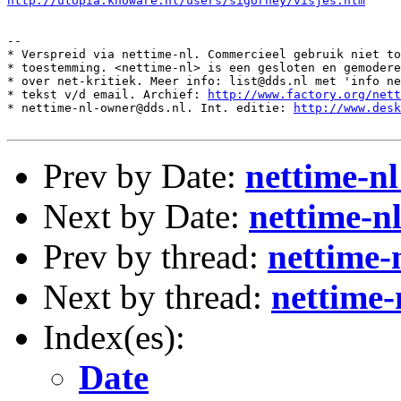
http://utopia.knoware.nl/users/sigorney/visjes.htm
--

* Verspreid via nettime-nl. Commercieel gebruik niet to
* toestemming. <nettime-nl> is een gesloten en gemodere
* over net-kritiek. Meer info: list@dds.nl met 'info ne
* tekst v/d email. Archief: 
http://www.factory.org/nett
* nettime-nl-owner@dds.nl. Int. editie: 
http://www.desk
Prev by Date:
nettime-nl
Next by Date:
nettime-nl
Prev by thread:
nettime-
Next by thread:
nettime-
Index(es):
Date