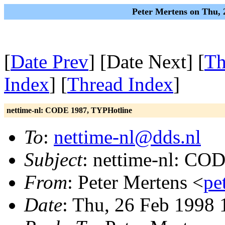
Peter Mertens on Thu, 
[
Date Prev
] [Date Next] [
Th
Index
] [
Thread Index
]
nettime-nl: CODE 1987, TYPHotline
To
:
nettime-nl@dds.nl
Subject
: nettime-nl: CO
From
: Peter Mertens <
pe
Date
: Thu, 26 Feb 1998