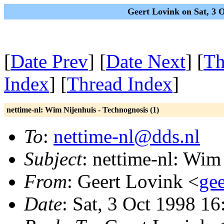
Geert Lovink on Sat, 3 
[
Date Prev
] [
Date Next
] [
Th
Index
] [
Thread Index
]
nettime-nl: Wim Nijenhuis - Technognosis (1)
To
:
nettime-nl@dds.nl
Subject
: nettime-nl: Wim
From
: Geert Lovink <
gee
Date
: Sat, 3 Oct 1998 