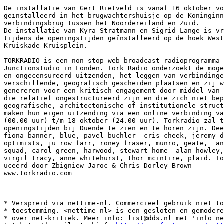
De installatie van Gert Rietveld is vanaf 16 oktober vo
geïnstalleerd in het brugwachtershuisje op de Koninginn
verbindingsbrug tussen het Noordereiland en Zuid.

De installatie van Kyra Stratmann en Sigrid Lange is vr
tijdens de openingstijden geïnstalleerd op de hoek West

Kruiskade-Kruisplein.

TORKRADIO is een non-stop web broadcast-radioprogramma 
Junctionstudio in Londen. Tork Radio onderzoekt de moge
en ongecensureerd uitzenden, het leggen van verbindinge
verschillende, geografisch gescheiden plaatsen en zij w
genereren voor een kritisch engagement door middel van 
die relatief ongestructureerd zijn en die zich niet bep
geografische, architectonische of institutionele struct
maken hun eigen uitzending via een online verbinding va
(00.00 uur) t/m 18 oktober (24.00 uur). Torkradio zal t
openingstijden bij Duende te zien en te horen zijn. Dee
fiona banner, blue, pavel büchler  cris cheek, jeremy d
optimists, ju row farr, roney fraser, munro, geate,  an
squad, carol green, harwood, stewart home  alan howley,
virgil tracy, anne whitehurst, thor mcintire, plaid. To
uceerd door Zbigniew Jaroc & Chris Dorley-Brown

www.torkradio.com

--

* Verspreid via nettime-nl. Commercieel gebruik niet to
* toestemming. <nettime-nl> is een gesloten en gemodere
* over net-kritiek. Meer info: list@dds.nl met 'info ne