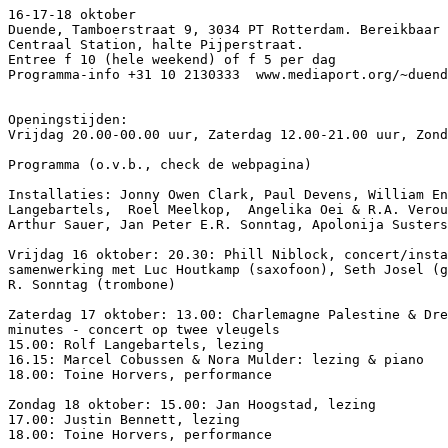
16-17-18 oktober

Duende, Tamboerstraat 9, 3034 PT Rotterdam. Bereikbaar 
Centraal Station, halte Pijperstraat.

Entree f 10 (hele weekend) of f 5 per dag

Programma-info +31 10 2130333  www.mediaport.org/~duend
Openingstijden:

Vrijdag 20.00-00.00 uur, Zaterdag 12.00-21.00 uur, Zond
Programma (o.v.b., check de webpagina)

Installaties: Jonny Owen Clark, Paul Devens, William En
Langebartels,  Roel Meelkop,  Angelika Oei & R.A. Verou
Arthur Sauer, Jan Peter E.R. Sonntag, Apolonija Susters
Vrijdag 16 oktober: 20.30: Phill Niblock, concert/insta
samenwerking met Luc Houtkamp (saxofoon), Seth Josel (g
R. Sonntag (trombone)

Zaterdag 17 oktober: 13.00: Charlemagne Palestine & Dre
minutes - concert op twee vleugels

15.00: Rolf Langebartels, lezing

16.15: Marcel Cobussen & Nora Mulder: lezing & piano

18.00: Toine Horvers, performance

Zondag 18 oktober: 15.00: Jan Hoogstad, lezing

17.00: Justin Bennett, lezing

18.00: Toine Horvers, performance
