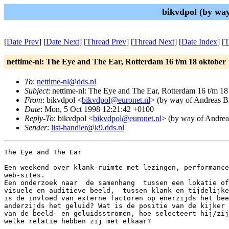
bikvdpol (by wa
[
Date Prev
] [
Date Next
] [
Thread Prev
] [
Thread Next
] [
Date Index
] [
T
nettime-nl: The Eye and The Ear, Rotterdam 16 t/m 18 oktober
To
:
nettime-nl@dds.nl
Subject
: nettime-nl: The Eye and The Ear, Rotterdam 16 t/m 18
From
: bikvdpol <
bikvdpol@euronet.nl
> (by way of Andreas 
Date
: Mon, 5 Oct 1998 12:21:42 +0100
Reply-To
: bikvdpol <
bikvdpol@euronet.nl
> (by way of Andre
Sender
:
list-handler@k9.dds.nl
The Eye and The Ear

Een weekend over klank-ruimte met lezingen, performance
web-sites.

Een onderzoek naar  de samenhang  tussen een lokatie of
visuele en auditieve beeld,  tussen klank en tijdelijke
is de invloed van externe factoren op enerzijds het bee
anderzijds het geluid? Wat is de positie van de kijker 
van de beeld- en geluidsstromen, hoe selecteert hij/zij
welke relatie hebben zij met elkaar?
