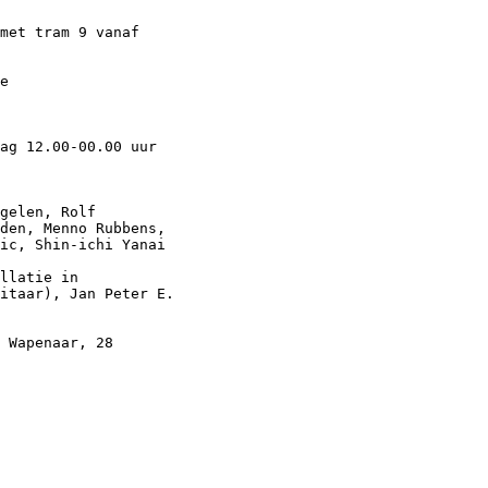
met tram 9 vanaf

e

ag 12.00-00.00 uur

gelen, Rolf

den, Menno Rubbens,

ic, Shin-ichi Yanai

llatie in

itaar), Jan Peter E.

 Wapenaar, 28
