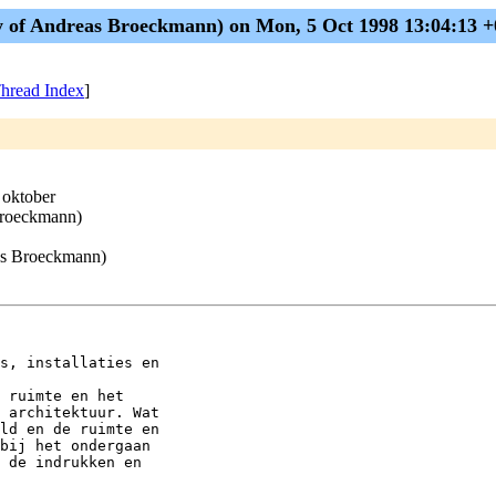
y of Andreas Broeckmann) on Mon, 5 Oct 1998 13:04:13
hread Index
]
 oktober
Broeckmann)
as Broeckmann)
s, installaties en

 ruimte en het

 architektuur. Wat

ld en de ruimte en

bij het ondergaan

 de indrukken en
