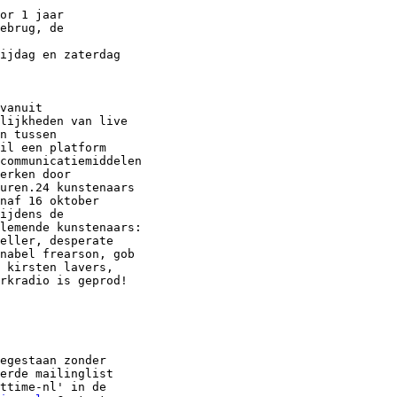
or 1 jaar

ebrug, de

ijdag en zaterdag

vanuit

lijkheden van live

n tussen

il een platform

communicatiemiddelen

erken door

uren.24 kunstenaars

naf 16 oktober

ijdens de

lemende kunstenaars:

eller, desperate

nabel frearson, gob

 kirsten lavers,

rkradio is geprod!

egestaan zonder

erde mailinglist

ttime-nl' in de
