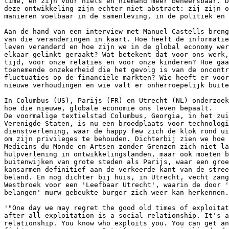
time, en zijn voor niets en niemand meer beheersbaar. D
deze ontwikkeling zijn echter niet abstract: zij zijn o
manieren voelbaar in de samenleving, in de politiek en 
Aan de hand van een interview met Manuel Castells breng
van die veranderingen in kaart. Hoe heeft de informatie
leven veranderd en hoe zijn we in de global economy wer
elkaar gelinkt geraakt? Wat betekent dat voor ons werk,
tijd, voor onze relaties en voor onze kinderen? Hoe gaa
toenemende onzekerheid die het gevolg is van de oncontr
fluctuaties op de financiële markten? Wie heeft er voor
nieuwe verhoudingen en wie valt er onherroepelijk buite
In Columbus (US), Parijs (FR) en Utrecht (NL) onderzoek
hoe die nieuwe, globale economie ons leven bepaalt. 

De voormalige textielstad Columbus, Georgia, in het zui
Verenigde Staten, is nu een broedplaats voor technologi
dienstverlening, waar de happy few zich de klok rond ui
om zijn privileges te behouden. Dichterbij zien we hoe 
Medicins du Monde en Artsen zonder Grenzen zich niet la
hulpverlening in ontwikkelingslanden, maar ook moeten b
buitenwijken van grote steden als Parijs, waar een groe
kansarmen definitief aan de verkeerde kant van de stree
beland. En nog dichter bij huis, in Utrecht, vecht zang
Westbroek voor een 'Leefbaar Utrecht', waarin de door '
belangen' murw gebeukte burger zich weer kan herkennen.

'"One day we may regret the good old times of exploitat
after all exploitation is a social relationship. It's a
relationship. You know who exploits you. You can get an