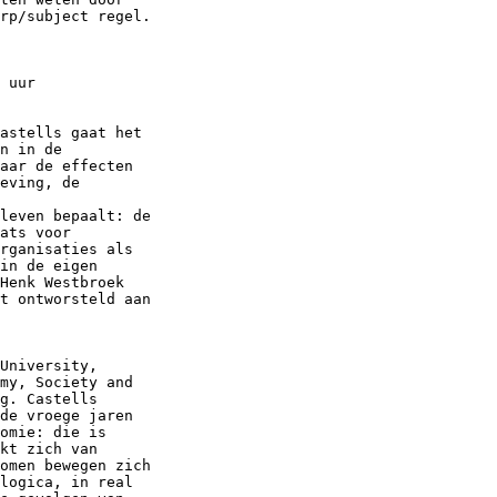
rp/subject regel.

 uur

astells gaat het

n in de

aar de effecten

eving, de

leven bepaalt: de

ats voor

rganisaties als

in de eigen

Henk Westbroek

t ontworsteld aan

University,

my, Society and

g. Castells

de vroege jaren

omie: die is

kt zich van

omen bewegen zich

logica, in real
