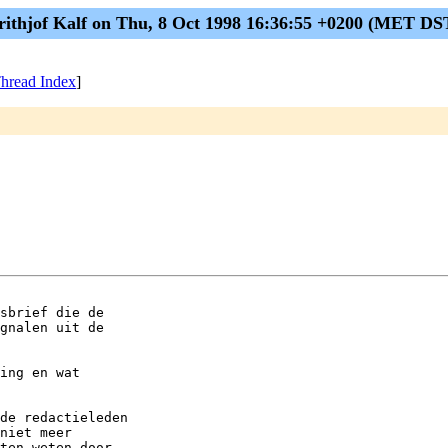
rithjof Kalf on Thu, 8 Oct 1998 16:36:55 +0200 (MET DS
hread Index
]
sbrief die de

gnalen uit de

ing en wat

de redactieleden

niet meer

ten weten door
