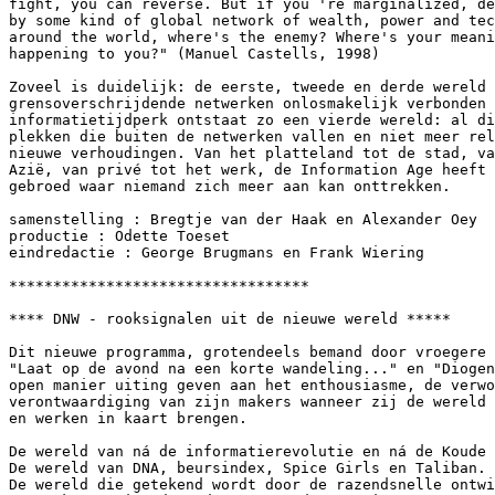
fight, you can reverse. But if you 're marginalized, de
by some kind of global network of wealth, power and tec
around the world, where's the enemy? Where's your meani
happening to you?" (Manuel Castells, 1998)

Zoveel is duidelijk: de eerste, tweede en derde wereld 
grensoverschrijdende netwerken onlosmakelijk verbonden 
informatietijdperk ontstaat zo een vierde wereld: al di
plekken die buiten de netwerken vallen en niet meer rel
nieuwe verhoudingen. Van het platteland tot de stad, va
Azië, van privé tot het werk, de Information Age heeft 
gebroed waar niemand zich meer aan kan onttrekken.

samenstelling : Bregtje van der Haak en Alexander Oey

productie : Odette Toeset

eindredactie : George Brugmans en Frank Wiering

**********************************

**** DNW - rooksignalen uit de nieuwe wereld *****

Dit nieuwe programma, grotendeels bemand door vroegere 
"Laat op de avond na een korte wandeling..." en "Diogen
open manier uiting geven aan het enthousiasme, de verwo
verontwaardiging van zijn makers wanneer zij de wereld 
en werken in kaart brengen.

De wereld van ná de informatierevolutie en ná de Koude 
De wereld van DNA, beursindex, Spice Girls en Taliban. 

De wereld die getekend wordt door de razendsnelle ontwi