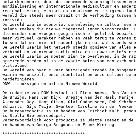
netwerkeconomie, door de toenemende spanning tussen ene
mondialisering en internationale mediacultuur en anderz
regionalisering, etnisch nationalisme en religieus fund
wereld die steeds meer draait om de verhouding tussen h
individu. 

De wereld waarin economie, samenleving en cultuur een n
balans zoeken die nieuwe tegenstellingen veroorzaakt. T
die minder dan vroeger geografisch of politiek bepaald 
meer virtueel karakter hebben en vaak terug te voeren z
tussen dat wat niet of nauwelijks en dat wat steeds sne
De wereld waarin het netwerk steeds opnieuw van alles e
verbindt en zo nieuwe machtcentra en nieuwe getto's cre
De wereld waarin we moeten zien te overleven, in de raz
groeiende steden of in de zwarte holen van een zich ont
platteland. 

De wereld van over elkaar buitelende trends én biogenet
waarin we onszelf, onze identiteit en onze cultuur perm
herdefiniëren. 

DNW - rooksignalen uit de Nieuwe Wereld

De redactie van DNW bestaat uit Fleur Amesz, Jos Van de
de Bruijn, Hans van Dijk, Bregtje van der Haak, Marije 
Alexander Oey, Hans Otten, Olaf Oudheusden, Rob Schröde
Schwartz, Gijs Meijer Swantee, Caroline van der Veeken 
De bureauredactie is in handen van Frithjof Kalf, produ
is Stella Bierenbroodspot.

Verantwoordelijk voor productie is Odette Toeset en de 
in handen van George Brugmans en Frank Wiering

**********************************	
