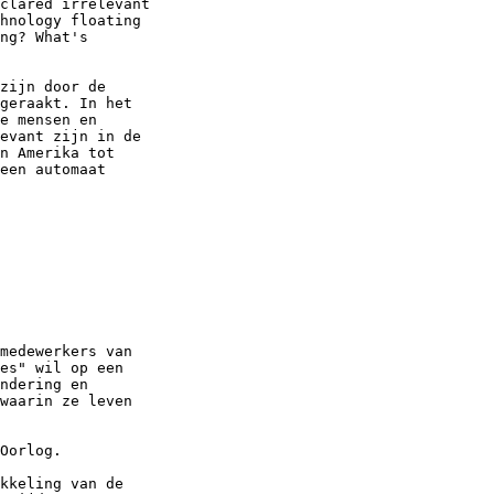
clared irrelevant

hnology floating

ng? What's

zijn door de

geraakt. In het

e mensen en

evant zijn in de

n Amerika tot

een automaat

medewerkers van

es" wil op een

ndering en

waarin ze leven

Oorlog. 

kkeling van de
