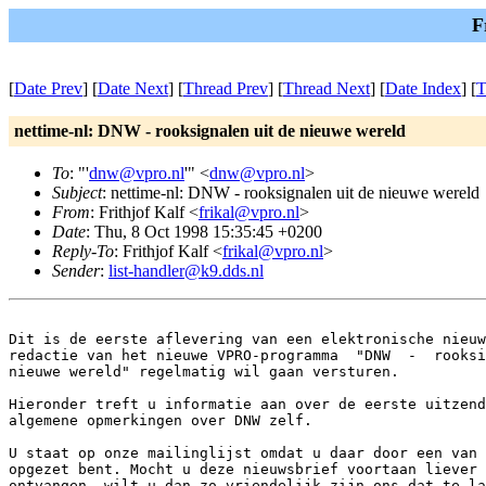
F
[
Date Prev
] [
Date Next
] [
Thread Prev
] [
Thread Next
] [
Date Index
] [
T
nettime-nl: DNW - rooksignalen uit de nieuwe wereld
To
: "'
dnw@vpro.nl
'" <
dnw@vpro.nl
>
Subject
: nettime-nl: DNW - rooksignalen uit de nieuwe wereld
From
: Frithjof Kalf <
frikal@vpro.nl
>
Date
: Thu, 8 Oct 1998 15:35:45 +0200
Reply-To
: Frithjof Kalf <
frikal@vpro.nl
>
Sender
:
list-handler@k9.dds.nl
Dit is de eerste aflevering van een elektronische nieuw
redactie van het nieuwe VPRO-programma  "DNW  -  rooksi
nieuwe wereld" regelmatig wil gaan versturen.

Hieronder treft u informatie aan over de eerste uitzend
algemene opmerkingen over DNW zelf.

U staat op onze mailinglijst omdat u daar door een van 
opgezet bent. Mocht u deze nieuwsbrief voortaan liever 
ontvangen, wilt u dan zo vriendelijk zijn ons dat te la