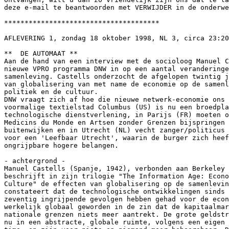
deze e-mail te beantwoorden met VERWIJDER in de onderwe
**************************************

AFLEVERING 1, zondag 18 oktober 1998, NL 3, circa 23:20
**  DE AUTOMAAT **

Aan de hand van een interview met de socioloog Manuel C
nieuwe VPRO programma DNW in op een aantal veranderinge
samenleving. Castells onderzocht de afgelopen twintig j
van globalisering van met name de economie op de samenl
politiek en de cultuur. 

DNW vraagt zich af hoe die nieuwe netwerk-economie ons 
voormalige textielstad Columbus (US) is nu een broedpla
technologische dienstverlening, in Parijs (FR) moeten o
Medicins du Monde en Artsen zonder Grenzen bijspringen 
buitenwijken en in Utrecht (NL) vecht zanger/politicus 
voor een 'Leefbaar Utrecht', waarin de burger zich heef
ongrijpbare hogere belangen. 

- achtergrond -

Manuel Castells (Spanje, 1942), verbonden aan Berkeley 
beschrijft in zijn trilogie "The Information Age: Econo
Culture" de effecten van globalisering op de samenlevin
constateert dat de technologische ontwikkelingen sinds 
zeventig ingrijpende gevolgen hebben gehad voor de econ
werkelijk globaal geworden in de zin dat de kapitaalmar
nationale grenzen niets meer aantrekt. De grote geldstr
nu in een abstracte, globale ruimte, volgens een eigen 