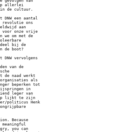
e gevolgen van

p allerlei

in de cultuur.

t DNW een aantal

 revolutie ons

eldwijd aan

 voor onze vrije

n we om met de

oleerbare

deel bij de

n de boot? 

t DNW vervolgens

den van de

sche

t de naad werkt

organisaties als

nger beperken tot

ijspringen in

iend leger van

p lijkt te zijn

er/politicus Henk

ongrijpbare

ion. Because

 meaningful

gry, you can
