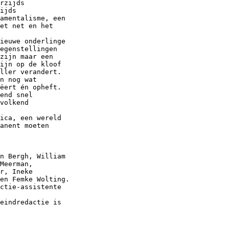
rzijds

ijds

amentalisme, een

et net en het

ieuwe onderlinge

egenstellingen

zijn maar een

ijn op de kloof

ller verandert. 

n nog wat

ëert én opheft.

end snel

volkend

ica, een wereld

anent moeten

n Bergh, William

Meerman,

r, Ineke

en Femke Wolting.

ctie-assistente

eindredactie is
