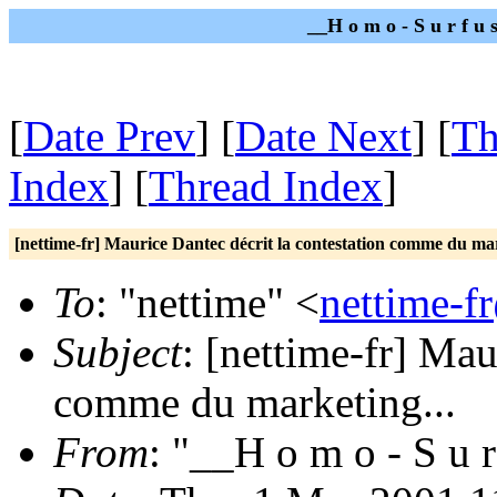
__H o m o - S u r f u
[
Date Prev
] [
Date Next
] [
Th
Index
] [
Thread Index
]
[nettime-fr] Maurice Dantec décrit la contestation comme du mar
To
: "nettime" <
nettime-f
Subject
: [nettime-fr] Mau
comme du marketing...
From
: "__H o m o - S u r