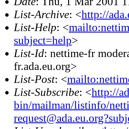
Date
: Thu, 1 Mar 2001 
List-Archive
: <
http://ada
List-Help
: <
mailto:netti
subject=help
>
List-Id
: nettime-fr moder
fr.ada.eu.org>
List-Post
: <
mailto:netti
List-Subscribe
: <
http://a
bin/mailman/listinfo/nett
request@ada.eu.org?subj