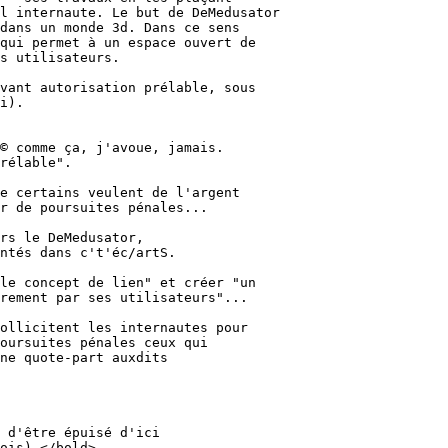
l internaute. Le but de DeMedusator

dans un monde 3d. Dans ce sens

qui permet à un espace ouvert de

s utilisateurs.

vant autorisation prélable, sous

i).

© comme ça, j'avoue, jamais.

rélable".

e certains veulent de l'argent

r de poursuites pénales...

rs le DeMedusator,

ntés dans c't'éc/artS.

le concept de lien" et créer "un

rement par ses utilisateurs"...

ollicitent les internautes pour

oursuites pénales ceux qui

ne quote-part auxdits

 d'être épuisé d'ici

ois) </bold>
