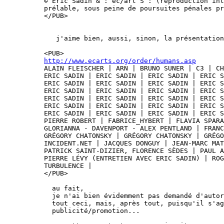
© Eric Sadin & : éc/art S : (reproduction int
prélable, sous peine de poursuites pénales pr
</PUB>

   j'aime bien, aussi, sinon, la présentation
http://www.ecarts.org/order/humans.asp
ALAIN FLEISCHER | ARN | BRUNO SUNER | C3 | CH
ERIC SADIN | ERIC SADIN | ERIC SADIN | ERIC S
ERIC SADIN | ERIC SADIN | ERIC SADIN | ERIC S
ERIC SADIN | ERIC SADIN | ERIC SADIN | ERIC S
ERIC SADIN | ERIC SADIN | ERIC SADIN | ERIC S
ERIC SADIN | ERIC SADIN | ERIC SADIN | ERIC S
ERIC SADIN | ERIC SADIN | ERIC SADIN | ERIC S
PIERRE ROBERT | FABRICE_HYBERT | FLAVIA SPARA
GLORIANNA - DAVENPORT - ALEX PENTLAND | FRANC
GRÉGORY CHATONSKY | GRÉGORY CHATONSKY | GRÉGO
INCIDENT.NET | JACQUES DONGUY | JEAN-MARC MAT
PATRICK SAINT-DIZIER, FLORENCE SÈDES | PAUL A
PIERRE LÉVY (ENTRETIEN AVEC ERIC SADIN) | ROG
TURBULENCE |

</PUB>

  au fait,

  je n'ai bien évidemment pas demandé d'autor
  tout ceci, mais, après tout, puisqu'il s'ag
  publicité/promotion...
