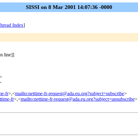
SISSI on 8 Mar 2001 14:07:36 -0000
hread Index
]
n line]]
>
>
me-fr
>,<
mailto:nettime-fr-request@ada.eu.org?subject=subscribe
>
ttime-fr
>,<
mailto:nettime-fr-request@ada.eu.org?subject=unsubscribe
>