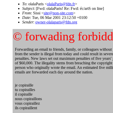
To
: olalaParis <
olalaParis@fdn.fr
>
Subject
: [Fwd: olalaParis! Re: Fwd: éc/artS on line]
From
: Sissi <
site@non-site.com
>
Date
: Tue, 06 Mar 2001 23:12:50 +0100
Sender
:
owner-olalaparis@fdn.org
© forwading forbid
Forwarding an email to friends, family, or colleagues without
from the sender is illegal from today and could result in sever
penalties. New laws set out maximum penalties of five years' ja
of $60,000. The illegality stems from breaching the copyright
person who originally wrote the email. An estimated five mill
emails are forwarded each day around the nation.
je copiraille
tu copirailles
il copiraille
nous copiraillons
vous copiraillez
ils copiraillent