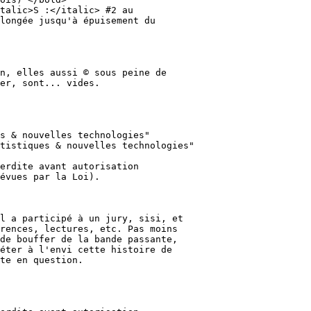
talic>S :</italic> #2 au

longée jusqu'à épuisement du

n, elles aussi © sous peine de

er, sont... vides.

s & nouvelles technologies"

tistiques & nouvelles technologies"

erdite avant autorisation

évues par la Loi).

l a participé à un jury, sisi, et

rences, lectures, etc. Pas moins

de bouffer de la bande passante,

éter à l'envi cette histoire de

te en question.
