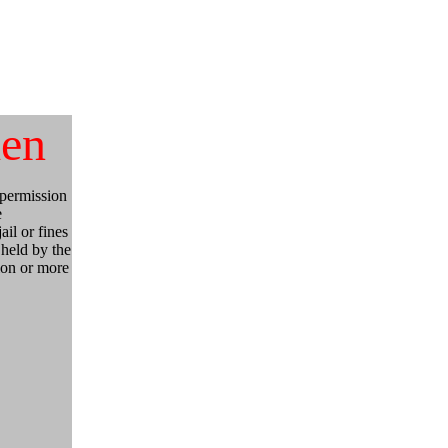
den
 permission
e
il or fines
 held by the
ion or more