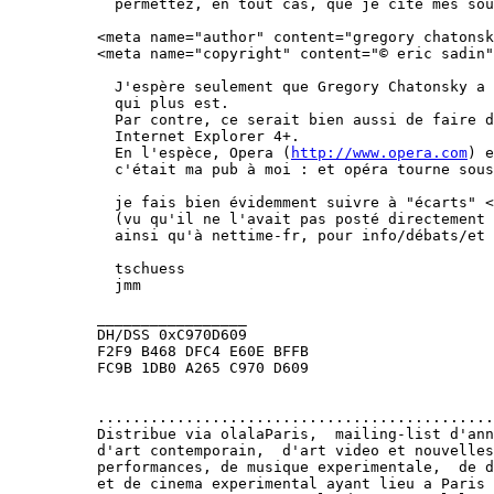
  permettez, en tout cas, que je cite mes sou
<meta name="author" content="gregory chatonsk
<meta name="copyright" content="© eric sadin"
  J'espère seulement que Gregory Chatonsky a 
  qui plus est.

  Par contre, ce serait bien aussi de faire d
  Internet Explorer 4+.

  En l'espèce, Opera (
http://www.opera.com
) e
  c'était ma pub à moi : et opéra tourne sous
  je fais bien évidemment suivre à "écarts" <
  (vu qu'il ne l'avait pas posté directement 
  ainsi qu'à nettime-fr, pour info/débats/et 
  tschuess

  jmm

_________________

DH/DSS 0xC970D609

F2F9 B468 DFC4 E60E BFFB

FC9B 1DB0 A265 C970 D609

.............................................
Distribue via olalaParis,  mailing-list d'ann
d'art contemporain,  d'art video et nouvelles
performances, de musique experimentale,  de d
et de cinema experimental ayant lieu a Paris 