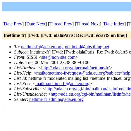
[
Date Prev
] [
Date Next
] [
Thread Prev
] [
Thread Next
] [
Date Index
] [
T
[nettime-fr] [Fwd: [Fwd: olalaParis! Re: Fwd: éc/artS on line]]
To
:
nettime-fr@ada.eu.org
,
nettime-l@bbs.thing.net
Subject
: [nettime-fr] [Fwd: [Fwd: olalaParis! Re: Fwd: éc/artS o
From
: SISSI <
site@non-site.com
>
Date
: Tue, 06 Mar 2001 23:38:38 +0100
List-Archive
: <
http://ada.eu.org/pipermail/nettime-fr/
>
List-Help
: <
mailto:nettime-fr-request@ada.eu.org?subject=help
List-Id
: nettime-fr moderated mailing list <nettime-fr.ada.eu.org
List-Post
: <
mailto:nettime-fr@ada.eu.org
>
List-Subscribe
: <
http://ada.eu.org/cgi-bin/mailman/listinfo/netti
List-Unsubscribe
: <
http://ada.eu.org/cgi-bin/mailman/listinfo/ne
Sender
:
nettime-fr-admin@ada.eu.org