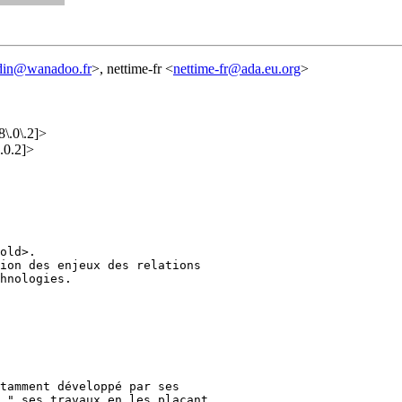
adin@wanadoo.fr
>, nettime-fr <
nettime-fr@ada.eu.org
>
\.0\.2]>
.0.2]>
old>.

ion des enjeux des relations

hnologies.

tamment développé par ses

 " ses travaux en les plaçant
