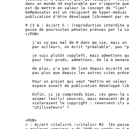
dans un monde 3d explorable par n'importe que
est de mettre en valeur le concept de "lien" 
DeMedusator est un récipient de hyper-medias 
publication d'être développé librement par se
© C3 & : éc/art S : (reproduction interdite a
peine de poursuites pénales prévues par la Lo
</PUB>

   j'ai vu pas mal de © dans ma vie, mais un 
   par ailleurs, on écrit "préalable", pas "p
   je suis plutôt copyleft, mais admettons qu
   pour leur prods, admettons. De là à menace
   de plus, y'a pas de lien depuis éc/artS ve
   pas plus que depuis les autres sites prése
   Pour un projet qui veut "mettre en valeur 
   espace ouvert de publication développé lib
   Enfin, si je comprends bien, ces gens-là s
   animer leur(s) oeuvres, mais menacent de p
   violeraient le copyright : reversent-ils u
   "utilisateurs" ?

<PUB>

> : éc/art <italic>S :</italic> #2  (En passe
> quelques semaines + de 1000 ex vendu en 4 m