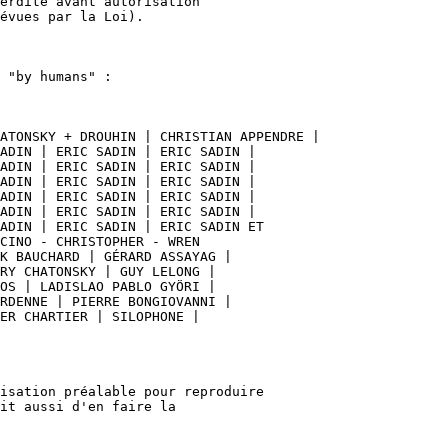
erdite avant autorisation

évues par la Loi).

 "by humans" :

ATONSKY + DROUHIN | CHRISTIAN APPENDRE |

ADIN | ERIC SADIN | ERIC SADIN |

ADIN | ERIC SADIN | ERIC SADIN |

ADIN | ERIC SADIN | ERIC SADIN |

ADIN | ERIC SADIN | ERIC SADIN |

ADIN | ERIC SADIN | ERIC SADIN |

ADIN | ERIC SADIN | ERIC SADIN ET

CINO - CHRISTOPHER - WREN

K BAUCHARD | GÉRARD ASSAYAG |

RY CHATONSKY | GUY LELONG |

OS | LADISLAO PABLO GYÖRI |

RDENNE | PIERRE BONGIOVANNI |

ER CHARTIER | SILOPHONE |

isation préalable pour reproduire

it aussi d'en faire la
