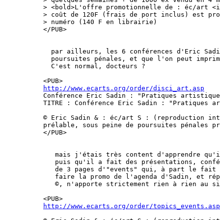
> <bold>L'offre promotionnelle de : éc/art <i
> coût de 120F (frais de port inclus) est pro
> numéro (140 F en librairie)

</PUB>

  par ailleurs, les 6 conférences d'Eric Sadi
  poursuites pénales, et que l'on peut imprim
  C'est normal, docteurs ?

http://www.ecarts.org/order/disci_art.asp
Conférence Eric Sadin : "Pratiques artistique
TITRE : Conférence Eric Sadin : "Pratiques ar
© Eric Sadin & : éc/art S : (reproduction int
prélable, sous peine de poursuites pénales pr
</PUB>

   mais j'étais très content d'apprendre qu'i
   puis qu'il a fait des présentations, confé
   de 3 pages d'"events" qui, à part le fait 
   faire la promo de l'agenda d'Sadin, et rép
   ©, n'apporte strictement rien à rien au si
http://www.ecarts.org/order/topics_events.asp