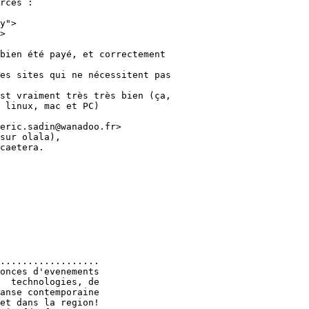
rces :

y">

>

bien été payé, et correctement

es sites qui ne nécessitent pas

st vraiment très très bien (ça,

 linux, mac et PC)

eric.sadin@wanadoo.fr>

sur olala),

caetera.

..................

onces d'evenements

  technologies, de

anse contemporaine

et dans la region!
