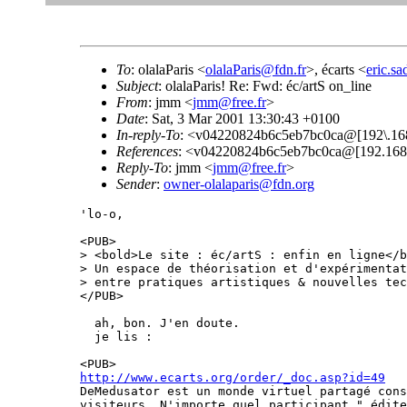
To
: olalaParis <
olalaParis@fdn.fr
>, écarts <
eric.s
Subject
: olalaParis! Re: Fwd: éc/artS on_line
From
: jmm <
jmm@free.fr
>
Date
: Sat, 3 Mar 2001 13:30:43 +0100
In-reply-To
: <v04220824b6c5eb7bc0ca@[192\.168
References
: <v04220824b6c5eb7bc0ca@[192.168
Reply-To
: jmm <
jmm@free.fr
>
Sender
:
owner-olalaparis@fdn.org
'lo-o,

<PUB>

> <bold>Le site : éc/artS : enfin en ligne</b
> Un espace de théorisation et d'expérimentat
> entre pratiques artistiques & nouvelles tec
</PUB>

  ah, bon. J'en doute.

  je lis :

http://www.ecarts.org/order/_doc.asp?id=49
DeMedusator est un monde virtuel partagé cons
visiteurs. N'importe quel participant " édite