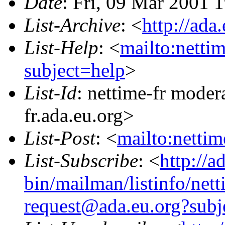
Date
: Fri, 09 Mar 2001
List-Archive
: <
http://ada
List-Help
: <
mailto:netti
subject=help
>
List-Id
: nettime-fr moder
fr.ada.eu.org>
List-Post
: <
mailto:netti
List-Subscribe
: <
http://a
bin/mailman/listinfo/nett
request@ada.eu.org?subj