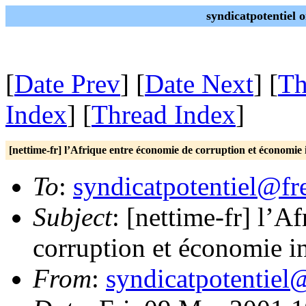
syndicatpotentiel 
[
Date Prev
] [
Date Next
] [
Th
Index
] [
Thread Index
]
[nettime-fr] l’Afrique entre économie de corruption et économie 
To
:
syndicatpotentiel@fre
Subject
: [nettime-fr] l’A
corruption et économie i
From
:
syndicatpotentiel@