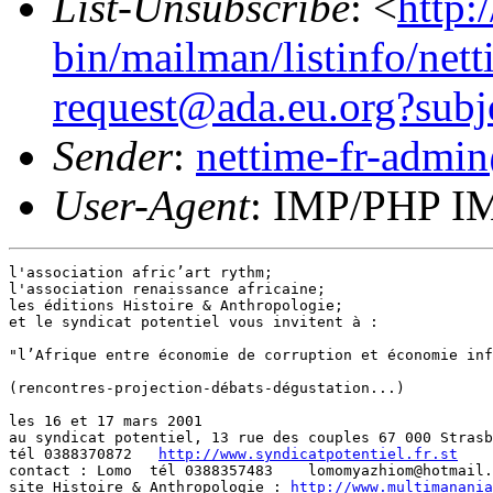
List-Unsubscribe
: <
http:
bin/mailman/listinfo/nett
request@ada.eu.org?subj
Sender
:
nettime-fr-admi
User-Agent
: IMP/PHP IM
l'association afric’art rythm;

l'association renaissance africaine;

les éditions Histoire & Anthropologie;

et le syndicat potentiel vous invitent à :

"l’Afrique entre économie de corruption et économie inf
(rencontres-projection-débats-dégustation...)

les 16 et 17 mars 2001 

au syndicat potentiel, 13 rue des couples 67 000 Strasb
tél 0388370872   
http://www.syndicatpotentiel.fr.st
contact : Lomo  tél 0388357483    lomomyazhiom@hotmail.
site Histoire & Anthropologie : 
http://www.multimanania