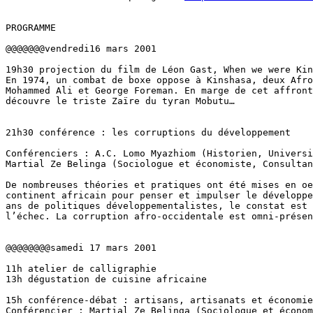
PROGRAMME

@@@@@@@vendredi16 mars 2001

19h30 projection du film de Léon Gast, When we were Kin
En 1974, un combat de boxe oppose à Kinshasa, deux Afro
Mohammed Ali et George Foreman. En marge de cet affront
découvre le triste Zaïre du tyran Mobutu…

21h30 conférence : les corruptions du développement

Conférenciers : A.C. Lomo Myazhiom (Historien, Universi
Martial Ze Belinga (Sociologue et économiste, Consultan
De nombreuses théories et pratiques ont été mises en oe
continent africain pour penser et impulser le développe
ans de politiques développementalistes, le constat est 
l’échec. La corruption afro-occidentale est omni-présen
@@@@@@@@samedi 17 mars 2001

11h atelier de calligraphie

13h dégustation de cuisine africaine

15h conférence-débat : artisans, artisanats et économie
Conférencier : Martial Ze Belinga (Sociologue et économ