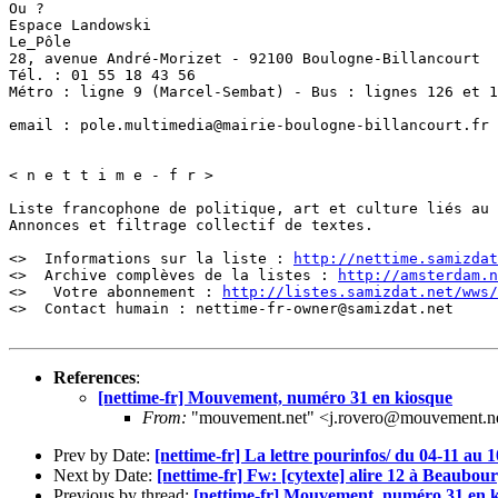
Ou ?

Espace Landowski

Le_Pôle

28, avenue André-Morizet - 92100 Boulogne-Billancourt

Tél. : 01 55 18 43 56

Métro : ligne 9 (Marcel-Sembat) - Bus : lignes 126 et 1
email : pole.multimedia@mairie-boulogne-billancourt.fr

< n e t t i m e - f r >

Liste francophone de politique, art et culture liés au 
Annonces et filtrage collectif de textes.

<>  Informations sur la liste : 
http://nettime.samizdat
<>  Archive complèves de la listes : 
http://amsterdam.n
<>   Votre abonnement : 
http://listes.samizdat.net/wws/
<>  Contact humain : nettime-fr-owner@samizdat.net 

References
:
[nettime-fr] Mouvement, numéro 31 en kiosque
From:
"mouvement.net" <j.rovero@mouvement.n
Prev by Date:
[nettime-fr] La lettre pourinfos/ du 04-11 au 
Next by Date:
[nettime-fr] Fw: [cytexte] alire 12 à Beaubour
Previous by thread:
[nettime-fr] Mouvement, numéro 31 en 