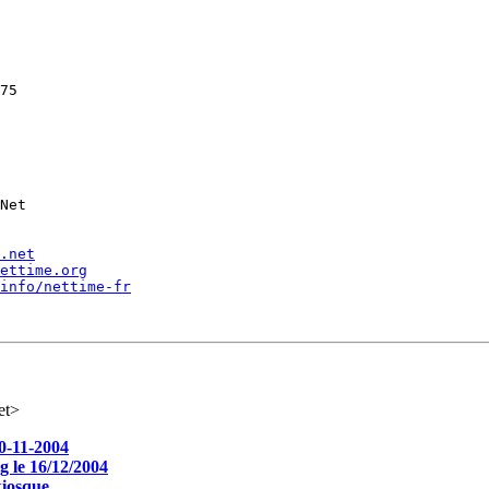
75

Net  

.net
ettime.org
info/nettime-fr
et>
10-11-2004
g le 16/12/2004
kiosque