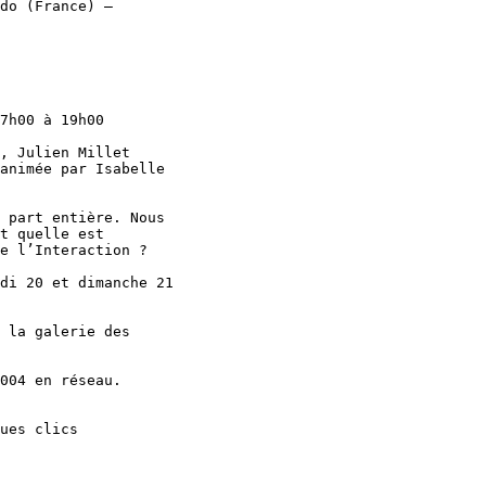
do (France) –

7h00 à 19h00

, Julien Millet

animée par Isabelle

 part entière. Nous

t quelle est

e l’Interaction ?

di 20 et dimanche 21

 la galerie des

004 en réseau.

ues clics
