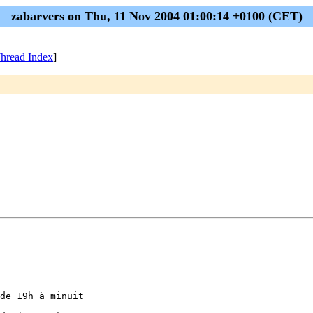
zabarvers on Thu, 11 Nov 2004 01:00:14 +0100 (CET)
hread Index
]
de 19h à minuit
