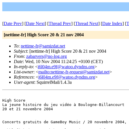
[
Date Prev
] [
Date Next
] [
Thread Prev
] [
Thread Next
] [
Date Index
] [
T
[nettime-fr] High Score 20 & 21 nov 2004
To
:
nettime-fr@samizdat.net
Subject
: [nettime-fr] High Score 20 & 21 nov 2004
From
:
zabarvers@no-log.org
Date
: Wed, 10 Nov 2004 11:24:25 +0100 (CET)
In-reply-to
: <
i6l04m.e9f@watoo.dyndns.org
>
List-owner
: <
mailto:nettime-fr-request@samizdat.net
>
References
: <
i6l04m.e9f@watoo.dyndns.org
>
User-agent
: SquirrelMail/1.4.3a
High Score

La jeune histoire du jeu vidéo à Boulogne-Billancourt

20 et 21 novembre 2004

Concerts gratuits de GameBoy Music / 20 novembre 2004, 