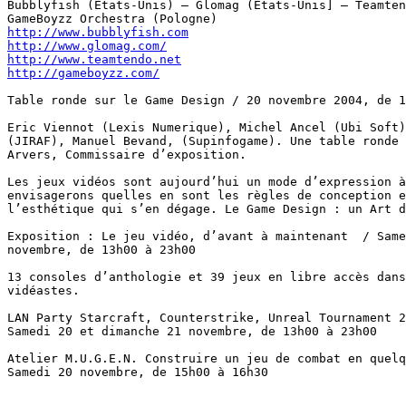
Bubblyfish (Etats-Unis) – Glomag (Etats-Unis] – Teamten
http://www.bubblyfish.com
http://www.glomag.com/
http://www.teamtendo.net
http://gameboyzz.com/
Table ronde sur le Game Design / 20 novembre 2004, de 1
Eric Viennot (Lexis Numerique), Michel Ancel (Ubi Soft)
(JIRAF), Manuel Bevand, (Supinfogame). Une table ronde 
Arvers, Commissaire d’exposition.

Les jeux vidéos sont aujourd’hui un mode d’expression à
envisagerons quelles en sont les règles de conception e
l’esthétique qui s’en dégage. Le Game Design : un Art d
Exposition : Le jeu vidéo, d’avant à maintenant  / Same
novembre, de 13h00 à 23h00

13 consoles d’anthologie et 39 jeux en libre accès dans
vidéastes.

LAN Party Starcraft, Counterstrike, Unreal Tournament 2
Samedi 20 et dimanche 21 novembre, de 13h00 à 23h00

Atelier M.U.G.E.N. Construire un jeu de combat en quelq
Samedi 20 novembre, de 15h00 à 16h30
