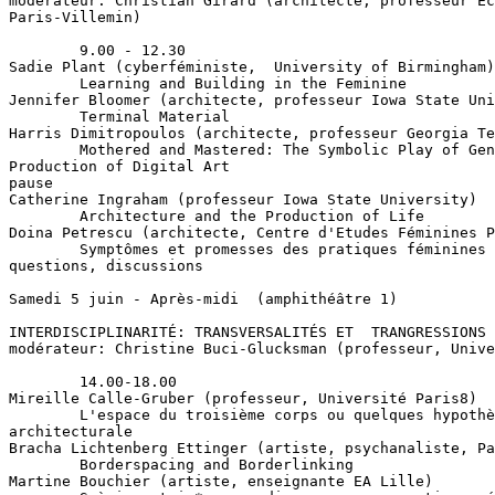
modérateur: Christian Girard (architecte, professeur Ec
Paris-Villemin)

        9.00 - 12.30

Sadie Plant (cyberféministe,  University of Birmingham)

        Learning and Building in the Feminine

Jennifer Bloomer (architecte, professeur Iowa State Uni
        Terminal Material

Harris Dimitropoulos (architecte, professeur Georgia Te
        Mothered and Mastered: The Symbolic Play of Gen
Production of Digital Art

pause

Catherine Ingraham (professeur Iowa State University)

        Architecture and the Production of Life

Doina Petrescu (architecte, Centre d'Etudes Féminines P
        Symptômes et promesses des pratiques féminines 
questions, discussions

Samedi 5 juin - Après-midi  (amphithéâtre 1)

INTERDISCIPLINARITÉ: TRANSVERSALITÉS ET  TRANGRESSIONS

modérateur: Christine Buci-Glucksman (professeur, Unive
        14.00-18.00

Mireille Calle-Gruber (professeur, Université Paris8)

        L'espace du troisième corps ou quelques hypothè
architecturale

Bracha Lichtenberg Ettinger (artiste, psychanaliste, Pa
        Borderspacing and Borderlinking

Martine Bouchier (artiste, enseignante EA Lille)
