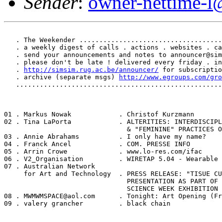
Sender
:
owner-nettime-l
   . The Weekender ....................................
   . a weekly digest of calls . actions . websites . ca
   . send your announcements and notes to announcer@sim
   . please don't be late ! delivered every friday . in
   . 
http://simsim.rug.ac.be/announcer/
 for subscriptio
   . archive (separate msgs) 
http://www.egroups.com/gro
   ....................................................
01 . Markus Nowak            . Christof Kurzmann

02 . Tina LaPorta            . ALTERITIES: INTERDISCIPL
                               & "FEMININE" PRACTICES O
03 . Annie Abrahams          . I only have my name?

04 . Franck Ancel            . COM. PRESSE INFO

05 . Arrin Crowe             . www.lo-res.com/ifac

06 . V2_Organisation         . WIRETAP 5.04 - Wearable 
07 . Australian Network

     for Art and Technology  . PRESS RELEASE: "TISUE CU
                               PRESENTATION AS PART OF 
                               SCIENCE WEEK EXHIBITION 
08 . MWMWMSPACE@aol.com      . Tonight: Art Opening (Fr
09 . valery grancher         . black chain
