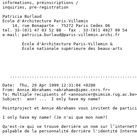
informations, préinscriptions /

inquiries, pre-registration

Patricia Burlaud

École d'Architecture Paris-Villemin

    14, rue Bonaparte - 75272 Paris Cedex 06

tel. 33-(0)1 47 03 52 88 - fax . 33-(0)1 4927 99 54

e-mail: patricia.burlaud@paris-villemin.archi.fr

        École d'Architecture Paris-Villemin &

        École nationale supérieure des beaux-arts

   ....................................................
Date:  Thu, 29 Apr 1999 12:31:04 +0200

From: Annie Abrahams <abrahams@ipmc.cnrs.fr>

To: Multiple recipients of <announcer@simsim.rug.ac.be>

Subject:  ann! ...  I only have my name?

Pointproject et Annie Abrahams vous invitent de partici
I only have my name? (Je n'ai que mon nom?)

Qu'est-ce qui se trouve derrière un nom sur l’internet?
palpable de la personnalité derrière l'identité Interne