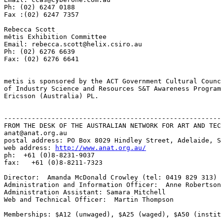
Ph: (02) 6247 0188

Fax :(02) 6247 7357

Rebecca Scott

mêtis Exhibition Committee

Email: rebecca.scott@helix.csiro.au

Ph: (02) 6276 6639

Fax: (02) 6276 6641

metis is sponsored by the ACT Government Cultural Counc
of Industry Science and Resources S&T Awareness Program
Ericsson (Australia) PL.

-------------------------------------------------------
FROM THE DESK OF THE AUSTRALIAN NETWORK FOR ART AND TEC
anat@anat.org.au

postal address: PO Box 8029 Hindley Street, Adelaide, S
web address: 
http://www.anat.org.au/
ph:  +61 (0)8-8231-9037

fax:   +61 (0)8-8211-7323

Director:  Amanda McDonald Crowley (tel: 0419 829 313)

Administration and Information Officer:  Anne Robertson

Administration Assistant: Samara Mitchell

Web and Technical Officer:  Martin Thompson

Memberships: $A12 (unwaged), $A25 (waged), $A50 (instit