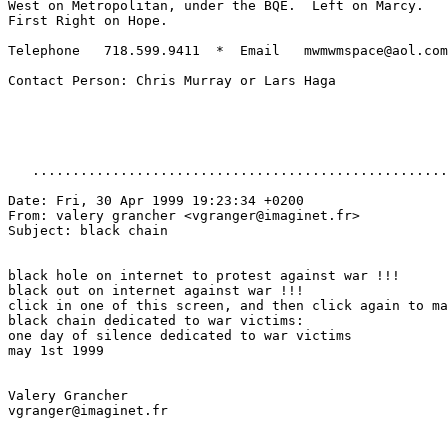
West on Metropolitan, under the BQE.  Left on Marcy.

First Right on Hope.

Telephone   718.599.9411  *  Email   mwmwmspace@aol.com

Contact Person: Chris Murray or Lars Haga

   ....................................................
Date: Fri, 30 Apr 1999 19:23:34 +0200

From: valery grancher <vgranger@imaginet.fr>

Subject: black chain

black hole on internet to protest against war !!!

black out on internet against war !!!

click in one of this screen, and then click again to ma
black chain dedicated to war victims:

one day of silence dedicated to war victims

may 1st 1999

Valery Grancher

vgranger@imaginet.fr
