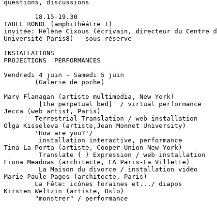
questions, discussions

        18.15-19.30

TABLE RONDE (amphithéâtre 1)

invitée: Hélène Cixous (écrivain, directeur du Centre d
Université Paris8) - sous réserve

INSTALLATIONS

PROJECTIONS  PERFORMANCES

Vendredi 4 juin - Samedi 5 juin

        (Galerie de poche)

Mary Flanagan (artiste multimedia, New York)

         [the perpetual bed]  / virtual performance

Jecca (web artist, Paris)

        Terrestrial Translation / web installation

Olga Kisseleva (artiste,Jean Monnet University)

        'How are you?'/

         installation interactive, performance

Tina La Porta (artiste, Cooper Union New York)

         Translate { } Expression / web installation

Fiona Meadows (architecte, EA Paris-La Villette)

         La Maison du divorce / installation vidéo

Marie-Paule Pages (architecte, Paris)

        La Fête: icônes foraines et.../ diapos

Kirsten Weltzin (artiste, Oslo)

        "monstrer" / performance
