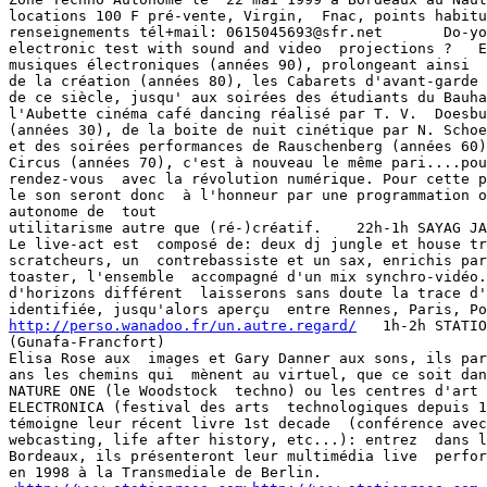
locations 100 F pré-vente, Virgin,  Fnac, points habitu
renseignements tél+mail: 0615045693@sfr.net       Do-yo
electronic test with sound and video  projections ?   E
musiques électroniques (années 90), prolongeant ainsi  
de la création (années 80), les Cabarets d'avant-garde 
de ce siècle, jusqu' aux soirées des étudiants du Bauha
l'Aubette cinéma café dancing réalisé par T. V.  Doesbu
(années 30), de la boite de nuit cinétique par N. Schoe
et des soirées performances de Rauschenberg (années 60)
Circus (années 70), c'est à nouveau le même pari....pou
rendez-vous  avec la révolution numérique. Pour cette p
le son seront donc  à l'honneur par une programmation o
autonome de  tout

utilitarisme autre que (ré-)créatif.    22h-1h SAYAG JA
Le live-act est  composé de: deux dj jungle et house tr
scratcheurs, un  contrebassiste et un sax, enrichis par
toaster, l'ensemble  accompagné d'un mix synchro-vidéo.
d'horizons différent  laisserons sans doute la trace d'
http://perso.wanadoo.fr/un.autre.regard/
   1h-2h STATIO
(Gunafa-Francfort)

Elisa Rose aux  images et Gary Danner aux sons, ils par
ans les chemins qui  mènent au virtuel, que ce soit dan
NATURE ONE (le Woodstock  techno) ou les centres d'art 
ELECTRONICA (festival des arts  technologiques depuis 1
témoigne leur récent livre 1st decade  (conférence avec
webcasting, life after history, etc...): entrez  dans l
Bordeaux, ils présenteront leur multimédia live  perfor
en 1998 à la Transmediale de Berlin.
