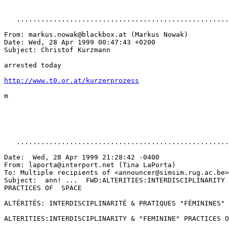
   ....................................................
From: markus.nowak@blackbox.at (Markus Nowak)

Date: Wed, 28 Apr 1999 00:47:43 +0200

Subject: Christof Kurzmann

arrested today

http://www.t0.or.at/kurzerprozess
m

   ....................................................
Date:  Wed, 28 Apr 1999 21:28:42 -0400

From: laporta@interport.net (Tina LaPorta)

To: Multiple recipients of <announcer@simsim.rug.ac.be>

Subject:  ann! ...  FWD:ALTERITIES:INTERDISCIPLINARITY 
PRACTICES OF  SPACE

ALTÉRITÉS: INTERDISCIPLINARITÉ & PRATIQUES "FÉMININES" 
ALTERITIES:INTERDISCIPLINARITY & "FEMININE" PRACTICES O