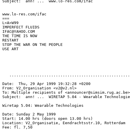
Subject:  ann! ...  www.lo-res.com/ifac

www.lo-res.com/ifac

===

L<A>W99

IMPERFECT FLUIDS

IFAC@YAHOO.COM

THE TIME IS NOW

RESTART

STOP THE WAR ON THE PEOPLE

USE ART

   ....................................................
Date:  Thu, 29 Apr 1999 19:32:28 +0200

From: V2_Organisation <v2@v2.nl>

To: Multiple recipients of <announcer@simsim.rug.ac.be>

Subject:  ann! ...  WIRETAP 5.04 - Wearable Technologie
Wiretap 5.04: Wearable Technologies

Date: Sunday 2 May 1999

Start: 14.00 hrs (doors open 13.00 hrs)

Location: V2_Organisatie, Eendrachtsstr.10, Rotterdam

Fee: fl. 7,50
