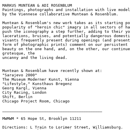
MARKUS MUNTEAN & ADI ROSENBLUM

Paintings, photographs and installation with live model
by the Viennese collaborative Muntean & Rosenblum.

Muntean & Rosenblum's new work takes as its starting po
popularity of "heroin chic" imagry in all sectors of ha
push the iconography a step further, adding to their yo
lacerations, bruises, and potentially dangerous domesti
vivants frequently present during openings (and present
form of photographic prints) comment on our persistent 
beauty on the one hand, and, on the other, our continue
grotesque, the

uncanny and the living dead.

Muntean & Rosenblum have recently shown at:

"Sarajevo 2000"

The Museum Moderner Kunst, Vienna

"Lifestyle," Kunsthaus Bregenz

Georg Kargl, Vienna

City Racing, London

Shift, Berlin

Chicago Project Room, Chicago

___________________________________________

MWMWM * 65 Hope St, Brooklyn 11211

Directions: L Train to Lorimer Street, Williamsburg.
