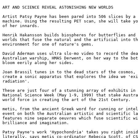
ART AND SCIENCE REVEAL ASTONISHING NEW WORLDS

Artist Patsy Payne has been pared into 506 slices by a 
machine. Using the resulting PET scan, she will take yo
of her innards.

Henrik Hakansson builds biospheres for butterflies and 
worlds that fuse the natural and the artificial into th
environment for one of nature's gems.

David Aderman uses ultra slo-mo video to record the dea
Australian warship, HMAS Derwent, on her way to the bot
bloom eerily along her sides.

Joan Brassil tunes in to the dead stars of the cosmos, 
create a sonic apparatus that explores the idea we 'exi
radiation'.

These are just four of a stunning array of exhibits in 
National Science Week (May 1-9, 1999) that stake Austra
world force in creating the art of the 21st Century.

metis, from the ancient Greek word for cunning or intel
event on both the Australian artistic and scientific la
features nine separate oeuvres which fuse scientific wi
brilliance and imagination.

Patsy Payne's work 'Hypochondria' takes you right insid
literally, says metis co-ordinator Rebecca Scott, of CS