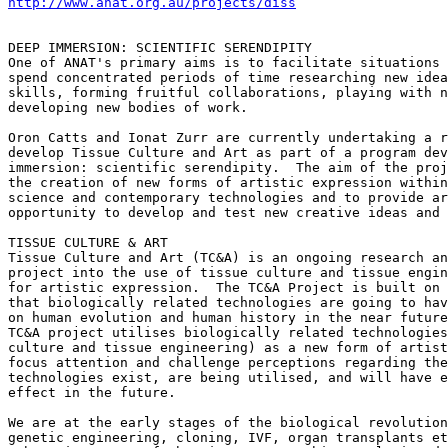
http://www.anat.org.au/projects/diss
DEEP IMMERSION: SCIENTIFIC SERENDIPITY

One of ANAT's primary aims is to facilitate situations 
spend concentrated periods of time researching new idea
skills, forming fruitful collaborations, playing with n
developing new bodies of work.

Oron Catts and Ionat Zurr are currently undertaking a r
develop Tissue Culture and Art as part of a program dev
immersion: scientific serendipity.  The aim of the proj
the creation of new forms of artistic expression within
science and contemporary technologies and to provide ar
opportunity to develop and test new creative ideas and 
TISSUE CULTURE & ART

Tissue Culture and Art (TC&A) is an ongoing research an
project into the use of tissue culture and tissue engin
for artistic expression.  The TC&A Project is built on 
that biologically related technologies are going to hav
on human evolution and human history in the near future
TC&A project utilises biologically related technologies
culture and tissue engineering) as a new form of artist
focus attention and challenge perceptions regarding the
technologies exist, are being utilised, and will have e
effect in the future.

We are at the early stages of the biological revolution
genetic engineering, cloning, IVF, organ transplants et