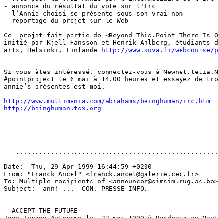
- annonce du résultat du vote sur l'Irc

- l’Annie choisi se présente sous son vrai nom

- reportage du projet sur le Web

Ce  projet fait partie de <Beyond This.Point There Is O
initié par Kjell Hansson et Henrik Ahlberg, étudiants d
arts, Helsinki, Finlande 
http://www.kuva.fi/webcourse/p
Si vous êtes intéressé, connectez-vous à Newnet.telia.N
#pointproject le 6 mai à 14.00 heures et essayez de tro
annie’s présentes est moi.

http://www.multimania.com/abrahams/beinghuman/irc.htm
http://beinghuman.tsx.org
   ....................................................
Date:  Thu, 29 Apr 1999 16:44:59 +0200

From: "Franck Ancel" <franck.ancel@galerie.cec.fr>

To: Multiple recipients of <announcer@simsim.rug.ac.be>

Subject:  ann! ...  COM. PRESSE INFO.

  ACCEPT THE FUTURE

Zone Techno Autonome le  22 mai 1999 à Bordeaux au Naut