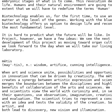
embryonic stages of what is to come. This revolution de
life. Humans and their natural environment are going to
extent that we will have to redefine the terms 'Human' 
Biotechnology enables us, for the first time, to use an
matter at the level of the genes. Working with the blue
biotechnology offers us option to design life and recon
the most fundamental level.

It is hard to predict what the future will be like. In 
Project, however, we have a few ideas: We see the next 
development of this project as moving toward organ cult
we look forward to the day when we will take our living
laboratory.

mêtis

(may'-tis), n.: wisdom, artifice, cunning intelligence.

When art and science unite, possibilities and opportuni
in innovation that can be driven by creativity. The mêt
creates a synergy between artistic expression and scien
merges the boundaries between the disciplines and highl
benefits of collaboration of the arts and sciences. We 
and scientists view the world with curiosity and, in se
their questions, use observation, imagination, creativi
and evaluation. The scientist tries to represent a conc
with an idea and tests the validity of the creation. So
artist, and

both lead to discovery, new vision and illumination.
