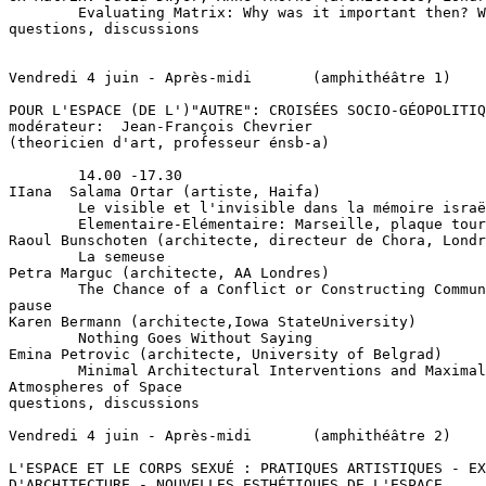
        Evaluating Matrix: Why was it important then? W
questions, discussions

Vendredi 4 juin - Après-midi       (amphithéâtre 1)

POUR L'ESPACE (DE L')"AUTRE": CROISÉES SOCIO-GÉOPOLITIQ
modérateur:  Jean-François Chevrier

(theoricien d'art, professeur énsb-a)

        14.00 -17.30

IIana  Salama Ortar (artiste, Haifa)

        Le visible et l'invisible dans la mémoire israë
        Elementaire-Elémentaire: Marseille, plaque tour
Raoul Bunschoten (architecte, directeur de Chora, Londr
        La semeuse

Petra Marguc (architecte, AA Londres)

        The Chance of a Conflict or Constructing Commun
pause

Karen Bermann (architecte,Iowa StateUniversity)

        Nothing Goes Without Saying

Emina Petrovic (architecte, University of Belgrad)

        Minimal Architectural Interventions and Maximal
Atmospheres of Space

questions, discussions

Vendredi 4 juin - Après-midi       (amphithéâtre 2)

L'ESPACE ET LE CORPS SEXUÉ : PRATIQUES ARTISTIQUES - EX
D'ARCHITECTURE - NOUVELLES ESTHÉTIQUES DE L'ESPACE
