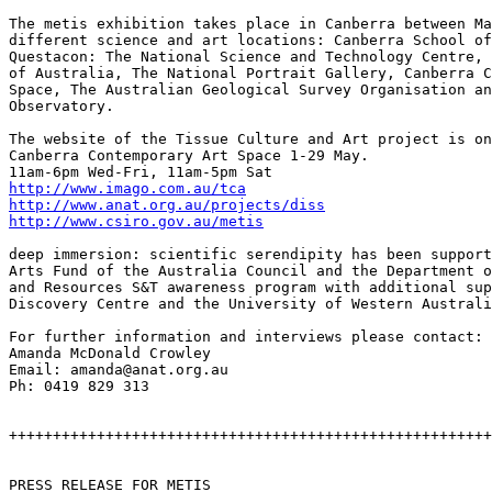
The metis exhibition takes place in Canberra between Ma
different science and art locations: Canberra School of
Questacon: The National Science and Technology Centre, 
of Australia, The National Portrait Gallery, Canberra C
Space, The Australian Geological Survey Organisation an
Observatory.

The website of the Tissue Culture and Art project is on
Canberra Contemporary Art Space 1-29 May.

http://www.imago.com.au/tca
http://www.anat.org.au/projects/diss
http://www.csiro.gov.au/metis
deep immersion: scientific serendipity has been support
Arts Fund of the Australia Council and the Department o
and Resources S&T awareness program with additional sup
Discovery Centre and the University of Western Australi
For further information and interviews please contact:

Amanda McDonald Crowley

Email: amanda@anat.org.au

Ph: 0419 829 313

+++++++++++++++++++++++++++++++++++++++++++++++++++++++
PRESS RELEASE FOR METIS
