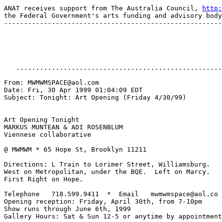
ANAT receives support from The Australia Council, 
http:
the Federal Government's arts funding and advisory body

-------------------------------------------------------
   ....................................................
From: MWMWMSPACE@aol.com

Date: Fri, 30 Apr 1999 01:04:09 EDT

Subject: Tonight: Art Opening (Friday 4/30/99)

Art Opening Tonight

MARKUS MUNTEAN & ADI ROSENBLUM

Viennese collaborative

@ MWMWM * 65 Hope St, Brooklyn 11211

Directions: L Train to Lorimer Street, Williamsburg.

West on Metropolitan, under the BQE.  Left on Marcy.

First Right on Hope.

Telephone   718.599.9411  *  Email   mwmwmspace@aol.co

Opening reception: Friday, April 30th, from 7-10pm

Show runs through June 6th, 1999

Gallery Hours: Sat & Sun 12-5 or anytime by appointment
