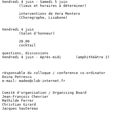
Vendredi 4 juin - Samedi 5 juin

        (lieux et horaires à déterminer)

        interventions de Vera Montero

        (Choregraphe, Lisabone)

Vendredi 4 juin

        (Salon d'honneur)

        20.00

        cocktail

questions, discussions

Vendredi 4 juin - Après-midi       (amphithéâtre 2)

résponsable du colloque / conference co-ordinator

Doina Petrescu

e-mail: madeo@club-internet.fr

Comité d'organisation / Organising Board

Jean-François Chevrier

Mathilde Ferrer

Christian Girard

Jacques Sautereau
