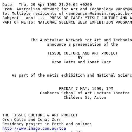
Date:  Thu, 29 Apr 1999 21:20:02 +0200

From: Australian Network for Art and Technology <anat@a
To: Multiple recipients of <announcer@simsim.rug.ac.be>

Subject:  ann! ...  PRESS RELEASE: "TISUE CULTURE AND A
PART OF METIS: NATIONAL SCIENCE WEEK EXHIBITION PROGRAM

            The Australian Network for Art and Technolo
                   announce a presentation of the

                   TISSUE CULTURE AND ART PROJECT

                                BY

                     Oron Catts and Ionat Zurr

    As part of the mêtis exhibition and National Scienc
			FRIDAY 7 MAY, 1999, 1PM

		Canberra School of Art Lecture Theatre

			  Childers St, Acton

THE TISSUE CULTURE & ART PROJECT

Oron Catts and Ionat Zurr

http://www.imago.com.au/tca