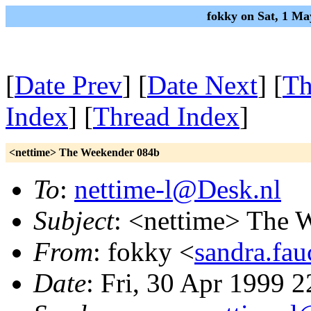
fokky on Sat, 1 M
[
Date Prev
] [
Date Next
] [
Th
Index
] [
Thread Index
]
<nettime> The Weekender 084b
To
:
nettime-l@Desk.nl
Subject
: <nettime> The 
From
: fokky <
sandra.fa
Date
: Fri, 30 Apr 1999 