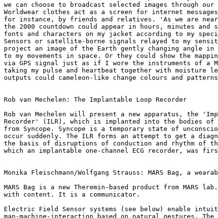
we can choose to broadcast selected images through our 
Worldwear clothes act as a screen for internet messages
for instance, by friends and relatives. 'As we are near
the 2000 countdown could appear in hours, minutes and s
fonts and characters on my jacket according to my speci
Sensors or satellite-borne signals relayed to my sensit
project an image of the Earth gently changing angle in 
to my movements in space. Or they could show the mappin
via GPS signal just as if I wore the instruments of a M
taking my pulse and heartbeat together with moisture le
outputs could cameleon-like change colours and patterns
Rob van Mechelen: The Implantable Loop Recorder

Rob van Mechelen will present a new apparatus, the 'Imp
Recorder' (ILR), which is implanted into the bodies of 
from Syncope. Syncope is a temporary state of unconscio
occur suddenly. The ILR forms an attempt to get a diagn
the basis of disruptions of conduction and rhythm of th
which an implantable one-channel ECG recorder, was firs
Monika Fleischmann/Wolfgang Strauss: MARS Bag, a wearab
MARS Bag is a new Theremin-based product from MARS lab.
with content. It is a communicator.

Electric Field Sensor systems (see below) enable intuit
man-machine-interaction based on natural gestures. The 