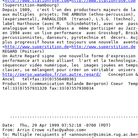
<
http://www.stationrose.com
>
http://www.stationrose.com
 
(Superstition-Hambourg)

Depuis 1989,  c'est l'un des producteurs majeurs de la 
aux multiples  projets; THE AMBUSH (ethno-percussion), 
(expérimental), PARAGLIDER  (transe), L.S.G. (techno), 
label Harthouse (avec M.  Schindehütte), avec une  pass
analogique et les infrabass a  même participer au Jazz-
en 1994 avec un live performance  avec Grosskopf, Broik
percussionnistes, danseurs, pyrotechnie et  décors. Auj
plus progressif house est toujours une nouvelle  aventu
<
http://www.superstition.de
>
http://www.superstition.de
 
REGARD (Poitiers)

Un Autre Regard signe  une nouvelle forme d'expression 
performance art vidéo alliant  l'art et la technologie.
séquenceur vidéo numérique, les  images jouées en temps
http://perso.wanadoo.fr/un.autre.regard/
   Conception &
Ancel   tél+fax:33(0)556480361

Production (communication Rolande Bergeron) Coeur  Temp
tél:33(0)557931320 fax:33(0)557930034

   ....................................................
Date:  Thu, 29 Apr 1999 07:52:18 -0700 (PDT)

From: Arrin Crowe <ifac@yahoo.com>

To: Multiple recipients of <announcer@simsim.rug.ac.be>
