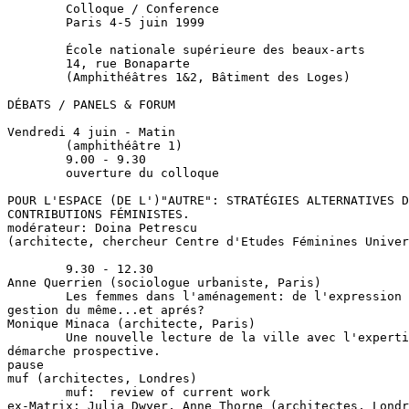
        Colloque / Conference

        Paris 4-5 juin 1999

        École nationale supérieure des beaux-arts

        14, rue Bonaparte

        (Amphithéâtres 1&2, Bâtiment des Loges)

DÉBATS / PANELS & FORUM

Vendredi 4 juin - Matin

        (amphithéâtre 1)

        9.00 - 9.30

        ouverture du colloque

POUR L'ESPACE (DE L')"AUTRE": STRATÉGIES ALTERNATIVES D
CONTRIBUTIONS FÉMINISTES.

modérateur: Doina Petrescu

(architecte, chercheur Centre d'Etudes Féminines Univer
        9.30 - 12.30

Anne Querrien (sociologue urbaniste, Paris)

        Les femmes dans l'aménagement: de l'expression 
gestion du même...et aprés?

Monique Minaca (architecte, Paris)

        Une nouvelle lecture de la ville avec l'experti
démarche prospective.

pause

muf (architectes, Londres)

        muf:  review of current work

ex-Matrix: Julia Dwyer, Anne Thorne (architectes, Londr