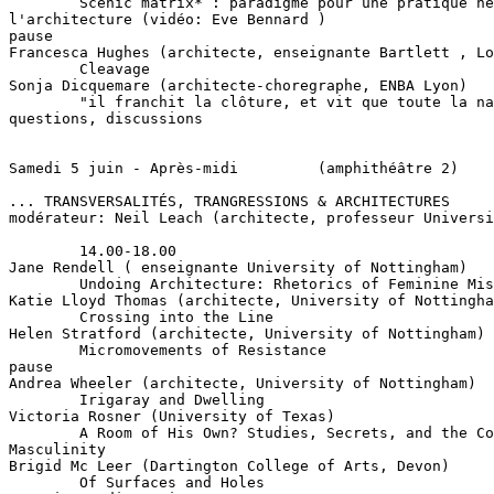
        Scènic matrix* : paradigme pour une pratique né
l'architecture (vidéo: Eve Bennard )

pause

Francesca Hughes (architecte, enseignante Bartlett , Lo
        Cleavage

Sonja Dicquemare (architecte-choregraphe, ENBA Lyon)

        "il franchit la clôture, et vit que toute la na
questions, discussions

Samedi 5 juin - Après-midi         (amphithéâtre 2)

... TRANSVERSALITÉS, TRANGRESSIONS & ARCHITECTURES

modérateur: Neil Leach (architecte, professeur Universi
        14.00-18.00

Jane Rendell ( enseignante University of Nottingham)

        Undoing Architecture: Rhetorics of Feminine Mis
Katie Lloyd Thomas (architecte, University of Nottingha
        Crossing into the Line

Helen Stratford (architecte, University of Nottingham)

        Micromovements of Resistance

pause

Andrea Wheeler (architecte, University of Nottingham)

        Irigaray and Dwelling

Victoria Rosner (University of Texas)

        A Room of His Own? Studies, Secrets, and the Co
Masculinity

Brigid Mc Leer (Dartington College of Arts, Devon)

        Of Surfaces and Holes
