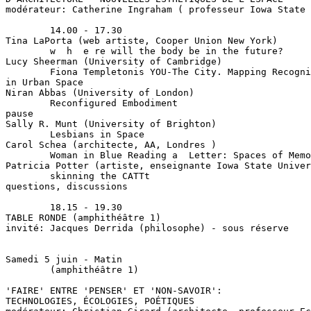
modérateur: Catherine Ingraham ( professeur Iowa State 
        14.00 - 17.30

Tina LaPorta (web artiste, Cooper Union New York)

        w  h  e re will the body be in the future?

Lucy Sheerman (University of Cambridge)

        Fiona Templetonis YOU-The City. Mapping Recogni
in Urban Space

Niran Abbas (University of London)

        Reconfigured Embodiment

pause

Sally R. Munt (University of Brighton)

        Lesbians in Space

Carol Schea (architecte, AA, Londres )

        Woman in Blue Reading a  Letter: Spaces of Memo
Patricia Potter (artiste, enseignante Iowa State Univer
        skinning the CATTt

questions, discussions

        18.15 - 19.30

TABLE RONDE (amphithéâtre 1)

invité: Jacques Derrida (philosophe) - sous réserve

Samedi 5 juin - Matin

        (amphithéâtre 1)

'FAIRE' ENTRE 'PENSER' ET 'NON-SAVOIR':

TECHNOLOGIES, ÉCOLOGIES, POÉTIQUES
