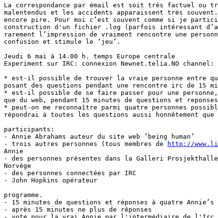
La correspondance par émail est soit très factuel ou tr
malentendus et les accidents apparaissent très souvent.
encore pire. Pour moi c’est souvent comme si je partici
construction d'un fichier .log (parfois intéressant d’a
rarement l’impression de vraiment rencontre une personn
confusion et stimule le ‘jeu’.

Jeudi 6 mai à 14.00 h. temps Europe centrale

Experiment sur IRC: connexion Newnet.telia.NO channel: 
* est-il possible de trouver la vraie personne entre qu
posant des questions pendant une rencontre irc de 15 mi
* est-il possible de se faire passer pour une personne,
que du web, pendant 15 minutes de questions et reponses
* peut-on me reconnaître parmi quatre personnes possibl
répondrai à toutes les questions aussi honnêtement que 
participants:

- Annie Abrahams auteur du site web ‘being human’

- trois autres personnes (tous membres de 
http://www.li
Annie

- des personnes présentes dans la Galleri Prosjekthalle
Norvège

- des personnes connectées par IRC

- John Hopkins opérateur

programme.

- 15 minutes de questions et réponses à quatre Annie’s

- après 15 minutes ne plus de réponses

- vote pour la vrai Annie par l'intermédiaire de l'Irc 