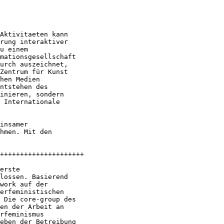
Aktivitaeten kann

rung interaktiver

u einem

mationsgesellschaft

urch auszeichnet,

Zentrum für Kunst

hen Medien

ntstehen des

inieren, sondern

 Internationale

insamer

hmen. Mit den

 

+++++++++++++++++++++

erste

lossen. Basierend

work auf der

erfeministischen

 Die core-group des

en der Arbeit an

rfeminismus

eben der Betreibung
