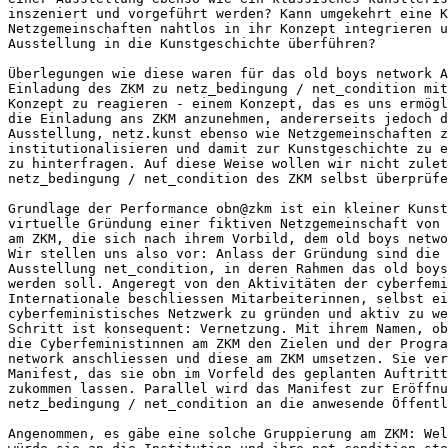
inszeniert und vorgeführt werden? Kann umgekehrt eine K
Netzgemeinschaften nahtlos in ihr Konzept integrieren u
Ausstellung in die Kunstgeschichte überführen? 

Überlegungen wie diese waren für das old boys network A
Einladung des ZKM zu netz_bedingung / net_condition mit
Konzept zu reagieren - einem Konzept, das es uns ermögl
die Einladung ans ZKM anzunehmen, andererseits jedoch d
Ausstellung, netz.kunst ebenso wie Netzgemeinschaften z
institutionalisieren und damit zur Kunstgeschichte zu e
zu hinterfragen. Auf diese Weise wollen wir nicht zulet
netz_bedingung / net_condition des ZKM selbst überprüfe
Grundlage der Performance obn@zkm ist ein kleiner Kunst
virtuelle Gründung einer fiktiven Netzgemeinschaft von 
am ZKM, die sich nach ihrem Vorbild, dem old boys netwo
Wir stellen uns also vor: Anlass der Gründung sind die 
Ausstellung net_condition, in deren Rahmen das old boys
werden soll. Angeregt von den Aktivitäten der cyberfemi
Internationale beschliessen Mitarbeiterinnen, selbst ei
cyberfeministisches Netzwerk zu gründen und aktiv zu we
Schritt ist konsequent: Vernetzung. Mit ihrem Namen, ob
die Cyberfeministinnen am ZKM den Zielen und der Progra
network anschliessen und diese am ZKM umsetzen. Sie ver
Manifest, das sie obn im Vorfeld des geplanten Auftritt
zukommen lassen. Parallel wird das Manifest zur Eröffnu
netz_bedingung / net_condition an die anwesende Öffentl
Angenommen, es gäbe eine solche Gruppierung am ZKM: Wel