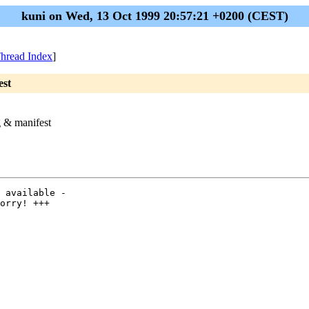
kuni on Wed, 13 Oct 1999 20:57:21 +0200 (CEST)
hread Index
]
est
g & manifest
 available -

orry! +++
