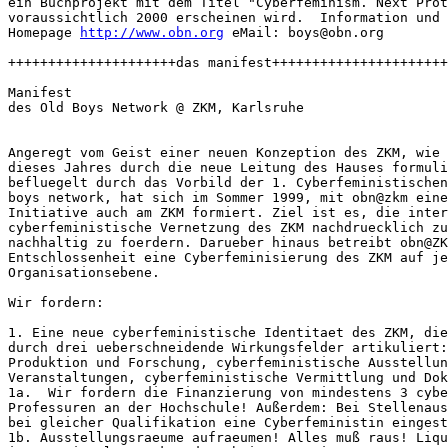
ein Buchprojekt mit dem Titel "Cyberfeminism. Next Prot
voraussichtlich 2000 erscheinen wird.  Information und 
Homepage 
http://www.obn.org
 eMail: boys@obn.org

+++++++++++++++++++++das manifest++++++++++++++++++++++
Manifest

des Old Boys Network @ ZKM, Karlsruhe

Angeregt vom Geist einer neuen Konzeption des ZKM, wie 
dieses Jahres durch die neue Leitung des Hauses formuli
befluegelt durch das Vorbild der 1. Cyberfeministischen
boys network, hat sich im Sommer 1999, mit obn@zkm eine
Initiative auch am ZKM formiert. Ziel ist es, die inter
cyberfeministische Vernetzung des ZKM nachdruecklich zu
nachhaltig zu foerdern. Darueber hinaus betreibt obn@ZK
Entschlossenheit eine Cyberfeminisierung des ZKM auf je
Organisationsebene. 

Wir fordern:  

1. Eine neue cyberfeministische Identitaet des ZKM, die
durch drei ueberschneidende Wirkungsfelder artikuliert:
Produktion und Forschung, cyberfeministische Ausstellun
Veranstaltungen, cyberfeministische Vermittlung und Dok
1a.  Wir fordern die Finanzierung von mindestens 3 cybe
Professuren an der Hochschule! Außerdem: Bei Stellenaus
bei gleicher Qualifikation eine Cyberfeministin eingest
1b. Ausstellungsraeume aufraeumen! Alles muß raus! Liqu