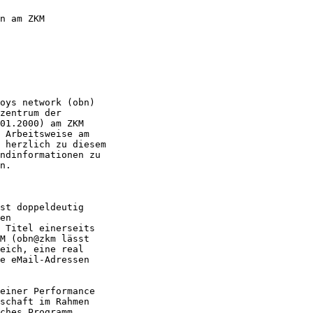
n am ZKM

oys network (obn) 

zentrum der

01.2000) am ZKM

 Arbeitsweise am

 herzlich zu diesem

ndinformationen zu

n. 

st doppeldeutig

en

 Titel einerseits

M (obn@zkm lässt

eich, eine real

e eMail-Adressen

einer Performance

schaft im Rahmen

ches Programm
