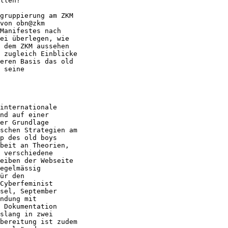
llen? 

gruppierung am ZKM

von obn@zkm

Manifestes nach

ei überlegen, wie

 dem ZKM aussehen

 zugleich Einblicke

eren Basis das old

 seine

internationale

nd auf einer

er Grundlage

schen Strategien am

p des old boys

beit an Theorien,

 verschiedene

eiben der Webseite

egelmässig

ür den

Cyberfeminist

sel, September

ndung mit

 Dokumentation

slang in zwei

bereitung ist zudem
