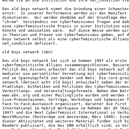
würde sie an die Institution und ihre net_condition ste
Das old boys network nimmt die Gründung einer Schwester
ernst:  In unserer Performance werden wir das Manifest 
diskutieren.  Wir werden obn@zkm auf der Grundlage des 
"ihrem"  Verständnis von Cyberfeminismus fragen und dab
eine cyberfeministische Praxis in einer Institution wie
könnte und umzusetzen wäre.  Auf diese Weise werden wir
in Theorien und Praxen von Cyberfeminismus geben, auf d
boys network selbst als eine cyberfeministische Allianz
net_condition definiert. 

old boys network (obn) 

Das old boys network hat sich im Sommer 1997 als erste 
cyberfeministische Allianz zusammengeschlossen. Basiere
Politik des Dissens arbeitet das old boys network auf d
medialer wie persönlicher Vernetzung mit cyberfeministi
und im Spannungsfeld von Gender und Netz. Die core-grou
network (derzeit acht old boys) entwickelt neben der Ar
Praktiken, Ästhetiken und Politiken des Cyberfeminismus
Vermittlungs- und Veranstaltungsformate. Neben dem Betr
www.obn..org und einer Mailingliste wurden und werden r
Live-Präsentaionen, Vorträge, Workshops und Symposien f
Face-to-Face-Austausch organisiert, darunter die First 
International im Hybrid Workspace im Rahmen der dX (Kas
1997) und die Next Cyberfeminist International in Verbi
Next5Minutes (Rotterdam und Amsterdam, März 1999). Eine
dieser Aktivitäten und weiteres Material finden sich bi
Readern publiziert, die bei OBN erhältlich sind; in Vor