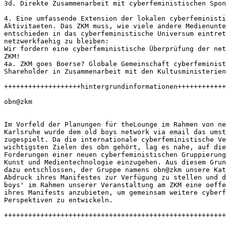
3d. Direkte Zusammenarbeit mit cyberfeministischen Spon
4. Eine umfassende Extension der lokalen cyberfeministi
Aktivitaeten. Das ZKM muss, wie viele andere Medienunte
entschieden in das cyberfeministische Universum eintret
netzwerkfaehig zu bleiben:

Wir fordern eine cyberfeministische Überprüfung der net
ZKM!

4a. ZKM goes Boerse? Globale Gemeinschaft cyberfeminist
Shareholder in Zusammenarbeit mit den Kultusministerien
+++++++++++++++++++hintergrundinformationen++++++++++++
obn@zkm

Im Vorfeld der Planungen für theLounge im Rahmen von ne
Karlsruhe wurde dem old boys network via email das umst
zugespielt. Da die internationale cyberfeministische Ve
wichtigsten Zielen des obn gehört, lag es nahe, auf die
Forderungen einer neuen cyberfeministischen Gruppierung
Kunst und Medientechnologie einzugehen. Aus diesem Grun
dazu entschlossen, der Gruppe namens obn@zkm unsere Kat
Abdruck ihres Manifestes zur Verfügung zu stellen und d
boys' im Rahmen unserer Veranstaltung am ZKM eine oeffe
ihres Manifests anzubieten, um gemeinsam weitere cyberf
Perspektiven zu entwickeln. 

+++++++++++++++++++++++++++++++++++++++++++++++++++++++