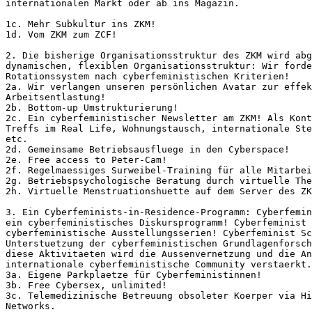
internationalen Markt oder ab ins Magazin. 

1c. Mehr Subkultur ins ZKM! 

1d. Vom ZKM zum ZCF! 

2. Die bisherige Organisationsstruktur des ZKM wird abg
dynamischen, flexiblen Organisationsstruktur: Wir forde
Rotationssystem nach cyberfeministischen Kriterien!

2a. Wir verlangen unseren persönlichen Avatar zur effek
Arbeitsentlastung!

2b. Bottom-up Umstrukturierung!

2c. Ein cyberfeministischer Newsletter am ZKM! Als Kont
Treffs im Real Life, Wohnungstausch, internationale Ste
etc.

2d. Gemeinsame Betriebsausfluege in den Cyberspace!

2e. Free access to Peter-Cam!

2f. Regelmaessiges Surweibel-Training für alle Mitarbei
2g. Betriebspsychologische Beratung durch virtuelle The
2h. Virtuelle Menstruationshuette auf dem Server des ZK
3. Ein Cyberfeminists-in-Residence-Programm: Cyberfemin
ein cyberfeministisches Diskursprogramm! Cyberfeminist 
cyberfeministische Ausstellungsserien! Cyberfeminist Sc
Unterstuetzung der cyberfeministischen Grundlagenforsch
diese Aktivitaeten wird die Aussenvernetzung und die An
internationale cyberfeministische Community verstaerkt.

3a. Eigene Parkplaetze für Cyberfeministinnen!

3b. Free Cybersex, unlimited!

3c. Telemedizinische Betreuung obsoleter Koerper via Hi
Networks.
