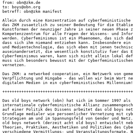
from: obn@zkm.de

to: boys@obn.org

betreff: obn@zkm manifest

Allein durch eine Konzentration auf cyberfeministische 
das ZKM zusaetzlich zu seiner Bedeutung für die Etablie
Kunstformen der neunziger Jahre in seiner neuen Phase z
Kompetenzzentrum für alle Fragen der Wissens- und Infor
werden. Cyberfeminismus ist ein Phaenomen, das sich dad
dass sich ihm niemand entziehen kann. Insbesondere ein 
und Medientechnologie, das sich eben mit jenen technisc
auseinandersetzt, die wesentlich konstitutiv fuer das E
Cyberfeminismus waren, kann sich nicht allein lokal def
muss sich besonders bewusst mit der Cyberfeministischen
vernetzen. 

Das ZKM: a networked cooperation, ein Netzwerk von geme
Verpflichtung und Hingabe - das wollen wir beim Wort ne
digitalen Medien in ein cyberfeministisches Millennium!
+++++++++++++++++++++++++++++++++++++++++++++++++++++++
Das old boys network (obn) hat sich im Sommer 1997 als 
internationale cyberfeministische Allianz zusammengesch
auf einer Politik des Dissens arbeitet das old boys net
Grundlage medialer wie persoenlicher Vernetzung mit cyb
Strategien am und im Spannungsfeld von Gender und Netz.
old boys network (derzeit acht old boys) entwickelt neb
Theorien, Praktiken, Aesthetiken und Politiken des Cybe
verschiedene Vermittlungs- und Veranstaltungsformate. N