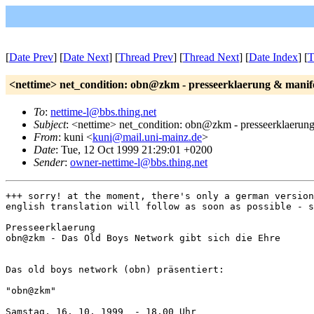
[
Date Prev
] [
Date Next
] [
Thread Prev
] [
Thread Next
] [
Date Index
] [
T
<nettime> net_condition: obn@zkm - presseerklaerung & manif
To
:
nettime-l@bbs.thing.net
Subject
: <nettime> net_condition: obn@zkm - presseerklaerun
From
: kuni <
kuni@mail.uni-mainz.de
>
Date
: Tue, 12 Oct 1999 21:29:01 +0200
Sender
:
owner-nettime-l@bbs.thing.net
+++ sorry! at the moment, there's only a german version
english translation will follow as soon as possible - s
Presseerklaerung

obn@zkm - Das Old Boys Network gibt sich die Ehre

Das old boys network (obn) präsentiert:

"obn@zkm"

Samstag, 16. 10. 1999  - 18.00 Uhr
