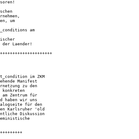
soren!

schen

rnehmen,

en, um

_conditions am

ischer

 der Laender!

+++++++++++++++++++++

t_condition im ZKM

ehende Manifest

rnetzung zu den

 konkreten

 am Zentrum für

d haben wir uns

alogseite für den

en Karlsruher 'old

ntliche Diskussion

eministische

+++++++++
