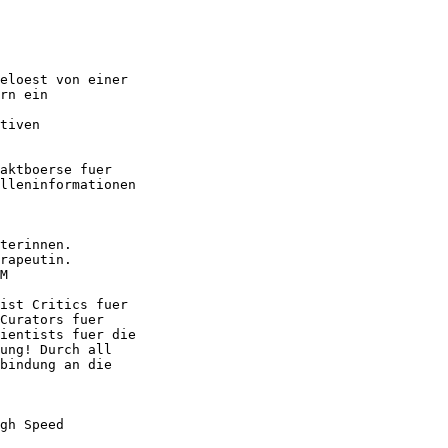
eloest von einer

rn ein

tiven

aktboerse fuer

lleninformationen

terinnen.

rapeutin.

M

ist Critics fuer

Curators fuer

ientists fuer die

ung! Durch all

bindung an die

gh Speed
