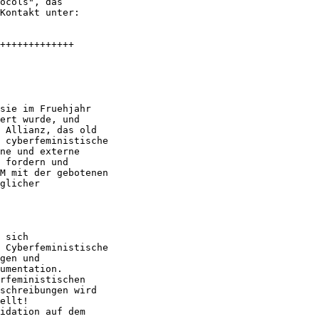
ocols", das

Kontakt unter: 

+++++++++++++

sie im Fruehjahr

ert wurde, und

 Allianz, das old

 cyberfeministische

ne und externe

 fordern und

M mit der gebotenen

glicher

 sich

 Cyberfeministische

gen und

umentation.  

rfeministischen

schreibungen wird

ellt!  

idation auf dem
