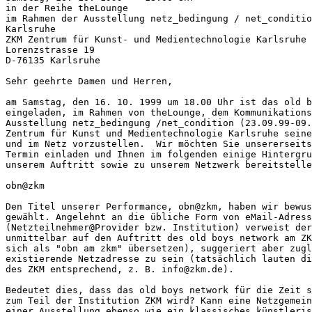
in der Reihe theLounge

im Rahmen der Ausstellung netz_bedingung / net_conditio
Karlsruhe 

ZKM Zentrum für Kunst- und Medientechnologie Karlsruhe

Lorenzstrasse 19

D-76135 Karlsruhe

Sehr geehrte Damen und Herren,

am Samstag, den 16. 10. 1999 um 18.00 Uhr ist das old b
eingeladen, im Rahmen von theLounge, dem Kommunikations
Ausstellung netz_bedingung /net_condition (23.09.99-09.
Zentrum für Kunst und Medientechnologie Karlsruhe seine
und im Netz vorzustellen.  Wir möchten Sie unsererseits
Termin einladen und Ihnen im folgenden einige Hintergru
unserem Auftritt sowie zu unserem Netzwerk bereitstelle
obn@zkm

Den Titel unserer Performance, obn@zkm, haben wir bewus
gewählt. Angelehnt an die übliche Form von eMail-Adress
(Netzteilnehmer@Provider bzw. Institution) verweist der
unmittelbar auf den Auftritt des old boys network am ZK
sich als "obn am zkm" übersetzen), suggeriert aber zugl
existierende Netzadresse zu sein (tatsächlich lauten di
des ZKM entsprechend, z. B. info@zkm.de). 

Bedeutet dies, dass das old boys network für die Zeit s
zum Teil der Institution ZKM wird? Kann eine Netzgemein
einer Ausstellung ebenso wie ein klassisches künstleris