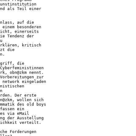
unstinstitution

nd als Teil einer

nlass, auf die

 einem besonderen

icht, einerseits

ie Tendenz der

u

rklären, kritisch

zt die

n. 

griff, die

Cyberfeministinnen

rk, obn@zkm nennt.

Vorbereitungen zur

 network eingeladen

nistischen

n

rden. Der erste

n@zkm, wollen sich

mmatik des old boys

fassen ein

es via eMail

ng der Ausstellung

ichkeit verteilt. 

che Forderungen
