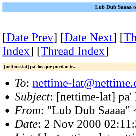
Lub Dub Saaaa on
[
Date Prev
] [
Date Next
] [
Th
Index
] [
Thread Index
]
[nettime-lat] pa' los que puedan ir...
To
:
nettime-lat@nettime.
Subject
: [nettime-lat] pa'
From
: "Lub Dub Saaaa" 
Date
: 2 Nov 2000 02:11