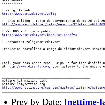
-----------

http://www.samizdat.net/zelig
http://www.samizdat.net/zelig/news.php3?detail=n9715469
http://www.samizdat.net/bbs/list.php?f=3
+ Contactos: zelig@samizdat.net

Traducción castellana a cargo de sindominio.net <sd@sin
_______________________________________________________
Email your boss can't read - sign up for free disinfo.n
at 
http://www.disinfo.com
, your gateway to the undergro
_______________________________________________

nettime-lat mailing list

http://www.nettime.org/cgi-bin/mailman/listinfo/nettime
Prev by Date:
[nettime-l