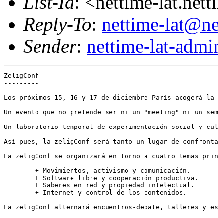
List-Id
: <nettime-lat.net
Reply-To
:
nettime-lat@ne
Sender
:
nettime-lat-adm
ZeligConf

---------

Los próximos 15, 16 y 17 de diciembre París acogerá la 
Un evento que no pretende ser ni un "meeting" ni un sem
Un laboratorio temporal de experimentación social y cul
Así pues, la zeligConf será tanto un lugar de confronta
La zeligConf se organizará en torno a cuatro temas prin
	+ Movimientos, activismo y comunicación.

	+ Software libre y cooperación productiva.

	+ Saberes en red y propiedad intelectual.

	+ Internet y control de los contenidos.

La zeligConf alternará encuentros-debate, talleres y es