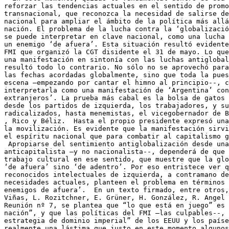
reforzar las tendencias actuales en el sentido de promo
transnacional, que reconozca la necesidad de salirse de
nacional para ampliar el ámbito de la política más allá
nación. El problema de la lucha contra la ‘globalizació
se puede interpretar en clave nacional, como una lucha 
un enemigo ‘de afuera’. Esta situación resultó evidente
FMI que organizó la CGT disidente el 31 de mayo. Lo que
una manifestación en sintonía con las luchas antiglobal
resultó todo lo contrario. No sólo no se aprovechó para
las fechas acordadas globalmente, sino que toda la pues
escena –empezando por cantar el himno al principio--, c
interpretarla como una manifestación de ‘Argentina’ con
extranjeros’. La prueba más cabal es la bolsa de gatos 
desde los partidos de izquierda, los trabajadores, y su
radicalizados, hasta menemistas, el vicegobernador de B
, Rico y Béliz.  Hasta el propio presidente expresó una
la movilización. Es evidente que la manifestación sirvi
el espíritu nacional que para combatir al capitalismo g
 Apropiarse del sentimiento antiglobalización desde una
anticapitalista –y no nacionalista--, dependerá de que 
trabajo cultural en ese sentido, que muestre que la glo
‘de afuera’ sino ‘de adentro’. Por eso entristece ver q
reconocidos intelectuales de izquierda, a contramano de
necesidades actuales, planteen el problema en términos 
enemigos de afuera’.  En un texto firmado, entre otros,
Viñas, L. Rozitchner, E. Grüner, H. González, R. Angel 
Reunión nº 7, se plantea que “lo que está en juego” es 
nación”, y que las políticas del FMI –las culpables--, 
estrategia de dominio imperial” de los EEUU y los paíse
realmente una lástima que justo en este momento algunos