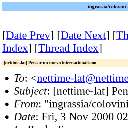
ingrassia/colovini
[
Date Prev
] [
Date Next
] [
Th
Index
] [
Thread Index
]
[nettime-lat] Pensar un nuevo internacionalismo
To
: <
nettime-lat@nettime
Subject
: [nettime-lat] P
From
: "ingrassia/colovin
Date
: Fri, 3 Nov 2000 0