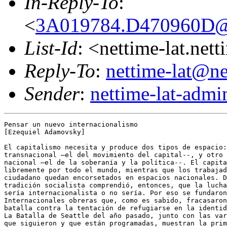
In-Reply-To
:
<
3A019784.D470960D@us
List-Id
: <nettime-lat.net
Reply-To
:
nettime-lat@ne
Sender
:
nettime-lat-adm
Pensar un nuevo internacionalismo

[Ezequiel Adamovsky]

El capitalismo necesita y produce dos tipos de espacio:
transnacional –el del movimiento del capital--, y otro 
nacional –el de la soberanía y la política--. El capita
libremente por todo el mundo, mientras que los trabajad
ciudadano quedan encorsetados en espacios nacionales. D
tradición socialista comprendió, entonces, que la lucha
sería internacionalista o no sería. Por eso se fundaron
Internacionales obreras que, como es sabido, fracasaron
batalla contra la tentación de refugiarse en la identid
La Batalla de Seattle del año pasado, junto con las var
que siguieron y que están programadas, muestran la prim