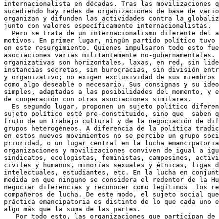
internacionalista en décadas. Tras las movilizaciones q
sucediendo hay redes de organizaciones de base de vario
organizan y difunden las actividades contra la globaliz
junto con valores específicamente internacionalistas.

  Pero se trata de un internacionalismo diferente del a
motivos. En primer lugar, ningún partido político tuvo 
en este resurgimiento. Quienes impulsaron todo esto fue
asociaciones varias militantemente no-gubernamentales. 
organizativas son horizontales, laxas, en red, sin lide
instancias secretas, sin burocracias, sin división entr
y organizativo; no exigen exclusividad de sus miembros 
como algo deseable o necesario. Sus consignas y su ideo
simples, adaptadas a las posibilidades del momento, y e
de cooperación con otras asociaciones similares.

  Es segundo lugar, proponen un sujeto político diferen
sujeto político esté pre-constituido, sino que  saben q
fruto de un trabajo cultural y de la negociación de dif
grupos heterogéneos. A diferencia de la política tradic
en estos nuevos movimientos no se percibe un grupo soci
prioridad, o un lugar central en la lucha emancipatoria
organizaciones y movilizaciones conviven de igual a igu
sindicatos, ecologistas, feministas, campesinos, activi
civiles y humanos, minorías sexuales y étnicas, ligas d
intelectuales, estudiantes, etc. En la lucha en conjunt
medida en que ninguno se considera el redentor de la Hu
negociar diferencias y reconocer como legítimos  los re
compañeros de lucha. De este modo, el sujeto social que
práctica emancipatoria es distinto de lo que cada uno e
algo más que la suma de las partes.

   Por todo esto, las organizaciones que participan de 