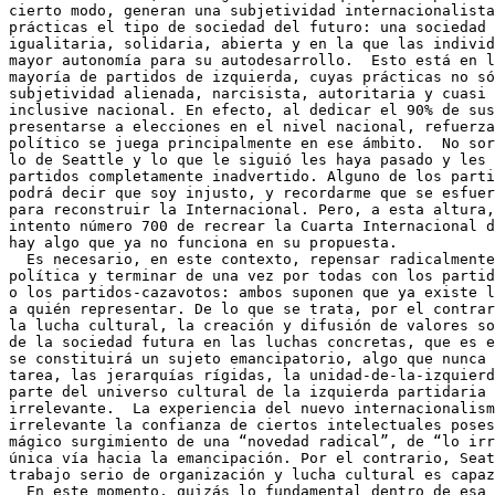
cierto modo, generan una subjetividad internacionalista
prácticas el tipo de sociedad del futuro: una sociedad 
igualitaria, solidaria, abierta y en la que las individ
mayor autonomía para su autodesarrollo.  Esto está en l
mayoría de partidos de izquierda, cuyas prácticas no só
subjetividad alienada, narcisista, autoritaria y cuasi 
inclusive nacional. En efecto, al dedicar el 90% de sus
presentarse a elecciones en el nivel nacional, refuerza
político se juega principalmente en ese ámbito.  No sor
lo de Seattle y lo que le siguió les haya pasado y les 
partidos completamente inadvertido. Alguno de los parti
podrá decir que soy injusto, y recordarme que se esfuer
para reconstruir la Internacional. Pero, a esta altura,
intento número 700 de recrear la Cuarta Internacional d
hay algo que ya no funciona en su propuesta.

  Es necesario, en este contexto, repensar radicalmente
política y terminar de una vez por todas con los partid
o los partidos-cazavotos: ambos suponen que ya existe l
a quién representar. De lo que se trata, por el contrar
la lucha cultural, la creación y difusión de valores so
de la sociedad futura en las luchas concretas, que es e
se constituirá un sujeto emancipatorio, algo que nunca 
tarea, las jerarquías rígidas, la unidad-de-la-izquierd
parte del universo cultural de la izquierda partidaria 
irrelevante.  La experiencia del nuevo internacionalism
irrelevante la confianza de ciertos intelectuales poses
mágico surgimiento de una “novedad radical”, de “lo irr
única vía hacia la emancipación. Por el contrario, Seat
trabajo serio de organización y lucha cultural es capaz
  En este momento, quizás lo fundamental dentro de esa 