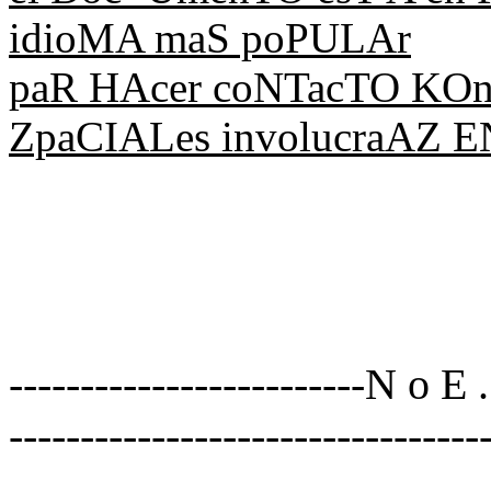
idioMA maS poPULAr
paR HAcer coNTacTO KOn
ZpaCIALes involucraAZ E
-------------------------N o E
---------------------------------