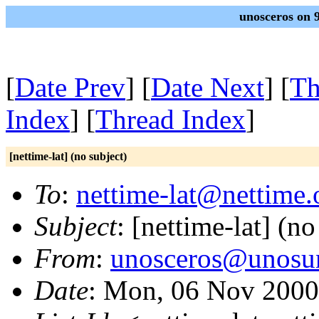
unosceros on 
[
Date Prev
] [
Date Next
] [
Th
Index
] [
Thread Index
]
[nettime-lat] (no subject)
To
:
nettime-lat@nettime.
Subject
: [nettime-lat] (no
From
:
unosceros@unosu
Date
: Mon, 06 Nov 2000