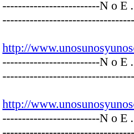
-------------------------N o E
---------------------------------
http
://www.unosunosyunos
-------------------------N o E
---------------------------------
http
://www.unosunosyunos
-------------------------N o E
---------------------------------