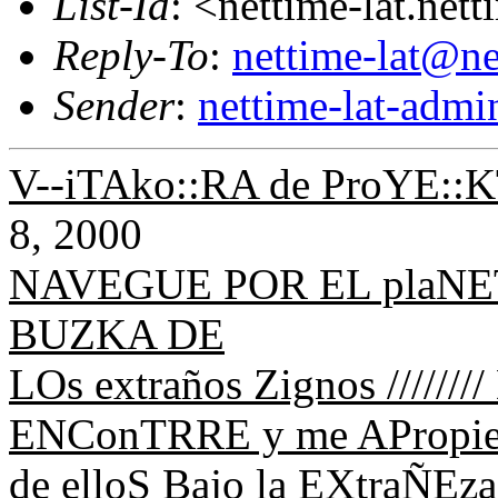
List-Id
: <nettime-lat.net
Reply-To
:
nettime-lat@ne
Sender
:
nettime-lat-adm
V--iTAko::RA de ProYE::K
8, 2000
NAVEGUE POR EL plaNET
BUZKA DE
LOs extraños Zignos ///////
ENConTRRE y me APropie
de elloS Bajo la EXtraÑEza