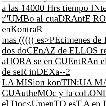
a las 14000 Hrs tiempo IN
r''UMBo al cuaDRAntE R
enKontraR
mas ((((( es>PEcimenes de
dos doCEnAZ de ELLOS r
aHORA se en CUEntRAn eN
de seR inDEXa--2
LA MISion konTIN:UA MAñ
CUAutheMOc y la coLON
el Doc<UmenTO esT A en P