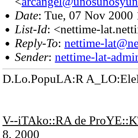
<
arcangel@unosunosyun
Date
: Tue, 07 Nov 2000
List-Id
: <nettime-lat.net
Reply-To
:
nettime-lat@ne
Sender
:
nettime-lat-adm
D.Lo.PopuLA:R A_LO:El
V--iTAko::RA de ProYE::K
8, 2000