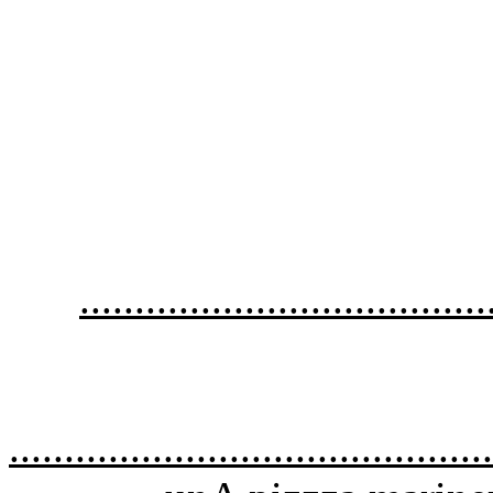
.....................................
.......................................