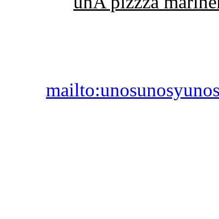
unA pizzza marin
mailto:unosunosyunos