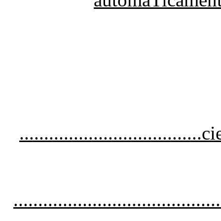
..............................
......................................