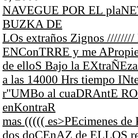
NAVEGUE POR EL plaNET
BUZKA DE
LOs extraños Zignos ///////
ENConTRRE y me APropie
de elloS Bajo la EXtraÑEza
a las 14000 Hrs tiempo IN
r''UMBo al cuaDRAntE R
enKontraR
mas ((((( es>PEcimenes de
dos doCEnAZ de ELLOS r