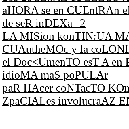
aHORA se en CUEntRAn eN
de seR inDEXa--2
LA MISion konTIN:UA MAñ
CUAutheMOc y la coLON
el Doc<UmenTO esT A en P
idioMA maS poPULAr
paR HAcer coNTacTO KOn
ZpaCIALes involucraAZ E