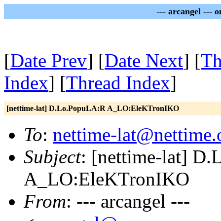
--- arcangel --- 
[
Date Prev
] [
Date Next
] [
Th
Index
] [
Thread Index
]
[nettime-lat] D.Lo.PopuLA:R A_LO:EleKTronIKO
To
:
nettime-lat@nettime.
Subject
: [nettime-lat] 
A_LO:EleKTronIKO
From
: --- arcangel ---