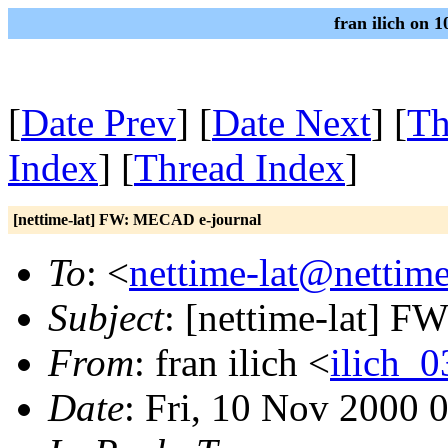
fran ilich on 
[
Date Prev
] [
Date Next
] [
Th
Index
] [
Thread Index
]
[nettime-lat] FW: MECAD e-journal
To
: <
nettime-lat@nettime
Subject
: [nettime-lat] 
From
: fran ilich <
ilich_
Date
: Fri, 10 Nov 2000 