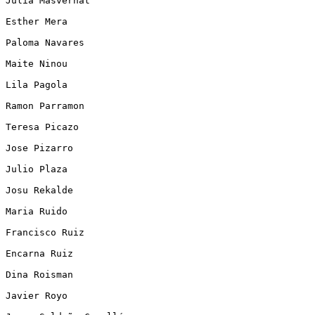
Julia Masvernat 

Esther Mera 

Paloma Navares 

Maite Ninou 

Lila Pagola 

Ramon Parramon 

Teresa Picazo 

Jose Pizarro 

Julio Plaza 

Josu Rekalde 

Maria Ruido 

Francisco Ruiz 

Encarna Ruiz 

Dina Roisman 

Javier Royo 
