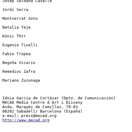
Josep Saldaña Cavallé

Jordi Serra 

Montserrat Soto 

Natalia Teje 

Kònic Thtr 

Eugenio Tiselli 

Fabio Tropea 

Begoña Vicario 

Remedios Zafra 

Mariano Zuzunaga 

Idoia García de Cortázar (Dpto. de Comunicación)

MECAD Media Centre d´Art i Disseny

Avda. Marqués de Comillas, 79-83

08202 Sabadell/ Barcelona (España)

http://www.mecad.org