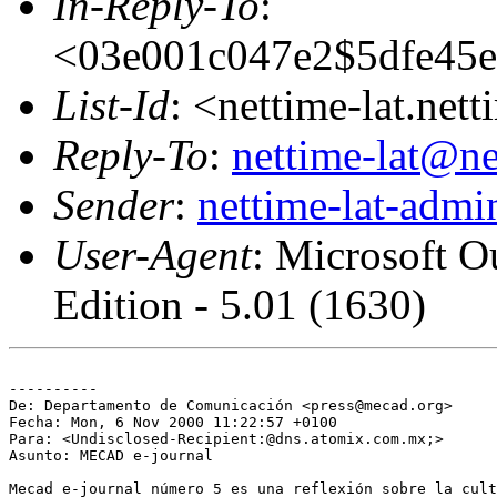
In-Reply-To
:
<03e001c047e2$5dfe45
List-Id
: <nettime-lat.net
Reply-To
:
nettime-lat@ne
Sender
:
nettime-lat-adm
User-Agent
: Microsoft O
Edition - 5.01 (1630)
----------

De: Departamento de Comunicación <press@mecad.org>

Fecha: Mon, 6 Nov 2000 11:22:57 +0100

Para: <Undisclosed-Recipient:@dns.atomix.com.mx;>

Asunto: MECAD e-journal

Mecad e-journal número 5 es una reflexión sobre la cult