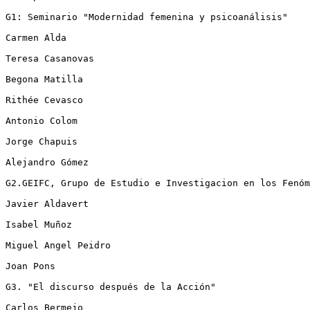
G1: Seminario "Modernidad femenina y psicoanálisis"

Carmen Alda 

Teresa Casanovas 

Begona Matilla 

Rithée Cevasco 

Antonio Colom 

Jorge Chapuis 

Alejandro Gómez 

G2.GEIFC, Grupo de Estudio e Investigacion en los Fenóm
Javier Aldavert 

Isabel Muñoz 

Miguel Angel Peidro

Joan Pons 

G3. "El discurso después de la Acción"

Carlos Bermejo 
