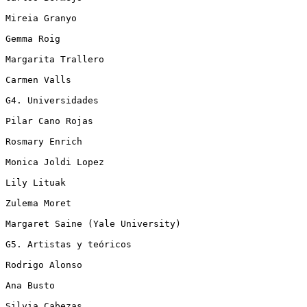
Mireia Granyo 

Gemma Roig 

Margarita Trallero 

Carmen Valls 

G4. Universidades 

Pilar Cano Rojas 

Rosmary Enrich 

Monica Joldi Lopez 

Lily Lituak 

Zulema Moret 

Margaret Saine (Yale University)

G5. Artistas y teóricos

Rodrigo Alonso 

Ana Busto 

Silvia Cabezas 
