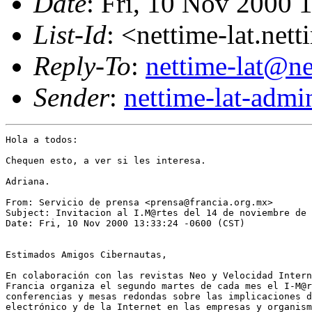
Date
: Fri, 10 Nov 2000
List-Id
: <nettime-lat.net
Reply-To
:
nettime-lat@ne
Sender
:
nettime-lat-adm
Hola a todos:

Chequen esto, a ver si les interesa.

Adriana.

From: Servicio de prensa <prensa@francia.org.mx>

Subject: Invitacion al I.M@rtes del 14 de noviembre de 
Date: Fri, 10 Nov 2000 13:33:24 -0600 (CST)

Estimados Amigos Cibernautas,

En colaboración con las revistas Neo y Velocidad Intern
Francia organiza el segundo martes de cada mes el I-M@r
conferencias y mesas redondas sobre las implicaciones d
electrónico y de la Internet en las empresas y organism