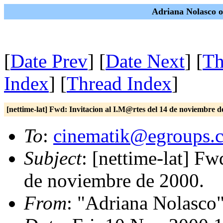
Adriana Nolasco o
[
Date Prev
] [
Date Next
] [
Th
Index
] [
Thread Index
]
[nettime-lat] Fwd: Invitacion al I.M@rtes del 14 de noviembre d
To
:
cinematik@egroups.
Subject
: [nettime-lat] Fw
de noviembre de 2000.
From
: "Adriana Nolasco