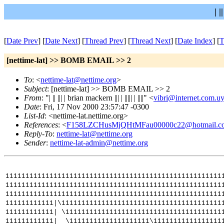
| 
[
Date Prev
] [
Date Next
] [
Thread Prev
] [
Thread Next
] [
Date Index
] [
T
[nettime-lat] >> BOMB EMAIL >> 2
To
: <
nettime-lat@nettime.org
>
Subject
: [nettime-lat] >> BOMB EMAIL >> 2
From
: "| || ||| | brian mackern ||| | ||||| | ||||" <
vibri@internet.com.u
Date
: Fri, 17 Nov 2000 23:57:47 -0300
List-Id
: <nettime-lat.nettime.org>
References
: <
F158LZCHusMjQHtMFau00000c22@hotmail.c
Reply-To
:
nettime-lat@nettime.org
Sender
:
nettime-lat-admin@nettime.org
111111111111111111111111111111111111111111111111111111
111111111111111111111111111111111111111111111111111111
111111111111111111111111111111111111111111111111111111
111111111111|\1111111111111111111111111111111111111111
111111111111| \111111111111111111111111111111111111111
111111111111| \11111111111111111111\11111111111111111