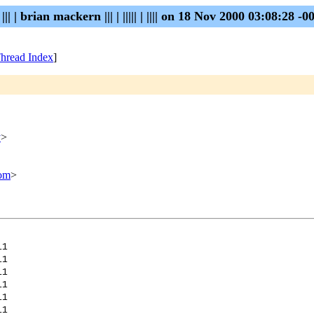
|| ||| | brian mackern ||| | ||||| | |||| on 18 Nov 2000 03:08:28 -0
hread Index
]
y
>
om
>
11
11
11
11
11
11