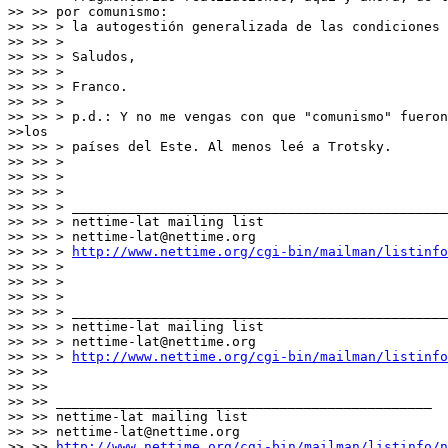
>> >> por comunismo:

>> >> > la autogestión generalizada de las condiciones 
>> >> >

>> >> > Saludos,

>> >> >

>> >> > Franco.

>> >> >

>> >> > p.d.: Y no me vengas con que "comunismo" fueron
>>los

>> >> > países del Este. Al menos leé a Trotsky.

>> >> >

>> >> >

>> >> >

>> >> > _______________________________________________

>> >> > nettime-lat mailing list

>> >> > nettime-lat@nettime.org

>> >> > 
http://www.nettime.org/cgi-bin/mailman/listinfo
>> >> >

>> >> >

>> >> >

>> >> > _______________________________________________

>> >> > nettime-lat mailing list

>> >> > nettime-lat@nettime.org

>> >> > 
http://www.nettime.org/cgi-bin/mailman/listinfo
>> >>

>> >>

>> >> _______________________________________________

>> >> nettime-lat mailing list

>> >> nettime-lat@nettime.org

>> >> 
http://www.nettime.org/cgi-bin/mailman/listinfo/n