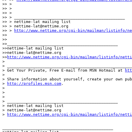
>> >

>> >

>> >

>> > _______________________________________________

>> > nettime-lat mailing list

>> > nettime-lat@nettime.org

>> > 
http://www.nettime.org/cgi-bin/mailman/listinfo/ne
>>

>>

>>_______________________________________________

>>nettime-lat mailing list

>>nettime-lat@nettime.org

>>
http://www.nettime.org/cgi-bin/mailman/listinfo/netti
>

> _____________________________________________________
> Get Your Private, Free E-mail from MSN Hotmail at 
htt
>

> Share information about yourself, create your own pub
> 
http://profiles.msn.com
.

>

>

>

> _______________________________________________

> nettime-lat mailing list

> nettime-lat@nettime.org

> 
http://www.nettime.org/cgi-bin/mailman/listinfo/netti
_______________________________________________
