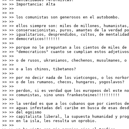
>> >> Importancia: Alta

>> >>

>> >>

>> >> los comunistas son generosos en el autobombo.

>> >>

>> >> ellos siempre son: miles de millones, humanistas,
>> >> conservacionistas, puros, amantes de la verdad po
>> >> igualitarios, desprendidos, cultos, de mentalidad
>> >> democraticos!!!!!!!

>> >>

>> >> porque no le preguntan a los cientos de miles de 
>> >> "democraticos" cuanto se cumplian estos adjetivos
>> >>

>> >> o de rusos, ukranianos, chechenos, musulmanes, o 
>> >>

>> >> o a los chinos, tibetanos?

>> >>

>> >> por no decir nada de los vietcongos, o los norkor
>> >> o de los rumanos, checos, hungaros, yogoslavos?

>> >>

>> >> perdon, si es verdad que los europeos del este no
>> >> comunistas, sino unos frankesteines!!!!!!!!!!

>> >>

>> >> la verdad es que a los cubanos que por cientos de
>> >> aguas infestadas del caribe en busca de esas desd
>> >> del egoismo

>> >> capitalista liberal, la supuesta humanidad y prog
>> >> en la isla, les resulta un oprobio.

>> >>
