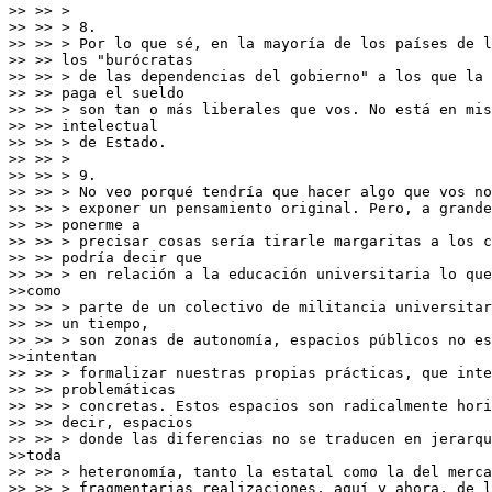
>> >> >

>> >> > 8.

>> >> > Por lo que sé, en la mayoría de los países de l
>> >> los "burócratas

>> >> > de las dependencias del gobierno" a los que la 
>> >> paga el sueldo

>> >> > son tan o más liberales que vos. No está en mis
>> >> intelectual

>> >> > de Estado.

>> >> >

>> >> > 9.

>> >> > No veo porqué tendría que hacer algo que vos no
>> >> > exponer un pensamiento original. Pero, a grande
>> >> ponerme a

>> >> > precisar cosas sería tirarle margaritas a los c
>> >> podría decir que

>> >> > en relación a la educación universitaria lo que
>>como

>> >> > parte de un colectivo de militancia universitar
>> >> un tiempo,

>> >> > son zonas de autonomía, espacios públicos no es
>>intentan

>> >> > formalizar nuestras propias prácticas, que inte
>> >> problemáticas

>> >> > concretas. Estos espacios son radicalmente hori
>> >> decir, espacios

>> >> > donde las diferencias no se traducen en jerarqu
>>toda

>> >> > heteronomía, tanto la estatal como la del merca
>> >> > fragmentarias realizaciones, aquí y ahora, de l