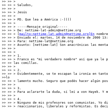
>> >> >

>> >> > Saludos,

>> >> >

>> >> > Jesús

>> >> >

>> >> > PD. Que lea a América :-))))

>> >> >

>> >> > -----Mensaje original-----

>> >> > De: nettime-lat-admin@nettime.org

>> >> > [
mailto:nettime-lat-admin@nettime.org]En
 nombre
>> >> > Enviado el: martes, 14 de noviembre de 2000 13:
>> >> > Para: nettime-lat@nettime.org

>> >> > Asunto: [nettime-lat] Son anacrónicas las menta
>> >> >

>> >> >

>> >> > 1.

>> >> > Franco es "mi verdadero nombre" así que ya le p
>> >> las comillas.

>> >> >

>> >> > 2.

>> >> > Evidentemente, se te escapan la ironía en tanto
>>lo

>> >> > lamento mucho. Seguro que podés hacer algún pos
>> >> >

>> >> > 3.

>> >> > Para aclararte la duda, sí leí a von Hayek. Y m
>> >> >

>> >> > 4.

>> >> > Ninguno de mis profesores son comunistas. Yo di
>> >> > reaccionarios, liberales y reformistas. Es deci