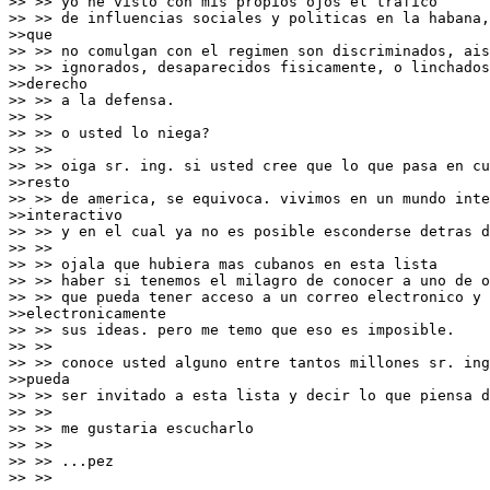
>> >> yo he visto con mis propios ojos el trafico

>> >> de influencias sociales y politicas en la habana,
>>que

>> >> no comulgan con el regimen son discriminados, ais
>> >> ignorados, desaparecidos fisicamente, o linchados
>>derecho

>> >> a la defensa.

>> >>

>> >> o usted lo niega?

>> >>

>> >> oiga sr. ing. si usted cree que lo que pasa en cu
>>resto

>> >> de america, se equivoca. vivimos en un mundo inte
>>interactivo

>> >> y en el cual ya no es posible esconderse detras d
>> >>

>> >> ojala que hubiera mas cubanos en esta lista

>> >> haber si tenemos el milagro de conocer a uno de o
>> >> que pueda tener acceso a un correo electronico y 
>>electronicamente

>> >> sus ideas. pero me temo que eso es imposible.

>> >>

>> >> conoce usted alguno entre tantos millones sr. ing
>>pueda

>> >> ser invitado a esta lista y decir lo que piensa d
>> >>

>> >> me gustaria escucharlo

>> >>

>> >> ...pez

>> >>
