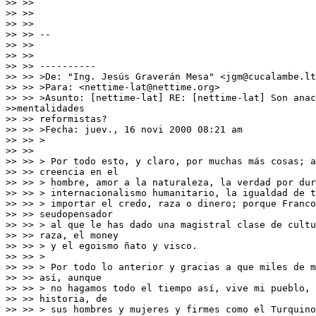
>> >>

>> >>

>> >>

>> >> --

>> >>

>> >>

>> >> ----------

>> >> >De: "Ing. Jesús Graverán Mesa" <jgm@cucalambe.lt
>> >> >Para: <nettime-lat@nettime.org>

>> >> >Asunto: [nettime-lat] RE: [nettime-lat] Son anac
>>mentalidades

>> >> reformistas?

>> >> >Fecha: juev., 16 novi 2000 08:21 am

>> >> >

>> >>

>> >> > Por todo esto, y claro, por muchas más cosas; a
>> >> creencia en el

>> >> > hombre, amor a la naturaleza, la verdad por dur
>> >> > internacionalismo humanitario, la igualdad de t
>> >> > importar el credo, raza o dinero; porque Franco
>> >> seudopensador

>> >> > al que le has dado una magistral clase de cultu
>> >> raza, el money

>> >> > y el egoismo ñato y visco.

>> >> >

>> >> > Por todo lo anterior y gracias a que miles de m
>> >> así, aunque

>> >> > no hagamos todo el tiempo así, vive mi pueblo, 
>> >> historia, de

>> >> > sus hombres y mujeres y firmes como el Turquino