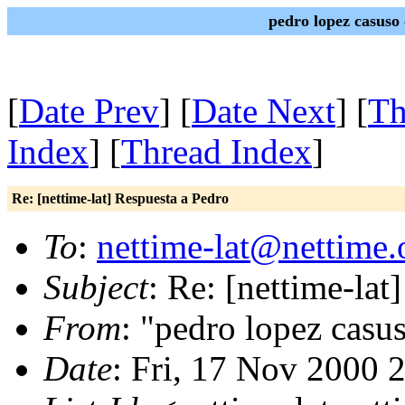
pedro lopez casuso
[
Date Prev
] [
Date Next
] [
Th
Index
] [
Thread Index
]
Re: [nettime-lat] Respuesta a Pedro
To
:
nettime-lat@nettime.
Subject
: Re: [nettime-lat
From
: "pedro lopez casu
Date
: Fri, 17 Nov 2000 