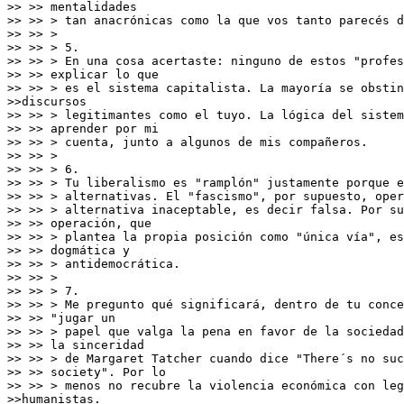
>> >> mentalidades

>> >> > tan anacrónicas como la que vos tanto parecés d
>> >> >

>> >> > 5.

>> >> > En una cosa acertaste: ninguno de estos "profes
>> >> explicar lo que

>> >> > es el sistema capitalista. La mayoría se obstin
>>discursos

>> >> > legitimantes como el tuyo. La lógica del sistem
>> >> aprender por mi

>> >> > cuenta, junto a algunos de mis compañeros.

>> >> >

>> >> > 6.

>> >> > Tu liberalismo es "ramplón" justamente porque e
>> >> > alternativas. El "fascismo", por supuesto, oper
>> >> > alternativa inaceptable, es decir falsa. Por su
>> >> operación, que

>> >> > plantea la propia posición como "única vía", es
>> >> dogmática y

>> >> > antidemocrática.

>> >> >

>> >> > 7.

>> >> > Me pregunto qué significará, dentro de tu conce
>> >> "jugar un

>> >> > papel que valga la pena en favor de la sociedad
>> >> la sinceridad

>> >> > de Margaret Tatcher cuando dice "There´s no suc
>> >> society". Por lo

>> >> > menos no recubre la violencia económica con leg
>>humanistas.
