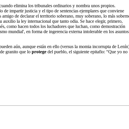
cuando elimina los tribunales ordinarios y nombra unos propios.
de impartir justicia y el tipo de sentencias ejemplares que conviene
es amigo de declarar el territorio soberano, muy soberano, lo más sobern
 auxilio la ley internacional que tanto odia. Se hace elegir, primero,
pués, como hacen todos los luchadores que luchan, como demostración
alismo mundial', en forma de ingerencia externa intolerable en los asuntos
pueden aún, aunque están en ello (versus la momia incorrupta de Lenín)
a de granito que lo
protege
del pueblo, el siguiente epitafio: “Que yo no