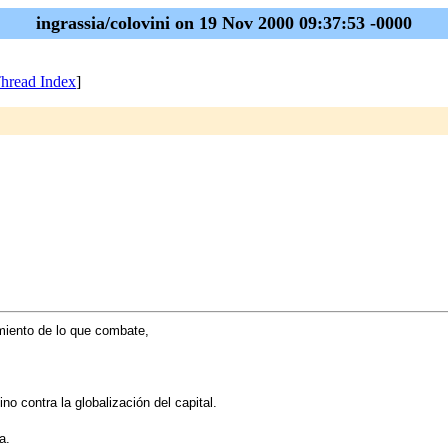
ingrassia/colovini on 19 Nov 2000 09:37:53 -0000
hread Index
]
imiento de lo que combate,
ino contra la globalización del capital.
a.