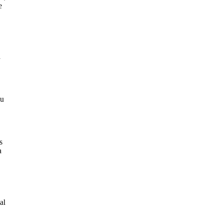
e
a
Su
s
a
al