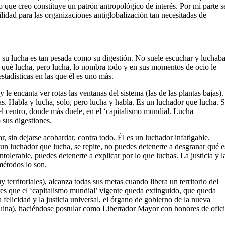
o que creo constituye un patrón antropológico de interés. Por mi parte s
ilidad para las organizaciones antiglobalización tan necesitadas de
y su lucha es tan pesada como su digestión. No suele escuchar y luchab
a qué lucha, pero lucha, lo nombra todo y en sus momentos de ocio le
estadísticas en las que él es uno más.
 y le encanta ver rotas las ventanas del sistema (las de las plantas bajas).
das. Habla y lucha, solo, pero lucha y habla. Es un luchador que lucha. 
el centro, donde más duele, en el ‘capitalismo mundial. Lucha
sus digestiones.
r, sin dejarse acobardar, contra todo. Él es un luchador infatigable.
 un luchador que lucha, se repite, no puedes detenerte a desgranar qué e
tolerable, puedes detenerte a explicar por lo que luchas. La justicia y l
 métodos lo son.
rritoriales), alcanza todas sus metas cuando libera un territorio del
es que el ‘capitalismo mundial’ vigente queda extinguido, que queda
a felicidad y la justicia universal, el órgano de gobierno de la nueva
a), haciéndose postular como Libertador Mayor con honores de ofici