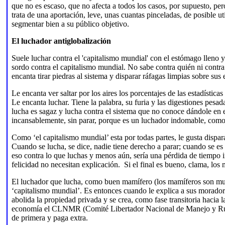
que no es escaso, que no afecta a todos los casos, por supuesto, per
trata de una aportación, leve, unas cuantas pinceladas, de posible ut
segmentar bien a su público objetivo.
El luchador antiglobalización
Suele luchar contra el 'capitalismo mundial' con el estómago lleno 
sordo contra el capitalismo mundial. No sabe contra quién ni contr
encanta tirar piedras al sistema y disparar ráfagas limpias sobre sus 
Le encanta ver saltar por los aires los porcentajes de las estadísticas
Le encanta luchar. Tiene la palabra, su furia y las digestiones pesa
lucha es sagaz y lucha contra el sistema que no conoce dándole en 
incansablemente, sin parar, porque es un luchador indomable, como 
Como ‘el capitalismo mundial’ esta por todas partes, le gusta dispara
Cuando se lucha, se dice, nadie tiene derecho a parar; cuando se es
eso contra lo que luchas y menos aún, sería una pérdida de tiempo in
felicidad no necesitan explicación. Si el final es bueno, clama, los
El luchador que lucha, como buen mamífero (los mamíferos son muy te
‘capitalismo mundial’. Es entonces cuando le explica a sus morador
abolida la propiedad privada y se crea, como fase transitoria hacia l
economía el CLNMR (Comité Libertador Nacional de Manejo y Ruin
de primera y paga extra.