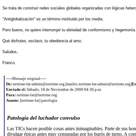
Se trata de construir redes sociales globales organizadas con lógicas heter
"Antiglobalización" es un término instituido por los media.
Pero bueno, no quiero interrumpir tu ebriedad de conformismo y hegemonía
Qué disfrutes, esclavo, tu obediencia al amo.
Saludos,
Franco.
-----Mensaje original-----
De:
nettime-lat-admin@nettime.org [mailto:nettime-lat-admin@nettime.org]
En
Enviado el:
Sábado, 18 de Noviembre de 2000 04:36 p.m.
Para:
nettime-lat@nettime.org
Asunto:
[nettime-lat] patología
Patología del luchador convulso
Las TICs hacen posible cosas antes inimaginables. Parte de sus bond
divulgar épicas antes muy censuradas por los burós de turno. A cont