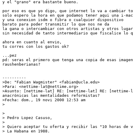
y el "grano" era bastante bueno.

por eso es que yo digo, que internet lo va a cambiar to
solo espero la hora en que podamos tener aqui una i-mac
y una conexion isdm o fibra o cualquier dispositivo

barato para poder transmitir lo que nos ne da

la gana o intercambiar con otros artistas y otros lugar
sin necesidad de tanto intermediario que fiscalice lo q
ahora en cuanto al envio,

tu corres con los gastos ok?

...pez

pd: seras el primero que tenga una copia de esas imagen
raushenberianas?

----------

>De: "Fabian Wagmister" <fabian@ucla.edu>

>Para: <nettime-lat@nettime.org>

>Asunto: [nettime-lat] RE: [nettime-lat] RE: [nettime-l
anacrónicas las mentalidades reformistas?

>Fecha: dom., 19 novi 2000 12:53 am

>

>

> Pedro Lopez Casuso,

>

> Quiero aceptar tu oferta y recibir las "10 horas de v
> La Habana en 1988.
