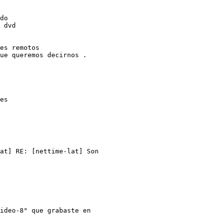
do

 dvd

es remotos

ue queremos decirnos .

es

at] RE: [nettime-lat] Son

ideo-8" que grabaste en
