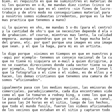
bien. el requisito es que me suministres el material de
si los quieres en v-8, me mandas diez cintas (cinco se 
cinco para cactu: que es el centro -sin fines de lucro-
trabajo y de otro modo no conseguiriamos material para 
y nosotros somos videastas irredentos, porque es la her
mas practica que tenemos a mano)

si lo quieres en vhs, me mandas 5 v-8s (para el centro)

y la cantidad de vhs's que se necesiten depende d ela v
de grabacion. of course, mientras mas lento, la calidad
empeora. aunque supondras que yo no le hago mucha bola 
del grano, etc. por que? porque una imagen es una image
que sean. y el que la haga, para mi es un artista.

lo digo porque  vivimos en tiempos en que en nuestros p
-aqui por ejemplo- tenemos un consejo nacional de la cu
que no tiene ni siquiera un e-mail a quien dirigirse, p
no se cuantas direcciones donde cada sector tiene su pa
por ejemplo, los fotografos y los cineastas se llenan l
que la fotografia o el cine o el video, es de ellos y e
hacen, los demas cristianos que tenemos una camara de f
somos "aficionados".

igualmente pasa con los medios masivos, las emisoras de
comerciales. paradojicamente, cada dia encontramos vide
como el que le tomaron a rodney king, o como los que pa
la pasada catastrofe de vargas en vzla. aqui, un canal,
se paso las 24 horas en el sitio, luego de los hechos, 
que todo el mundo fusilo, fueron los videos aficionados

de los vecinos que estaban en el sitio y captaron todo 