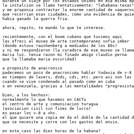
durante un viaje por los estados unidos en esa misma ep
la instalcion se llamo tentativamente: "lahabana-texas"

y me proponia contrastar la enorme cantidad de vaqueros

que recorrian esas ciudades, como una evidencia de quie
habia ganado la guerra fria.

ahora, repito, te mando lo que te interese.

recientemente, con el boom cubano que tuvimos aqui

las ofreci al museo de arte contemporaneo sofia imber

(donde estuvo raushenberg a mediados de los 80s)

y ni me respondieron (la curadora de ese museo se llama

maria luz. tenia razon mi finado amigo claudio perna

que la llamaba maria oscuridad)

a proposito de anacronico

padecemos un poco de anacronismo hablar todavia de v-8 
en tiempos de lasers, dvds, cds, etc. pero asi son las 
cuando se vive condenado al pasado como en cuba

o en venezuela, gracias a las mentalidades "progresista
bien, a los hechos>:

normalmente lo que hacemos en CACTu

el centro de arte y comunicacion turagua

(asociacion civil sin fines de lucro)

es pasar los v-8 a vhs.

el que quiere una copia me da el doble de la cantidad d
que se necesite y corre con los gastos del envio.

en este caso las diez horas de la habana?
