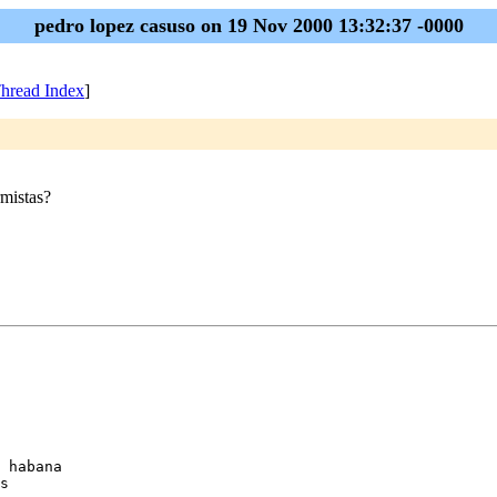
pedro lopez casuso on 19 Nov 2000 13:32:37 -0000
hread Index
]
rmistas?
 habana

s
