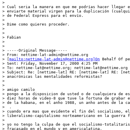
>

> Cual seria la manera en que me podrías hacer llegar e
> enviarte material virgen para la duplicación (cualqui
> de Federal Express para el envío.

>

> Dime como quieres proceder.

>

>

> Fabian

>

>

> -----Original Message-----

> From: nettime-lat-admin@nettime.org

> [
mailto:nettime-lat-admin@nettime.org]On
 Behalf Of pedro lopez casuso
> Sent: Friday, November 17, 2000 4:25 PM
> To: nettime-lat@nettime.org; nettime-lat@nettime.org
> Subject: Re: [nettime-lat] RE: [nettime-lat] RE: [nettime-lat] Son
> anacrónicas las mentalidades reformistas?
>
>
> amigo camilo
> pongo a la disposicion de usted o de cualquiera de esta lista
> diez horas de video-8 que tuve la fortuna de grabar en las propias calles
> de la habana, en el anho 1988, un anho antes de la caida del muro de berlin
>  .
> cuando era mas que evidente el fin del socialismo, el triunfo del
> liberalismo-capitalismo norteamericano en la guerra fria.
>
> yo no tengo la culpa de que el socialismo-totalitarismo-estatismo- haya
> fracasado en el mundo y en americalatina.
>
> simplemente he estado registrado el fenomeno desde el anho 1971, y
> lamentablemente no puedo decir que la guerra fria la haya ganado el
> socialismo. y, dado que se trata de una guerra ideologica, donde los medios
> de comunicacion libres, la libertad de expresion es el arma fundamental y
> mas poderosa, el socialismo, por su naturaleza cerrada, oscura y viciada,
> de logros sociales que se esconden porque no existen, esta condenado al
> fracaso, ayer, hoy y manhana. mucho mas ahora con internet, en la que todos
> tenemos acceso a los medios de produccion: las computadoras. fijese que yo
> no tengo nada mas que una computadora y un e-mail gratis, y ustedes no me
> van a callar. el silencio no cabe aqui.
>
> fui por primera vez a la habana (en 1988) invitado por el regimen, junto a
> un grupo de intelectuales y artistas venezolanos, para una serie de actos
> oficiales, inauguraciones, visitas guiadas a sitios puntuales para que
> vieramos los logros de la revolucion.
>
> y ahi estaba yo, quien veninte anhos antes habia sido expulsado de la ucab
> por defender a la "revolucion" cubana, armado con una camara handycam v-8,
> la primera que saco la sony, que no era reflex, con un solo lente gran
> angular, y dispuesto a registrar con mis propios medios, le verdad verdad
> de lo que es el regimen, y de la libertad que tiene la gente para vivir la
> tal revolucion. asi que este que esta aqui, se salto todos los protocolos
> del programa y las visitas guiadas, por supuesto preparadas, con comidas y
> cokteles, visitas a varadero, a casa de las americas y a la bodeguita del
> medio, y me lance a las calles de la habana con mi camarita, dos baterias de
> una hora y cinco cintas de dos horas cada una. que tal?
>
> es imposible resumir en diez lineas lo que fueron esas diez horas en la
> habana, pero lo que puedo decirle es que en ningun pais de america que la he
> recorrido de norte a sur, alguien me ha parado en una calle oscura para
> pedirme ayuda para salir de aquel infierno, o en medio de una boda
> en pleno dia, y ningun ninho de la calle me ha detenido en rio, buenos
> aires, o caracas, como si lo hicieron varios en la habana, para decirme
> simplemente: "sr. sr. yo me quiero ir pa'los estados unidos".
>
> y a mi, eso, sr. camilo ernesto, fue lo menos que me paso en la habana
> a pesar de las caras que me pusieron mis "companheros" de viaje y los
> funcionarios que trataron de meterme al redil inutilmente y hasta me
> amenazaron con decomisar mis videos.  salir con mis registros fue posible
> porque estaba entre un grupo de invitados que no iban a permitirlo. asi que
> pude hacerlo bajo amenaza de que ellos harian seguimiento a lo que iria a
> hacer con estos videos en venezuela.
>
> asi que mi querido amigo, como yo no soy un militante anticubano, ni soy de
> la cia, ni amigo del capitalismo per se, guarde mis videos. los cuales, de
> paso, ninguno de los intelectuales de la izquierda venezolana --que fueron a
> marcar tarjeta a la isla-- se mostro interesado en conocer.
>
> no se olvide que nuestros intelectuales, como muchos en america latina,
> algunos de los cuales --cuyos textos son reproducidos en esta lista-- sufren
> de ese mal anticapitalista.
>
> la verdad es que todos ellos estaban agrupados en ese partido llamado
> movimiento al socialismo, y el cual paradojicamente se sigue llamando asi
> y a algunos de ellos presentes en aquella visita, los tenemos ahora en el
> poder, dandose barrigazos con fidel.
>
> se imaginara usted que mis videos no se vieron, ni se han visto, ni se
> veran, por ahora, por los vientos que soplan en este pais al que ha llegado
> la "refundacion socialista". si antes, con adecos-copeyanos y masistas no
> pude mostrarlos, imaginese ahora con masist