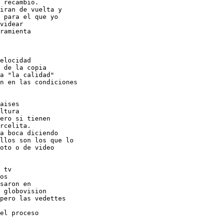
 recambio.

iran de vuelta y

 para el que yo

videar

ramienta

elocidad

 de la copia

a "la calidad"

n en las condiciones

aises

ltura

ero si tienen

rcelita.

a boca diciendo

llos son los que lo

oto o de video

 tv

os

saron en

 globovision

pero las vedettes

el proceso
