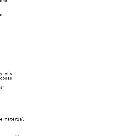
oca

n

y vhs

cosas

s"

e material
