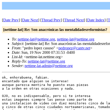
[
Date Prev
] [
Date Next
] [
Thread Prev
] [
Thread Next
] [
Date Index
] [
T
[nettime-lat] Re: Son anacrónicas las mentalidadesreformistas?
To
:
nettime-lat@nettime.org
,
nettime-lat@nettime.org
Subject
: [nettime-lat] Re: Son anacrónicas las mentalidadesrefo
From
: "pedro lopez casuso" <
pedropez@cantv.net
>
Date
: Sun, 19 Nov 2000 07:31:53 -0400
List-Id
: <nettime-lat.nettime.org>
Reply-To
:
nettime-lat@nettime.org
Sender
:
nettime-lat-admin@nettime.org
ok, enhorabuena, fabian.

encantado que alguien se interese!

aunque parezca mentira he puesto esas piezas

a la orden en otras ocasiones y nada.

OJO, no es indispensable, pero si te interesa

estas imagenes siempre las pense como parte de

una instalacion de video con diez monitores cinco de la
y cinco de otras cinco ciudades norteamericanas, tomado