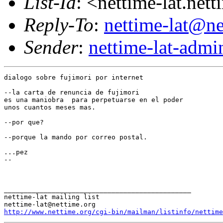
List-Id
: <nettime-lat.net
Reply-To
:
nettime-lat@ne
Sender
:
nettime-lat-adm
dialogo sobre fujimori por internet

--la carta de renuncia de fujimori

es una maniobra  para perpetuarse en el poder

unos cuantos meses mas.

--por que?

--porque la mando por correo postal.

...pez

--

_______________________________________________

nettime-lat mailing list

http://www.nettime.org/cgi-bin/mailman/listinfo/nettime