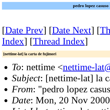
pedro lopez casuso
[
Date Prev
] [
Date Next
] [
Th
Index
] [
Thread Index
]
[nettime-lat] la carta de fujimori
To
: nettime <
nettime-lat
Subject
: [nettime-lat] la 
From
: "pedro lopez casu
Date
: Mon, 20 Nov 2000