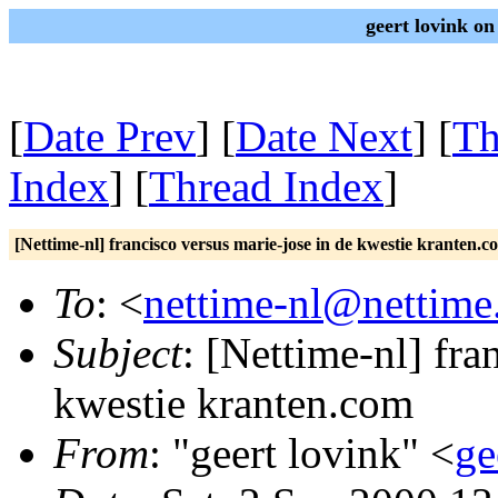
geert lovink on
[
Date Prev
] [
Date Next
] [
Th
Index
] [
Thread Index
]
[Nettime-nl] francisco versus marie-jose in de kwestie kranten.c
To
: <
nettime-nl@nettime
Subject
: [Nettime-nl] fra
kwestie kranten.com
From
: "geert lovink" <
ge