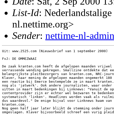
Date
: Sat, 2 Sep 2000 1
List-Id
: Nederlandstalige
nl.nettime.org>
Sender
:
nettime-nl-admi
Uit: www.2525.com (Nieuwsbrief van 1 september 2000)

FvJ: DE OMMEZWAAI

De zaak kranten.com heeft de afgelopen maanden vrijwel 
verrassende wending gekregen. Smallzine ontdekte dat ee
belangrijkste pleitbezorgers van kranten.com, NRC-journ
Klaver, haar mening de afgelopen maanden ongemerkt 180 
een reactie bij Emerce bestempelde ze in maart kranten.
nog als 'jatwerk'. Ook andere journalisten, waar onder 
uitten in maart bedenkingen bij Linknews: "Vanuit de op
contentprovider zijn er echter wel bezwaren te bedenken
systematisch 'linken'. Headlines worden vaak als ruilmi
dus waardevol." De enige bijval voor Linknews kwam van 
kranten.com.

Nog geen half jaar later blijkt de stemming onder journ
omgeslagen. Klaver bijvoorbeeld schreef een vurig pleid