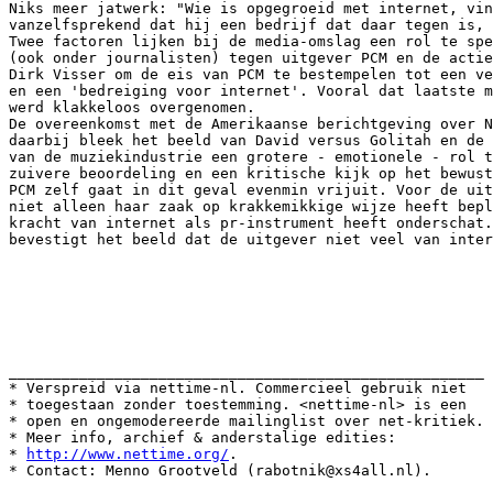
Niks meer jatwerk: "Wie is opgegroeid met internet, vin
vanzelfsprekend dat hij een bedrijf dat daar tegen is, 
Twee factoren lijken bij de media-omslag een rol te spe
(ook onder journalisten) tegen uitgever PCM en de actie
Dirk Visser om de eis van PCM te bestempelen tot een ve
en een 'bedreiging voor internet'. Vooral dat laatste m
werd klakkeloos overgenomen.

De overeenkomst met de Amerikaanse berichtgeving over N
daarbij bleek het beeld van David versus Golitah en de 
van de muziekindustrie een grotere - emotionele - rol t
zuivere beoordeling en een kritische kijk op het bewust
PCM zelf gaat in dit geval evenmin vrijuit. Voor de uit
niet alleen haar zaak op krakkemikkige wijze heeft bepl
kracht van internet als pr-instrument heeft onderschat.
bevestigt het beeld dat de uitgever niet veel van inter
______________________________________________________

* Verspreid via nettime-nl. Commercieel gebruik niet

* toegestaan zonder toestemming. <nettime-nl> is een

* open en ongemodereerde mailinglist over net-kritiek.

* Meer info, archief & anderstalige edities:

* 
http://www.nettime.org/
.
