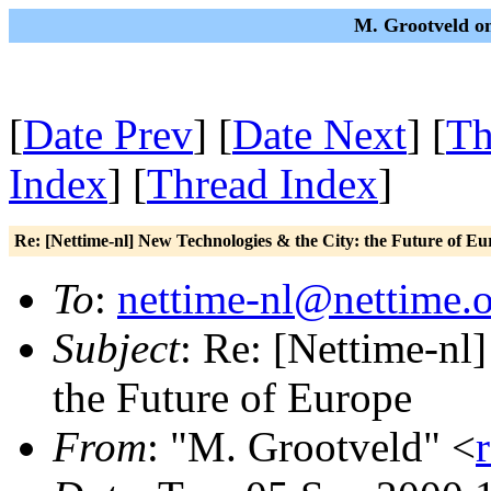
M. Grootveld on
[
Date Prev
] [
Date Next
] [
Th
Index
] [
Thread Index
]
Re: [Nettime-nl] New Technologies & the City: the Future of Eu
To
:
nettime-nl@nettime.
Subject
: Re: [Nettime-nl
the Future of Europe
From
: "M. Grootveld" <