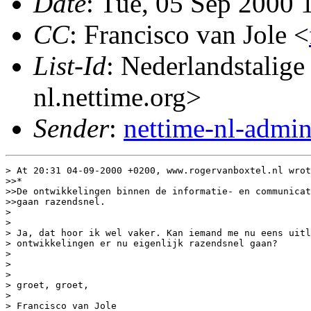
Date
: Tue, 05 Sep 2000
CC
: Francisco van Jole <
List-Id
: Nederlandstalige
nl.nettime.org>
Sender
:
nettime-nl-admi
> At 20:31 04-09-2000 +0200, www.rogervanboxtel.nl wrot
>>*

>>De ontwikkelingen binnen de informatie- en communicat
>>gaan razendsnel.

>

>

> Ja, dat hoor ik wel vaker. Kan iemand me nu eens uitl
> ontwikkelingen er nu eigenlijk razendsnel gaan?

>

>

>

> groet, groet,

>

> Francisco van Jole
