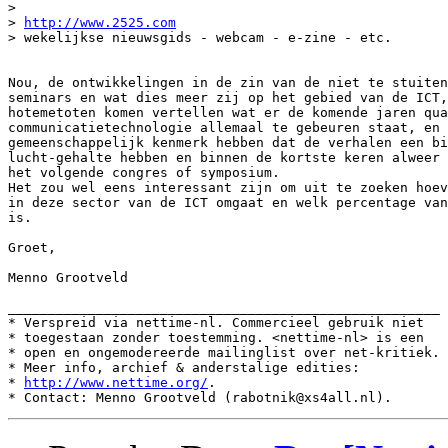
>

> 
http://www.2525.com
> wekelijkse nieuwsgids - webcam - e-zine - etc.

Nou, de ontwikkelingen in de zin van de niet te stuiten
seminars en wat dies meer zij op het gebied van de ICT,
hotemetoten komen vertellen wat er de komende jaren qua
communicatietechnologie allemaal te gebeuren staat, en 
gemeenschappelijk kenmerk hebben dat de verhalen een bi
lucht-gehalte hebben en binnen de kortste keren alweer 
het volgende congres of symposium.

Het zou wel eens interessant zijn om uit te zoeken hoev
in deze sector van de ICT omgaat en welk percentage van
is.

Groet,

Menno Grootveld

______________________________________________________

* Verspreid via nettime-nl. Commercieel gebruik niet

* toegestaan zonder toestemming. <nettime-nl> is een

* open en ongemodereerde mailinglist over net-kritiek.

* Meer info, archief & anderstalige edities:

* 
http://www.nettime.org/
.
