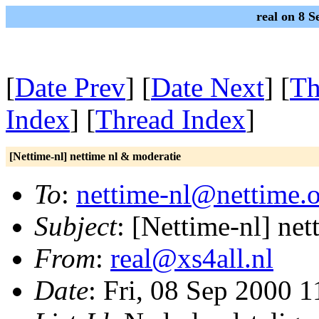
real on 8 S
[
Date Prev
] [
Date Next
] [
Th
Index
] [
Thread Index
]
[Nettime-nl] nettime nl & moderatie
To
:
nettime-nl@nettime.
Subject
: [Nettime-nl] ne
From
:
real@xs4all.nl
Date
: Fri, 08 Sep 2000 