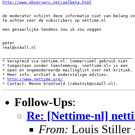
http://www.observers.net/aolbeta.html
de moderator schijnt deze informatie niet van belang vo
te achten voor de subscribers op nettime.nl

een gevaarlijke tendens zou ik zou zeggen

peter

real@xs4all.nl

______________________________________________________

* Verspreid via nettime-nl. Commercieel gebruik niet

* toegestaan zonder toestemming. <nettime-nl> is een

* open en ongemodereerde mailinglist over net-kritiek.

* Meer info, archief & anderstalige edities:

* 
http://www.nettime.org/
.

Follow-Ups
:
Re: [Nettime-nl] net
From:
Louis Stille