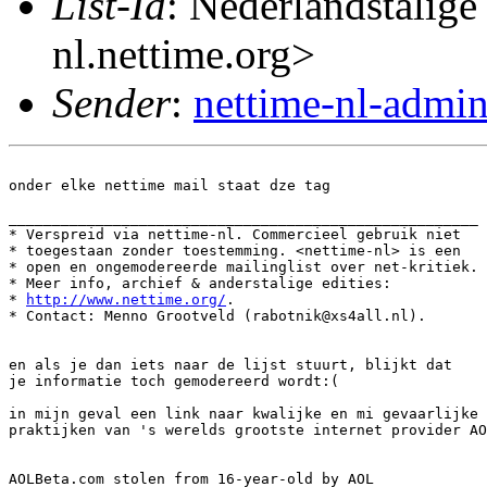
List-Id
: Nederlandstalige
nl.nettime.org>
Sender
:
nettime-nl-admi
onder elke nettime mail staat dze tag

______________________________________________________

* Verspreid via nettime-nl. Commercieel gebruik niet

* toegestaan zonder toestemming. <nettime-nl> is een

* open en ongemodereerde mailinglist over net-kritiek.

* Meer info, archief & anderstalige edities:

* 
http://www.nettime.org/
.

* Contact: Menno Grootveld (rabotnik@xs4all.nl).

en als je dan iets naar de lijst stuurt, blijkt dat

je informatie toch gemodereerd wordt:(

in mijn geval een link naar kwalijke en mi gevaarlijke

praktijken van 's werelds grootste internet provider AO